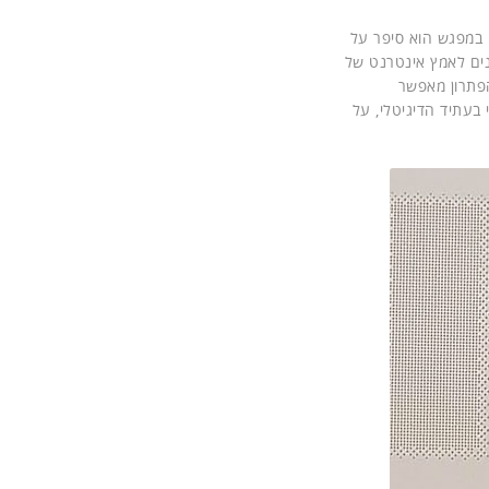
ת החברה הוותיקה, בת 50 השנים. בדבריו במפגש הוא סיפר על
ים לאמץ אינטרנט של
 הקצה, ועל הפתרון שהן מציעות בתחום – Cumulocity IoT Edge. הפתרון מאפשר
בעתיד הדיגיטלי, על