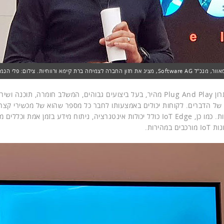
ון החברה לצמיחה ברת קיימא ורווחיות. צילום: פלי הנמר
מדובר בפתרון Plug And Play מהיר, בעל ביצועים גבוהים, המשלב חומרה, תוכנה
של הדברים. לקוחות יכולים באמצעותו לחבר כל מספר שהוא של מכשירי קצה 
דקות ספורות. כמו כן, IoT Edge כולל יכולות אינטגרציה, ניתוח מידע בזמן אמ
ם במהירות.