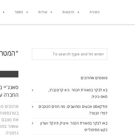
התורה
הרצאות
אודות
הספר
"המטרה
פוסטים אחרונים
בא לבקר במאורת הנמר: גיא קרוננברג,
החברה על
סאפ-גיגיה
ארגונים מ
פודקאסט אנשים ומחשבים: מה חוזים הכוכבים
בטרנספורמ
לפלי הנמר?
את מצבם ו
באו לבקר במאורת הנמר: איציק פינקל ושרון
שאמר במפג
נקש מסימולייט
גרמניה.