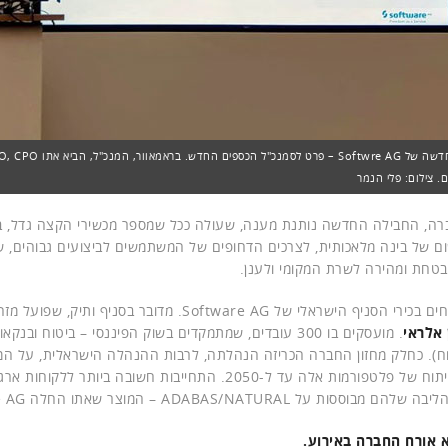
רה, החבילה החדשה נותנת מענה, שעולה ככל שמספר מכשירי הקצה גדל, בעק
I ויישום של בינה מלאכותית, לצרכים הדחופים של המשתמשים לביצועים גבוהים, 
בטחת ומהירה לשרת המקומי ולענן.
באירוע נוכחים בכירי הסניף הישראלי של Software AG. מדובר 
 אלראי
. מועסקים בו 300 עובדים, שמתמקדים בשוק הפיננסי – ביטוח ו
וח). כחלק מחזון החברה הכריזה הנהלתה, לרבות ההנהלה הישראלית, על המ
לתמיכה ופיתוח של פלטפורמות אלה עד ל-2050. התחייבות חשובה ביו
ות על ADABAS/NATURAL – המוצר שאתו החלה Software AG את דרכה.
 אורח החברה באירוע.