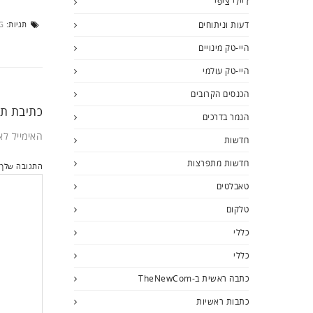
דיילי ציפי
דעות וניתוחים
תגיות:
G
היי-טק מינויים
היי-טק עולמי
הכנסים הקרובים
כתיבת תג
הנמר בדרכים
האימייל לא
חדשות
חדשות מתפרצות
התגובה שלך
טאבלטים
טלקום
כללי
כללי
כתבה ראשית ב-TheNewCom
כתבות ראשיות