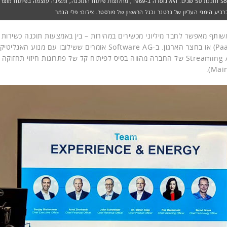
Software AG חוגגת 50 שנים. היא נוסדה ב-1969, מחלוצות פיתוח התוכנה, ומציגה עוצמה בפיתוח
רביע הימני העליון של גרטנר ובגל הראשון של פורסטר. צילום: פלי הנמר
Main