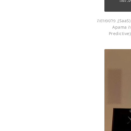
 מוצרים, כשכל
הפתרון המשותף מאפשר לחבר מיליוני מכשירים במהירות – בין באמצעות תוכנה כשירות (SaaS), פלטפורמה
כשירות (PaaS) או בחצר הארגון. ב-Software AG אומרים ששילובו עם מנוע האנליטיקה Apama
Streaming Analytics של החברה מהווה בסיס לפיתוח קל של פתרונות חיזוי תחזוקה (Predictive