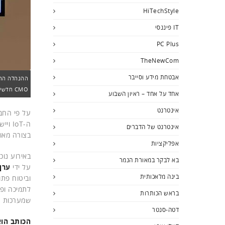
HiTechStyle
IT פיננסי
PC Plus
TheNewCom
אבטחת מידע וסייבר
CMO חדשים. צילום: פלי הנמר
אחד על אחד – ראיון השבוע
אינטרנט
על פי החב
ה-oT
אינטרנט של הדברים
בצורה מאו
אפליקציות
בא לבקר במאורת הנמר
על ידי
ערן
בינה מלאכותית
וביטוח פת
בראש הכותרות
שמערכות הליבה שלהם מבוסס
דטה-סנטר
הכותב הוא