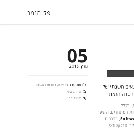
פלי הנמר
05
מרץ 2019
פורסם ב
חדשות
,
כתבות ראשיות
, דיבר במפגש העיתונאים השנתי של
אין תגובות
המטרה הזאת
קישור קבוע
 ובכלל
את המתחרים, ולשפר
Softw
, בדברים
ד פרנקפורט,