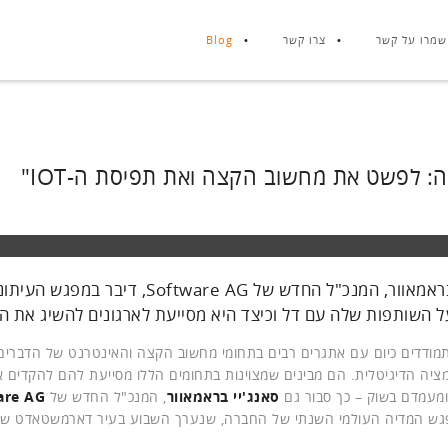
שמרו על קשר
צרו קשר
Blog
: לפשט את מחשוב הקצה ואת תפיסת ה-IOT"
סאנג'יי בראמאוור, המנכ"ל החדש של Software AG
 השותפות שלה עם דל וכיצד היא מסייעת לארגונים להשיג את 
תמודדים כיום עם אתגרים רבים בתחומי מחשוב הקצה והאינטרנט של הדברים,
ציה הדיגיטלית. הם מבינים שמצוינות בתחומים הללו מסייעת להם להקדים 
מעמדם בשוק – כך סבור גם
סאנג'יי בראמאוור
, המנכ"ל החדש של
are AG
ש המדיה העולמי השנתי של החברה, שנערך השבוע בעיר דארמשטאדט שלי