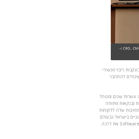
ההנהלה החדשה של Softwre AG – פרט לסמנכ"ל הכספים החדש. בראמאוור, המנכ"ל, הביא אתו CRO, CMO, CPO ו-
בות ריבוי מכשירי
שיכולים להתחבר
בסניף ותיק, שפועל מזה עשרות שנים ומנוהל
בנקאות (בנקאות פתוחה
חויבות שלה ללקוחות
תר ללקוחות ארגוניים בישראל כבעולם