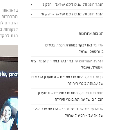
הנמר חוגג 70 שנים ליבמ ישראל – חלק ג'
הנמר חוגג 70 שנים ליבמ ישראל – חלק א'
התרחבות ה
ללקוחות במ
תגובות אחרונות
מנת להקדי
אלי
על
באו לבקר במאורת הנמר: בכירים
ב-וריטאס ישראל
korman avner
על
בא לבקר במאורת הנמר: צחי
וייספלד, אינטל
דן תל ניר
על
הטובים לממר"ם – ולמועדון הבכירים
של עמותת בוגרי היחידה
מוטי סדובסקי
על
הטובים לממר"ם – ולמועדון
הבכירים של עמותת בוגרי היחידה
אליהו
על
"ירושלים של זהב" – הדרימליינר ה-12
של אל על – הגיע לישראל