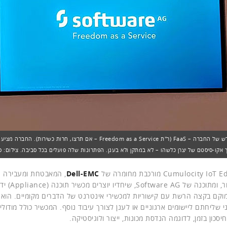
המיצוב מחדש של החברה – FaaS (ר"ת Freedom as a Service – אם תרצו, חרות כשירו
 אקו-סיסטם של יצרן כלשהו – לא במתקן ולא בענן. הפתרונות שלה פועלים בכל סביבה. צילום: פ
Dell-EMC
, המאבטחת ומעבירה נ
ומתקני ייצור, ומת
קם בקצה הרשת עם קישוריות למכשירי אינטרנט של הדברים מקומיים. הוא מכ
י שליחתם ליישומים ארגוניים או לענן לצורך עיבוד נוסף. המכשיר כולל מודול
יסכון בזמן, לדוגמה הנדסת מכונות, ייצור ולוגיסטיקה.