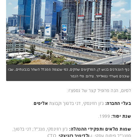
נוף העגורנים בגוש דן, המרקיעים שחקים, כפי שנצפה ממגדל השחר בגבעתיים, שבו
שוכנים משרדי נטאלייזר. צילום: פלי הנמר
לסיום, הנה פרופיל קצר של גספצ'ו:
בעלי החברה:
ג'ון רוזינסקי, דני בלטוך וקבוצת
אליפים
.
שנת יסוד:
1999.
שמות מלאים ותפקידי ההנהלה:
ג'ון רוזינסקי, מנכ"ל; דני בלטוך,
סמנכ"ל פיתוח עסקי; ו-
ולדימיר רזניצקי
, CTO.