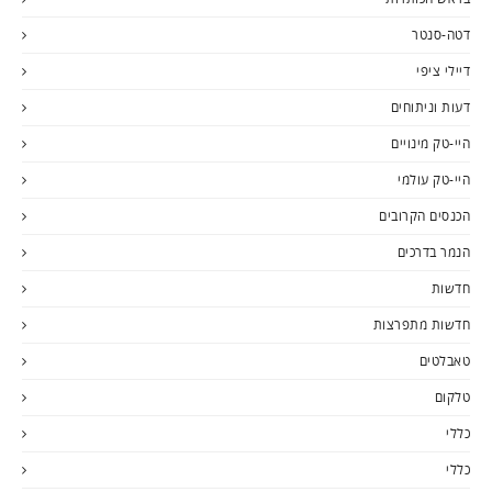
דטה-סנטר
דיילי ציפי
דעות וניתוחים
היי-טק מינויים
היי-טק עולמי
הכנסים הקרובים
הנמר בדרכים
חדשות
חדשות מתפרצות
טאבלטים
טלקום
כללי
כללי