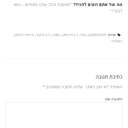
מה עוד אתם רוצים להגיד?
"המטבח והלב שלנו פתוחים – בואו
לבקר!"
תגיות:
GAZPACHO
,
אוכל
,
ג'ון רוז'ינסקי
,
גספצ'ו
,
דני בלטוך
,
ולדימיר רזניצקי
,
נטאלייזר
כתיבת תגובה
האימייל לא יוצג באתר.
שדות החובה מסומנים
*
התגובה שלך