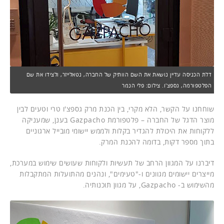
דלת הכניסה עדיין נושאת את השם הוותיק של החברה, נטאלייזר, ולצידו את שם
הפלטפורמה, גספצ'ו. צילום: פלי הנמר
שוחחנו על הקשר, הלא מקרי, בין הכנת מרק גספצ'ו טרי וטעים לבין
מוצר הדגל של החברה – פלטפורמת Gazpacho בענן, שמעניקה
ללקוחות את היכולת להגדיר בקלות ולממש יישומי מובייל ארגוניים
בתוך מספר דקות, בדומה להכנת המרק.
דיברנו על המגוון הרחב של תעשיות ולקוחות שעושים שימוש במערכת,
מייצרים יישומים מגוונים ו-"טעימים", ונהנים מהתועלות המתקבלות
מהשימוש ב- Gazpacho, על מגוון תוכנותיה.