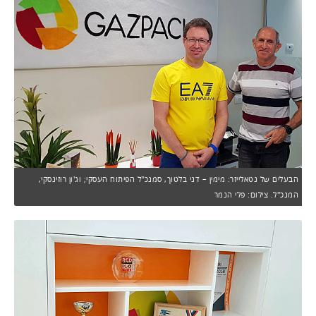
הבעלים של נטאלייזר: מימין – דני בלטוך, סמנכ"ל הפיתוח העסקי; וג'ון רוזינסקי,
המנכ"ל. צילום: פלי הנמר