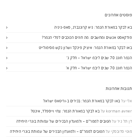
פוסטים אחרונים
בא לבקר במאורת הנמר: גיא קרוננברג, סאפ-גיגיה
פודקאסט אנשים ומחשבים: מה חוזים הכוכבים לפלי הנמר?
באו לבקר במאורת הנמר: איציק פינקל ושרון נקש מסימולייט
הנמר חוגג 70 שנים ליבמ ישראל – חלק ג'
הנמר חוגג 70 שנים ליבמ ישראל – חלק א'
תגובות אחרונות
אלי
על
באו לבקר במאורת הנמר: בכירים ב-וריטאס ישראל
korman avner
על
בא לבקר במאורת הנמר: צחי וייספלד, אינטל
דן תל ניר
על
הטובים לממר"ם – ולמועדון הבכירים של עמותת בוגרי היחידה
מוטי סדובסקי
על
הטובים לממר"ם – ולמועדון הבכירים של עמותת בוגרי היחידה