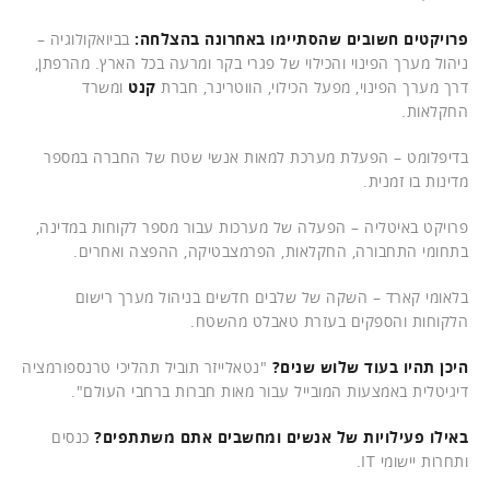
פרויקטים חשובים שהסתיימו באחרונה בהצלחה:
בביואקולוגיה –
ניהול מערך הפינוי והכילוי של פגרי בקר ומרעה בכל הארץ. מהרפתן,
דרך מערך הפינוי, מפעל הכילוי, הווטרינר, חברת
קנט
ומשרד
החקלאות.
בדיפלומט – הפעלת מערכת למאות אנשי שטח של החברה במספר
מדינות בו זמנית.
פרויקט באיטליה – הפעלה של מערכות עבור מספר לקוחות במדינה,
בתחומי התחבורה, החקלאות, הפרמצבטיקה, ההפצה ואחרים.
בלאומי קארד – השקה של שלבים חדשים בניהול מערך רישום
הלקוחות והספקים בעזרת טאבלט מהשטח.
היכן תהיו בעוד שלוש שנים?
"נטאלייזר תוביל תהליכי טרנספורמציה
דיגיטלית באמצעות המובייל עבור מאות חברות ברחבי העולם".
באילו פעילויות של אנשים ומחשבים אתם משתתפים?
כנסים
ותחרות יישומי IT.