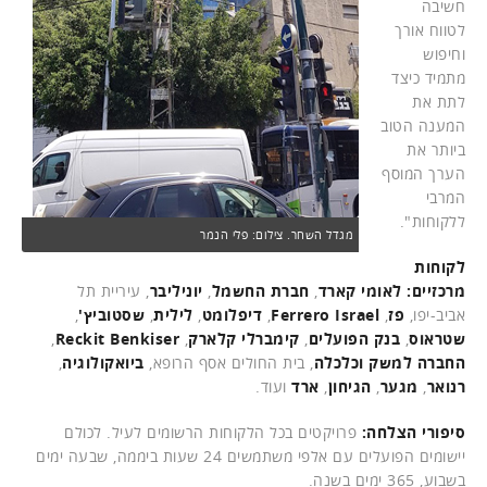
חשיבה
לטווח אורך
וחיפוש
מתמיד כיצד
לתת את
המענה הטוב
ביותר את
הערך המוסף
המרבי
ללקוחות".
מגדל השחר. צילום: פלי הנמר
לקוחות
מרכזיים:
לאומי קארד
,
חברת החשמל
,
יוניליבר
, עיריית תל
אביב-יפו,
פז
,
Ferrero Israel
,
דיפלומט
,
לילית
,
שסטוביץ'
,
שטראוס
,
בנק הפועלים
,
קימברלי קלארק
,
Reckit Benkiser
,
החברה למשק וכלכלה
, בית החולים אסף הרופא,
ביואקולוגיה
,
רנואר
,
מגער
,
הגיחון
,
ארד
ועוד.
סיפורי הצלחה:
פרויקטים בכל הלקוחות הרשומים לעיל. לכולם
יישומים הפועלים עם אלפי משתמשים 24 שעות ביממה, שבעה ימים
בשבוע, 365 ימים בשנה.