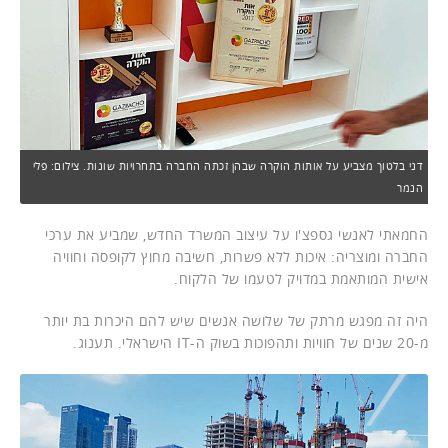
דני בלטוך מצביע על אותות הוקרה שבהן זכתה החברה בתחרויות שונות. צילום: פלי
הנמר
החמאתי לאנשי גספצ'ו על עיצוב המשרד החדש, שמביע את ערכי
החברה ומוצריה: איכות ללא פשרות, חשיבה מחוץ לקופסה וחוויה
אישית המותאמת במדויק לטעמו של הלקוח.
היה זה מפגש מרתק של שלושה אנשים שיש להם היכרות בת יותר
מ-20 שנים של חוויות ותהפוכות בשוק ה-IT הישראלי. תענוג.