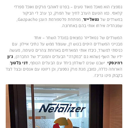
גספצ'ו הוא מאכל מאוד טעים – בפרט לאוהבי מרקים ואוכל ספרדי
קלאסי. כמו הטעם הערב לחיך של המרק, כך ערב לי הביקור
במשרדים של
נטאלייזר
, מפתחת פלטפורמת הענן Gazpacho,
שמנהליה אירחו אותי בהם באחרונה.
המשרדים של נטאלייזר נמצאים במגדל השחר – אחד
מבנייני המשרדים היפים בגוש דן, שעומד ממש על נתיבי איילון. עם
כניסתי למשרד, כיבדו אותי המארחים בארוחת צהרים טעימה, מעשה
ידיו של השף (שהוא גם "במקרה" הבעלים והמנכ"ל של החברה),
ג'ון
רוזינסקי
. ישבנו שנינו לשולחן ביחד עם הבעלים הנוסף,
דני בלטוך
.
הארוחה כללה, כמובן, מנת מרק גספצ'ו, וכן ריזוטו עם אגסים ובצל לצד
בקבוק פינו גריג'ו.