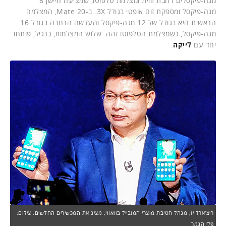
מגה-פיקסלים רחבת זווית ומצלמת טלפוטו, שמציעה חיישן 8
מגה-פיקסל ומספקת זום אופטי בגודל 3X. ב-Mate 20, המצלמה
הראשית היא בגודל של 12 מגה-פיקסל והעדשה הרחבה בגודל 16
מגה-פיקסל, כשמצלמת הטלפוטו זהה. שלוש המצלמות, כרגיל, פותחו
יחד עם
לייקה
.
ריצ'ארד יו, מנהל חטיבת מוצרי המובייל בוואווי, מציג את המכשירים החדשים. צילום:
פלי הנמר