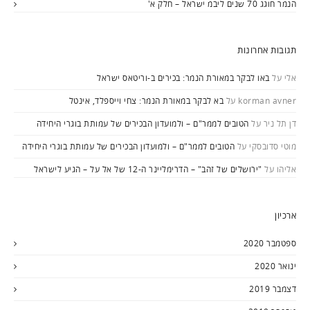
הנמר חוגג 70 שנים ליבמ ישראל – חלק א'
תגובות אחרונות
אלי
על
באו לבקר במאורת הנמר: בכירים ב-וריטאס ישראל
korman avner
על
בא לבקר במאורת הנמר: צחי וייספלד, אינטל
דן תל ניר
על
הטובים לממר"ם – ולמועדון הבכירים של עמותת בוגרי היחידה
מוטי סדובסקי
על
הטובים לממר"ם – ולמועדון הבכירים של עמותת בוגרי היחידה
אליהו
על
"ירושלים של זהב" – הדרימליינר ה-12 של אל על – הגיע לישראל
ארכיון
ספטמבר 2020
ינואר 2020
דצמבר 2019