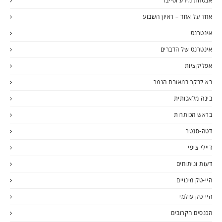
אבטחת מידע וסייבר
אחד על אחד – ראיון השבוע
אינטרנט
אינטרנט של הדברים
אפליקציות
בא לבקר במאורת הנמר
בינה מלאכותית
בראש הכותרות
דטה-סנטר
דיילי ציפי
דעות וניתוחים
היי-טק מינויים
היי-טק עולמי
הכנסים הקרובים