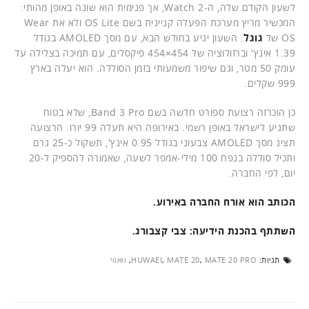
לשעון הקודם שלה, ה-Watch 2, אך פנימית הוא שונה באופן מהותי:
המכשיר מריץ מערכת הפעלה קניינית בשם OS Lite ולא את Wear
OS של
גוגל
. השעון יגיע בחודש הבא, עם מסך AMOLED בגודל
1.39 אינץ' וברזולוציה של 454×454 פיקסלים, עם תמיכה בצלילה עד
עומק 50 מטר, וגם שיפור משמעותי בזמן הסוללה. הוא יעלה בארץ
999 שקלים.
כן הוכרזה רצועת ספורט חדשה בשם Band 3 Pro, שלא בטוח
שתגיע לישראל באופן רשמי. באירופה היא תעלה 99 יורו. הרצועה
תציג מסך AMOLED צבעוני בגודל 0.95 אינץ', תשקול כ-25 גרם
ותכיל סוללה בנפח 100 מילי-אמפר לשעה, שאמורה להספיק ל-20
יום, לפי החברה.
הכותב הוא אורח החברה באירוע.
השתתף בהכנת הידיעה: צבי קצבורג.
תגיות:
MATE 20 PRO
,
MATE 20
,
HUWAEI
,
וואווי