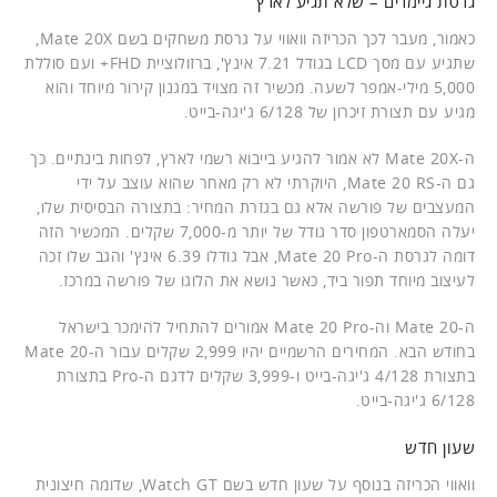
גרסת גיימרים – שלא תגיע לארץ
כאמור, מעבר לכך הכריזה וואווי על גרסת משחקים בשם Mate 20X,
שתגיע עם מסך LCD בגודל 7.21 אינץ', ברזולוציית FHD+ ועם סוללת
5,000 מילי-אמפר לשעה. מכשיר זה מצויד במגנון קירור מיוחד והוא
מגיע עם תצורת זיכרון של 6/128 ג'יגה-בייט.
ה-Mate 20X לא אמור להגיע בייבוא רשמי לארץ, לפחות בינתיים. כך
גם ה-Mate 20 RS, היוקרתי לא רק מאחר שהוא עוצב על ידי
המעצבים של פורשה אלא גם בגזרת המחיר: בתצורה הבסיסית שלו,
יעלה הסמארטפון סדר גודל של יותר מ-7,000 שקלים. המכשיר הזה
דומה לגרסת ה-Mate 20 Pro, אבל גודלו 6.39 אינץ' והגב שלו זכה
לעיצוב מיוחד תפור ביד, כאשר נושא את הלוגו של פורשה במרכז.
ה-Mate 20 וה-Mate 20 Pro אמורים להתחיל להימכר בישראל
בחודש הבא. המחירים הרשמיים יהיו 2,999 שקלים עבור ה-Mate 20
בתצורת 4/128 ג'יגה-בייט ו-3,999 שקלים לדגם ה-Pro בתצורת
6/128 ג'יגה-בייט.
שעון חדש
וואווי הכריזה בנוסף על שעון חדש בשם Watch GT, שדומה חיצונית