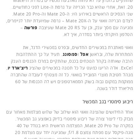
שהתקיים בלונדון על לא פחות מארבעה מכשירים בסדרת ה-Mate
20. זאת, אחרי שהיא כבר הכריזה על גרסת ה-Lite לפני כחודשיים.
שני הנסיכים הראשיים באירוע היו: ה-Mate 20 וה-Mate 20 Pro.
לצדם הכריזה וואווי על ה-Mate 20X – גרסה שמיועדת יותר לגיימרים,
ומגיעה עם מסך ענק, וכן על Mate 20 RS שעיצבה
פורשה
–
הטלפון היוקרתי ביותר בסדרה, איך לא.
וואווי מאתגרת במכשירים החדשים, ובפרט במכשירי הדגל, את
המתחרות שלה, ובראשן
אפל
ו
סמסונג
. תעיד על כך ההתלהבות
הרבה שאחזה בקהל הנוכחים בכנס, שהתקיים במרכז הכנסים הענק
ExCel. אלה הריעו כמעט על כל תכונה במכשירים שהציג
ריצ'ארד יו
,
מנהל חטיבת מוצרי המובייל בוואווי. כל זה מצטרף לעובדה שהחברה
ממוקמת במקום גבוה בשוק הסמארטפונים ויש לה הכנסות של 60
מיליארד דולר בשנה.
ריבוע סימטרי בגב המכשיר
אחד החידושים שהציגה וואווי הוא שילוב של שלוש מצלמות מאחור עם
מבזק כדי ליצור צורה של ריבוע סימטרי בדיוק באמצע גב המכשיר.
במקרה של Mate 20 Pro, המצלמה הראשית היא בגודל של 40
מגה-פיקסל עם מפתח צמצם f/1.8, שמגיעה יחד עם מצלמת 20