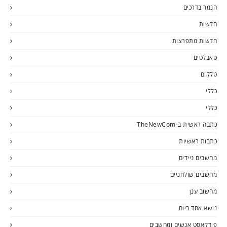
הנמר בדרכים
חדשות
חדשות מתפרצות
טאבלטים
טלקום
כללי
כללי
כתבה ראשית ב-TheNewCom
כתבות ראשיות
מחשבים ניידים
מחשבים שולחניים
מחשוב ענן
נושא אחד ביום
פודקאסט אנשים ומחשבים