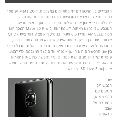
ההבדלים בין המכשירים לא מסתיימים במצלמות. ל-Mate 20 יש מסך
LCD בגודל 6.3 אינץ' ברזולוציית +FHD עם מגרעת קטנה בלבד
למעלה, כדי לאחסן את המצלמה הקדמית. בנוסף, חיישן טביעות
האצבע שלו נמצא מאחור. לעומת זאת, ב-Mate 20 Pro המסך הוא
מסוג AMOLED וגודלו 6.5 אינץ'. בנוסף, הוא מציע רזולוציית +QHD
איכותית יותר וכן חיישן טביעות אצבע שנמצא מתחת למסך. כמו כן,
המגרעת למעלה ארוכה וקצת מעצבנת מבחינה ויזואלית. הבדל הוסף
בין שני המכשירים הוא חיישן אינפרא אדום לצד המצלמה, כדי לבצע
פעולות של זיהוי פנים תלת ממדי, וכן כדי לאפשר, כמו ב-iPhone X
והלאה, יצירת חייכנים אישיים המבוססים על תמונת פני המשתמש –
או 3D Live Emojis, לפי וואווי.
שני
המכשירים
מגיעים עם
Kirin 980,
המערכת על
שבב
הראשונה