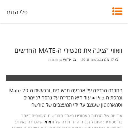
פלי הנמר
וואווי הציגה את מכשירי ה-MATE החדשים
17 באוקטובר 2018
WITH
אין תגובות
ON
החברה הכריזה על ארבעה מכשירים, ובראשם ה-Mate 20
וגרסת ה-Pro ● עוד היא הכריזה על גרסה לגיימרים
וסמארטפון שעוצב על ידי המעצבים של פורשה
עוד יום של הכרזות מאחורינו באחד החודשים העמוסים ביותר
בהיסטוריה: אתמול (ג') היה זה תורה של
וואווי
, שהכריזה באירוע