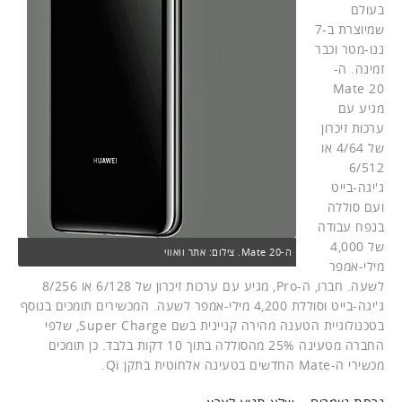
בעולם
שמיוצרת ב-7
ננו-מטר וכבר
זמינה. ה-
Mate 20
מגיע עם
ערכות זיכרון
של 4/64 או
6/512
ג'יגה-בייט
ועם סוללה
בנפח עבודה
של 4,000
ה-Mate 20. צילום: אתר וואווי
מילי-אמפר
לשעה. חברו, ה-Pro, מגיע עם ערכות זיכרון של 6/128 או 8/256
ג'יגה-בייט וסוללת 4,200 מילי-אמפר לשעה. המכשירים תומכים בנוסף
בטכנולוגיית הטענה מהירה קניינית בשם Super Charge, שלפי
החברה מטעינה 25% מהסוללה בתוך 10 דקות בלבד. כן תומכים
מכשירי ה-Mate החדשים בטעינה אלחוטית בתקן Qi.