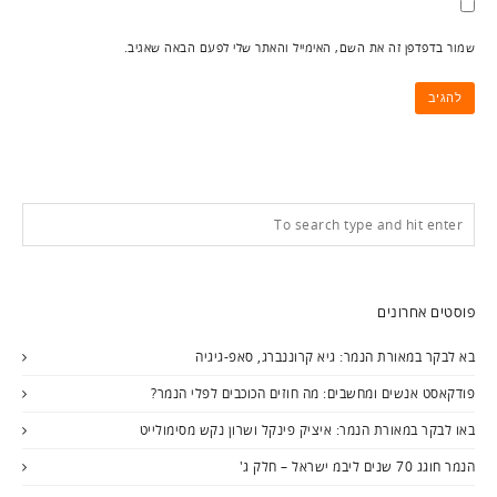
שמור בדפדפן זה את השם, האימייל והאתר שלי לפעם הבאה שאגיב.
פוסטים אחרונים
בא לבקר במאורת הנמר: גיא קרוננברג, סאפ-גיגיה
פודקאסט אנשים ומחשבים: מה חוזים הכוכבים לפלי הנמר?
באו לבקר במאורת הנמר: איציק פינקל ושרון נקש מסימולייט
הנמר חוגג 70 שנים ליבמ ישראל – חלק ג'