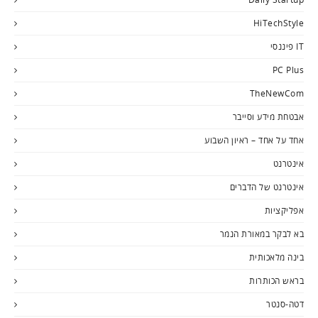
HiTechStyle
IT פיננסי
PC Plus
TheNewCom
אבטחת מידע וסייבר
אחד על אחד – ראיון השבוע
אינטרנט
אינטרנט של הדברים
אפליקציות
בא לבקר במאורת הנמר
בינה מלאכותית
בראש הכותרות
דטה-סנטר