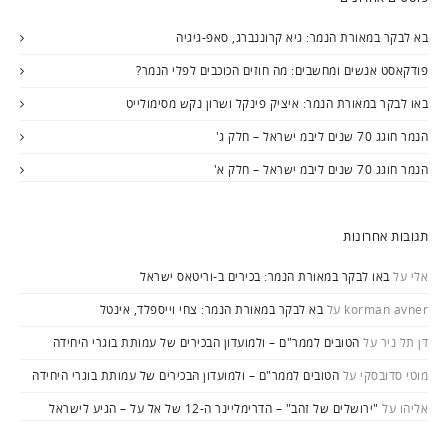
בא לבקר במאורת הנמר: גיא קרוננברג, סאפ-גיגיה
פודקאסט אנשים ומחשבים: מה חוזים הכוכבים לפלי הנמר?
באו לבקר במאורת הנמר: איציק פינקל ושרון נקש מסימולייט
הנמר חוגג 70 שנים ליבמ ישראל – חלק ג'
הנמר חוגג 70 שנים ליבמ ישראל – חלק א'
תגובות אחרונות
אלי
על
באו לבקר במאורת הנמר: בכירים ב-וריטאס ישראל
korman avner
על
בא לבקר במאורת הנמר: צחי וייספלד, אינטל
דן תל ניר
על
הטובים לממר"ם – ולמועדון הבכירים של עמותת בוגרי היחידה
מוטי סדובסקי
על
הטובים לממר"ם – ולמועדון הבכירים של עמותת בוגרי היחידה
אליהו
על
"ירושלים של זהב" – הדרימליינר ה-12 של אל על – הגיע לישראל