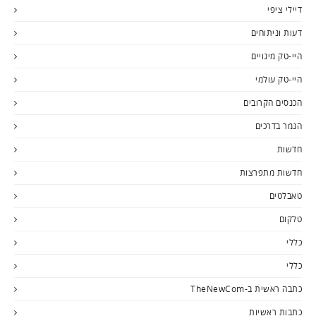
דיילי ציפי
דעות וניתוחים
היי-טק מינויים
היי-טק עולמי
הכנסים הקרובים
הנמר בדרכים
חדשות
חדשות מתפרצות
טאבלטים
טלקום
כללי
כללי
כתבה ראשית ב-TheNewCom
כתבות ראשיות