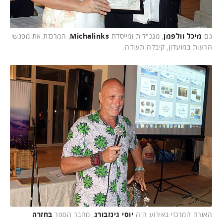
גם
מיכל וולפמן
, מנכ"לית ומייסדת
Michalinks
, המרכזת את מפגשי
הרעות במועדון, קיבלה תעודה.
האורח המרכזי באירוע היה
יוסי גינזבורג
, מחבר הספר
בחזרה