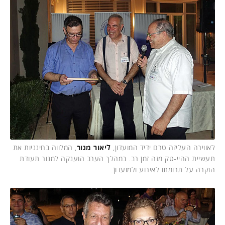
לאווירה העליזה טרם ידיד המועדון,
ליאור מנור
, המלווה בחינניות את
תעשיית ההיי-טק מזה זמן רב. במהלך הערב הוענקה למנור תעודת
הוקרה על תרומתו לאירוע ולמועדון.