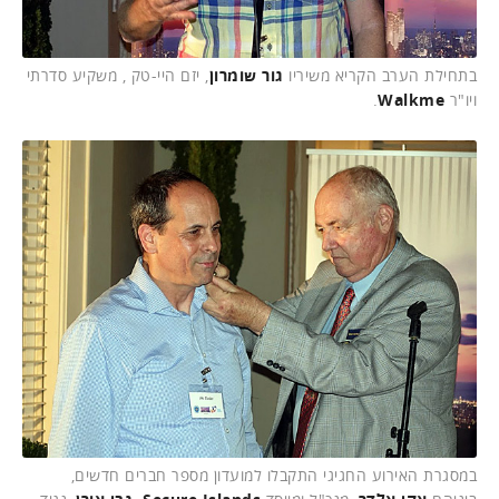
בתחילת הערב הקריא משיריו
גור שומרון
, יזם היי-טק , משקיע סדרתי
ויו"ר
Walkme
.
במסגרת האירוע החגיגי התקבלו למועדון מספר חברים חדשים,