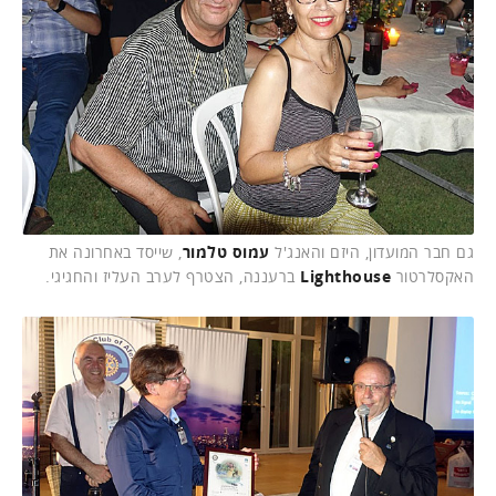
גם חבר המועדון, היזם והאנג'ל
עמוס טלמור
, שייסד באחרונה את
האקסלרטור
Lighthouse
ברעננה, הצטרף לערב העליז והחגיגי.