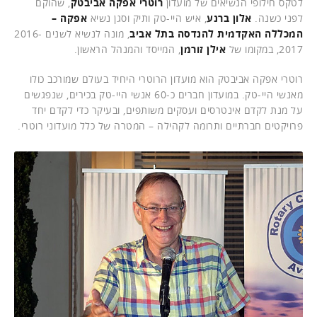
לטקס חילופי הנשיאים של מועדון
רוטרי אפקה אביבטק
, שהוקם
לפני כשנה.
אלון ברנע
, איש היי-טק ותיק וסגן נשיא
אפקה –
המכללה האקדמית להנדסה בתל אביב
, מונה לנשיא לשנים 2016-
2017, במקומו של
אילן זורמן
, המייסד והמנהל הראשון.
רוטרי אפקה אביבטק הוא מועדון הרוטרי היחיד בעולם שמורכב כולו
מאנשי היי-טק. במועדון חברים כ-60 אנשי היי-טק בכירים, שנפגשים
על מנת לקדם אינטרסים ועסקים משותפים, ובעיקר כדי לקדם יחד
פרויקטים חברתיים ותרומה לקהילה – המטרה של כלל מועדוני רוטרי.