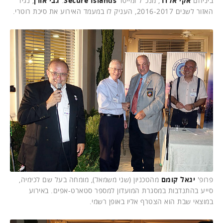
ביניהם
אקי אלדר
, מנכ"ל ומייסד
Secure Islands
.
גבי אורן
, נגיד
האזור לשנים 2016-2017, העניק לו במעמד האירוע את סיכת רוטרי.
פרופ'
יגאל קומם
מהטכניון (שני משמאל), מומחה בעל שם לכימיה,
סייע בהתנדבות במסגרת המועדון למספר סטארט-אפים. באירוע
במוצאי שבת הוא הצטרף אליו באופן רשמי.