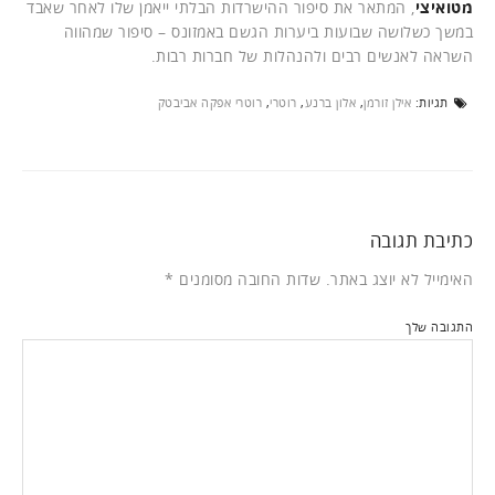
מטואיצי
, המתאר את סיפור ההישרדות הבלתי ייאמן שלו לאחר שאבד
במשך כשלושה שבועות ביערות הגשם באמזונס – סיפור שמהווה
השראה לאנשים רבים ולהנהלות של חברות רבות.
תגיות:
אילן זורמן
,
אלון ברנע
,
רוטרי
,
רוטרי אפקה אביבטק
כתיבת תגובה
האימייל לא יוצג באתר.
שדות החובה מסומנים
*
התגובה שלך