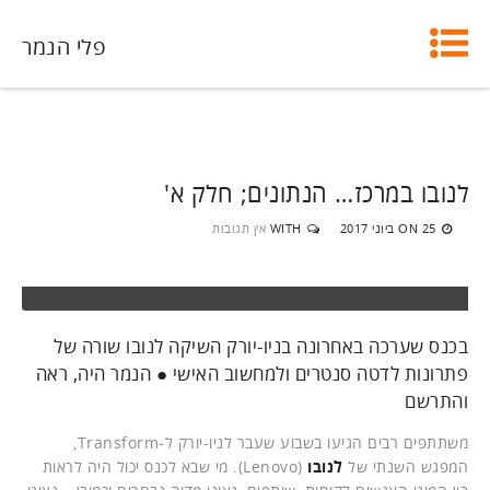
פלי הנמר
לנובו במרכז… הנתונים; חלק א'
25 ביוני 2017
WITH
אין תגובות
ON
בכנס שערכה באחרונה בניו-יורק השיקה לנובו שורה של
פתרונות לדטה סנטרים ולמחשוב האישי ● הנמר היה, ראה
והתרשם
משתתפים רבים הגיעו בשבוע שעבר לניו-יורק ל-Transform,
המפגש השנתי של
לנובו
(Lenovo). מי שבא לכנס יכול היה לראות