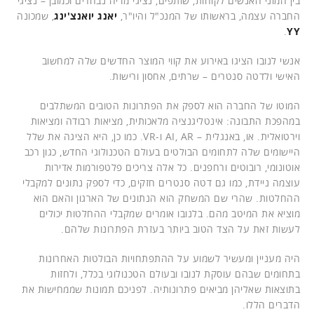
בין המוני האנשים לקוחות, שותפים, נציגי מדיה נבחרים וכמובן – נציגי
החברה עצמה, בראשותו של המנכ"ל והיו"ר,
יאנג יואנצ'ינג
, שמכונה
.
YY
אנשי לנובו הציגו באירוע את קווי המוצר החדשים שלה למחשוב
האישי ולדטה סנטרים – שרתים, אחסון ורישות.
המוטו של החברה הוא לספק את הפתרונות הטובים המשתלבים
במהפכת התבונה: אינטליגנציה מלאכותית, מציאות רבודה ומציאות
וירטואלית. או, באנגלית – AI, AR ו-VR. כמו כן, היא הציגה את שלל
היישומים שלה לתחומים הבולטים בעולם הטכנולוגי החדש, כגון רכב
אוטונומי, רובוטים ורחפנים. כל אלה צריכים פלטפורמות אדירות
עוצמה ניידת, כמו גם דטה סנטרים חזקים, כדי לספק נתונים למקבלי
ההחלטות. שהרי שם המשחק הוא הנתונים של הארגון והאם הוא
מוציא את המיטב מהם. בלנובו אומרים שמקבלי ההחלטות יכולים
לעשות זאת על הצד הטוב ביותר בעזרת הפתרונות שלהם.
היה מעניין ומעשיר לשמוע על ההתפתחויות הבולטות האחרונות
בתחומים שבהם עוסקת לנובו ובעולם הטכנולוגי בכלל, ולחזות
בתוצאות שאליהן מביאים פתרונותיה. לפניכם תמונות שממחישות את
הדברים הללו.