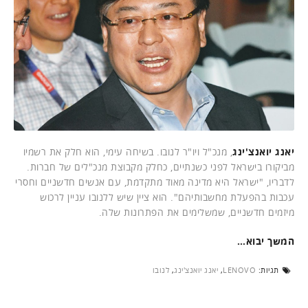
יאנג יואנצ'ינג
, מנכ"ל ויו"ר לנובו. בשיחה עימי, הוא חלק את רשמיו
מביקורו בישראל לפני כשנתיים, כחלק מקבוצת מנכ"לים של חברות.
לדבריו, "ישראל היא מדינה מאוד מתקדמת, עם אנשים חדשניים וחסרי
עכבות בהפעלת מחשבותיהם". הוא ציין שיש ללנובו עניין לרכוש
מיזמים חדשניים, שמשלימים את הפתרונות שלה.
המשך יבוא…
תגיות:
LENOVO
,
יאנג יואנצ'ינג
,
לנובו