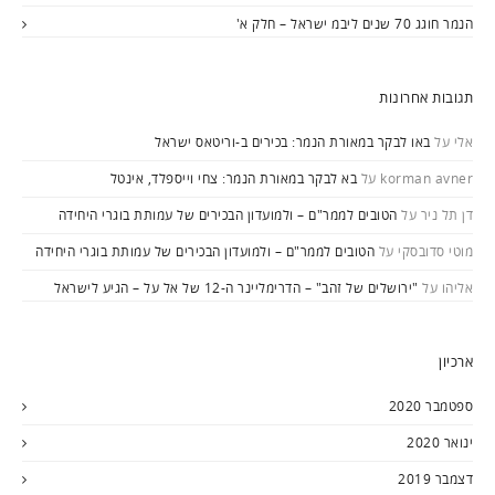
הנמר חוגג 70 שנים ליבמ ישראל – חלק א'
תגובות אחרונות
אלי
על
באו לבקר במאורת הנמר: בכירים ב-וריטאס ישראל
korman avner
על
בא לבקר במאורת הנמר: צחי וייספלד, אינטל
דן תל ניר
על
הטובים לממר"ם – ולמועדון הבכירים של עמותת בוגרי היחידה
מוטי סדובסקי
על
הטובים לממר"ם – ולמועדון הבכירים של עמותת בוגרי היחידה
אליהו
על
"ירושלים של זהב" – הדרימליינר ה-12 של אל על – הגיע לישראל
ארכיון
ספטמבר 2020
ינואר 2020
דצמבר 2019