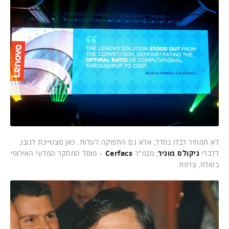
לא המחיר לבדו נמדד, אלא גם התפוקה לעלות. כאן מצטיינת לנובו,
לדברי
ניקולס מוניר
, מנמ"ר
Cerfacs
– מוסד המחקר המדעי האירופי
בטולוז, צרפת.