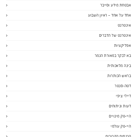
אבטחת מידע וסייבר
אחד על אחד – ראיון השבוע
אינטרנט
אינטרנט של הדברים
אפליקציות
בא לבקר במאורת הנמר
בינה מלאכותית
בראש הכותרות
דטה-סנטר
דיילי ציפי
דעות וניתוחים
היי-טק מינויים
היי-טק עולמי
הכנסים הקרובים