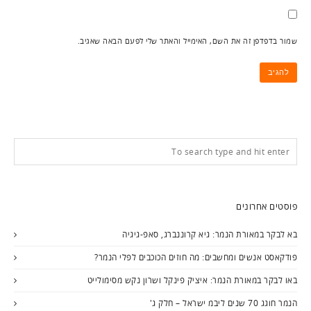
שמור בדפדפן זה את השם, האימייל והאתר שלי לפעם הבאה שאגיב.
פוסטים אחרונים
בא לבקר במאורת הנמר: גיא קרוננברג, סאפ-גיגיה
פודקאסט אנשים ומחשבים: מה חוזים הכוכבים לפלי הנמר?
באו לבקר במאורת הנמר: איציק פינקל ושרון נקש מסימולייט
הנמר חוגג 70 שנים ליבמ ישראל – חלק ג'