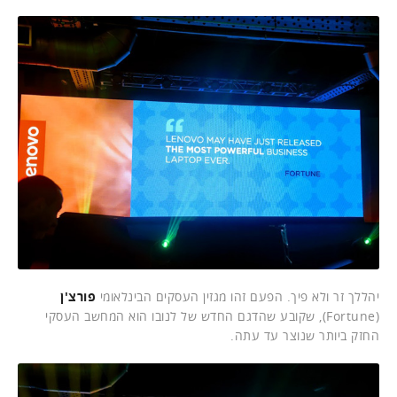
יהללך זר ולא פיך. הפעם זהו מגזין העסקים הבינלאומי
פורצ'ן
(Fortune), שקובע שהדגם החדש של לנובו הוא המחשב העסקי
החזק ביותר שנוצר עד עתה.