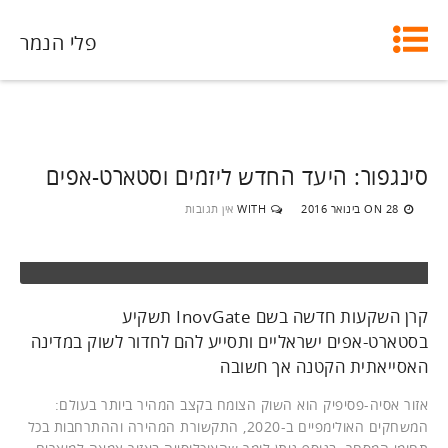
פלי הנמר
סינגפור: היעד החדש ליזמים וסטארט-אפים
28 בינואר 2016
WITH
אין תגובות
ON
קרן השקעות חדשה בשם InovGate תשקיע
בסטארט-אפים ישראליים ותסייע להם לחדור לשוק במדינה
האסייאתית הקטנה אך חשובה
אזור אסיה-פסיפיק הוא השוק הצומח בקצב המהיר ביותר בעולם:
המשחקים האולימפיים ב-2020, התקשורת המהירה וההתרחבות בכל