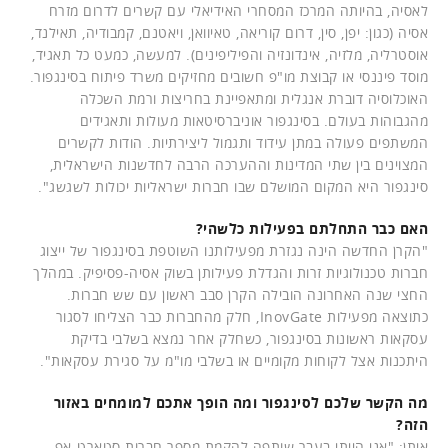
לאסיה, בהיותה המרכז המסחרי האידיאלי עם קשרים לדרום מזרח
אסיה (כגון: יפן, סין, דרום קוריאה, טאיוואן, ויאטנם, קמבודיה, תאילנד,
אוסטרליה, מלזיה, אינדונזיה והפיליפינים). למעשה, כמעט כל תאגיד,
מוסד פיננסי או קבוצת מו"פ חשובים מחזיקים משרד פיתוח בסינגפור.
האוכלוסיה דוברת אנגלית ומתאפיינת בחריצות ורמת השכלה
מהגבוהות בעולם. בסינגפור אוניברסיטאות מעולות ותאגידים
המשתפים פעולה במתן עידוד ותגמול ליצירתיות. הודות לקשרים
המצוינים בין שתי המדינות וההערכה הרבה לחדשנות הישראלית,
סינגפור היא המקום המושלם שבו חברות ישראליות יכולות לשגשג".
האם כבר התחלתם בפעילות כלשהי?
"הקרן החדשה הינה נגזרת מפעילותנו השוטפת בסינגפור של ייצוג
חברות טכנולוגיות זרות והגדלת פעילותן בשוק אסיה-פסיפיק. במהלך
החצי שנה האחרונה הובילה הקרן סבב ראשון עם שש חברות.
כתוצאה מפעילות InovGate, חלק מהחברות כבר הצליחו לסגור
עסקאות ראשונות בסינגפור, כשחלק אחר נמצא בשלבי בדיקת
היתכנות אצל לקוחות מקומיים או בשלבי מו"מ על סגירת עסקאות".
מה הקשר שלכם לסינגפור ומה הופך אתכם למומחים באזור
הזה?
איתן: "אני הייתי בעבר שותפה להקמת מספר חברות סטארט-אפ