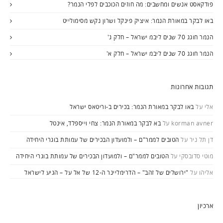
פודקאסט אנשים ומחשבים: מה חוזים הכוכבים לפלי הנמר?
באו לבקר במאורת הנמר: איציק פינקל ושרון נקש מסימולייט
הנמר חוגג 70 שנים ליבמ ישראל – חלק ג'
הנמר חוגג 70 שנים ליבמ ישראל – חלק א'
תגובות אחרונות
אלי
על
באו לבקר במאורת הנמר: בכירים ב-וריטאס ישראל
korman avner
על
בא לבקר במאורת הנמר: צחי וייספלד, אינטל
דן תל ניר
על
הטובים לממר"ם – ולמועדון הבכירים של עמותת בוגרי היחידה
מוטי סדובסקי
על
הטובים לממר"ם – ולמועדון הבכירים של עמותת בוגרי היחידה
אליהו
על
"ירושלים של זהב" – הדרימליינר ה-12 של אל על – הגיע לישראל
ארכיון