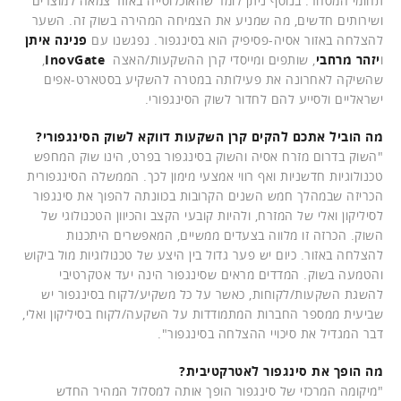
תחומי המסחר. בנוסף ניתן לומר שהאוכלוסייה באזור צמאה למוצרים
ושירותים חדשים, מה שמניע את הצמיחה המהירה בשוק זה. השער
להצלחה באזור אסיה-פסיפיק הוא בסינגפור. נפגשנו עם
פנינה איתן
ו
יזהר מרחבי
, שותפים ומייסדי קרן ההשקעות/האצה
InovGate
,
שהשיקה לאחרונה את פעילותה במטרה להשקיע בסטארט-אפים
ישראליים ולסייע להם לחדור לשוק הסינגפורי.
מה הוביל אתכם להקים קרן השקעות דווקא לשוק הסינגפורי?
"השוק בדרום מזרח אסיה והשוק בסינגפור בפרט, הינו שוק המחפש
טכנולוגיות חדשניות ואף רווי אמצעי מימון לכך. הממשלה הסינגפורית
הכריזה שבמהלך חמש השנים הקרובות בכוונתה להפוך את סינגפור
לסיליקון ואלי של המזרח, ולהיות קובעי הקצב והכיוון הטכנולוגי של
השוק. הכרזה זו מלווה בצעדים ממשיים, המאפשרים היתכנות
להצלחה באזור. כיום יש פער גדול בין היצע של טכנולוגיות מול ביקוש
והטמעה בשוק. המדדים מראים שסינגפור הינה יעד אטקרטיבי
להשגת השקעות/לקוחות, כאשר על כל משקיע/לקוח בסינגפור יש
שביעית ממספר החברות המתמודדות על השקעה/לקוח בסיליקון ואלי,
דבר המגדיל את סיכויי ההצלחה בסינגפור".
מה הופך את סינגפור לאטרקטיבית?
"מיקומה המרכזי של סינגפור הופך אותה למסלול המהיר החדש