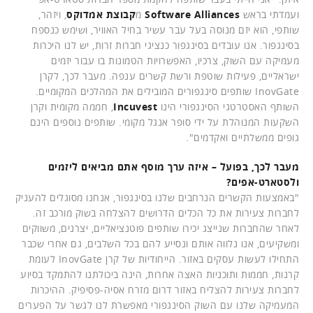
ועמדתי בראש
Software Alliances
מ
קבוצת אמדוקס
, ויזהר,
שותפי, הוא יזם מנוסה בעל עבר עשיר בחיל האוויר, ושימש כנספח
בסינגפור. אנו עובדים בסינגפור כנציגי חברות זרות, יש לנו היכרות
מעמיקה עם השוק, צרכיו, האפשרויות הטמונות בו עבור יזמים
ישראליים, פעילות שוטפת ורשת קשרים ענפה. מעבר לכך, לקרן
InovGate שותפים סינגפורים המובילים את המהלכים המקומיים.
השותף האסטרטגי הסינגפורי הינו
Incuvest
, חממה מקומית וקרן
השקעות המנוהלת על ידי סופר אנגל מקומי. שותפים נוספים הינם
גופים ממשלתיים ואקדמים".
מעבר לכך, בפועל – איזה ערך מוסף אתם מביאים ליזמים
ולסטארט-אפים?
"באמצעות הקשרים הנרחבים שלנו בסינגפור, אנחנו מסוגלים להעניק
לחברות צעירות את כל הכלים הדרושים להצלחה בשוק מורכב זה.
לאחר שהחברות שנייצג יכירו שותפים פוטנציאליים, יצרנים, משווקים
ומשקיעים, אנו נלווה אותם ונסייע להם בכל השלבים, גם אחרי שכבר
התחילו לעשות עסקים באזור. הייחודיות של קרן InovGate לעומת
קרנות, חממות ותוכניות האצה אחרות, הינה ביכולתנו להתמקד בסיוע
לחברות צעירות להצליח באזור דרום מזרח אסיה-פסיפיק. ההיכרות
המעמיקה שלנו עם השוק הסינגפורי מאפשרת לנו לגשר על הפערים