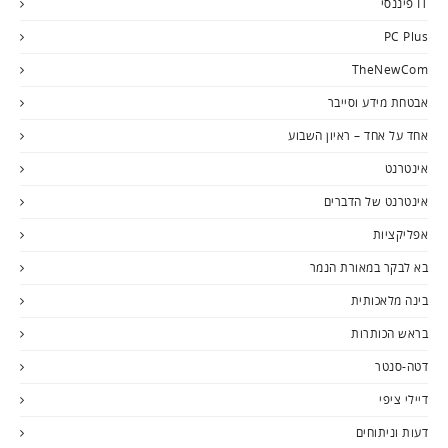
IT פיננסי
PC Plus
TheNewCom
אבטחת מידע וסייבר
אחד על אחד – ראיון השבוע
אינטרנט
אינטרנט של הדברים
אפליקציות
בא לבקר במאורת הנמר
בינה מלאכותית
בראש הכותרות
דטה-סנטר
דיילי ציפי
דעות וניתוחים