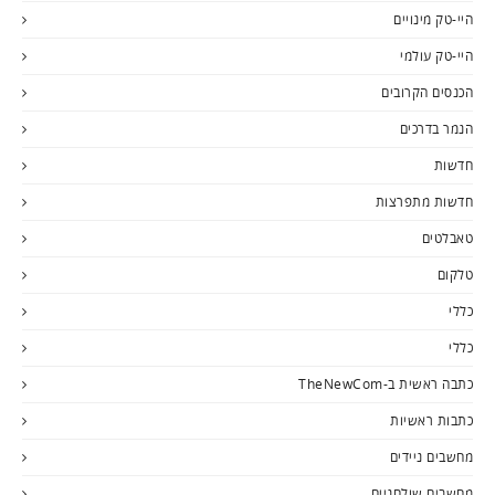
היי-טק מינויים
היי-טק עולמי
הכנסים הקרובים
הנמר בדרכים
חדשות
חדשות מתפרצות
טאבלטים
טלקום
כללי
כללי
כתבה ראשית ב-TheNewCom
כתבות ראשיות
מחשבים ניידים
מחשבים שולחניים