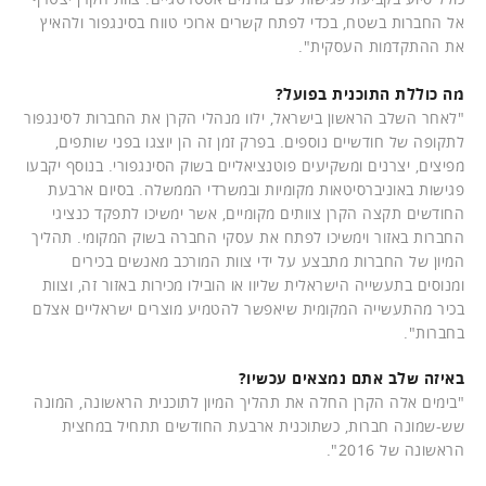
אל החברות בשטח, בכדי לפתח קשרים ארוכי טווח בסינגפור ולהאיץ
את ההתקדמות העסקית".
מה כוללת התוכנית בפועל?
"לאחר השלב הראשון בישראל, ילוו מנהלי הקרן את החברות לסינגפור
לתקופה של חודשיים נוספים. בפרק זמן זה הן יוצגו בפני שותפים,
מפיצים, יצרנים ומשקיעים פוטנציאליים בשוק הסינגפורי. בנוסף יקבעו
פגישות באוניברסיטאות מקומיות ובמשרדי הממשלה. בסיום ארבעת
החודשים תקצה הקרן צוותים מקומיים, אשר ימשיכו לתפקד כנציגי
החברות באזור וימשיכו לפתח את עסקי החברה בשוק המקומי. תהליך
המיון של החברות מתבצע על ידי צוות המורכב מאנשים בכירים
ומנוסים בתעשייה הישראלית שליוו או הובילו מכירות באזור זה, וצוות
בכיר מהתעשייה המקומית שיאפשר להטמיע מוצרים ישראליים אצלם
בחברות".
באיזה שלב אתם נמצאים עכשיו?
"בימים אלה הקרן החלה את תהליך המיון לתוכנית הראשונה, המונה
שש-שמונה חברות, כשתוכנית ארבעת החודשים תתחיל במחצית
הראשונה של 2016".