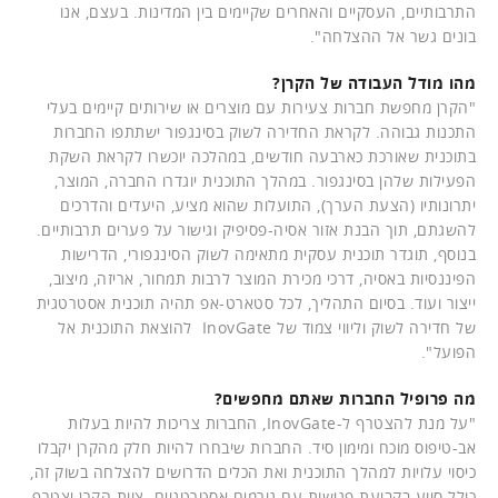
התרבותיים, העסקיים והאחרים שקיימים בין המדינות. בעצם, אנו
בונים גשר אל ההצלחה".
מהו מודל העבודה של הקרן?
"הקרן מחפשת חברות צעירות עם מוצרים או שירותים קיימים בעלי
התכנות גבוהה. לקראת החדירה לשוק בסינגפור ישתתפו החברות
בתוכנית שאורכת כארבעה חודשים, במהלכה יוכשרו לקראת השקת
הפעילות שלהן בסינגפור. במהלך התוכנית יוגדרו החברה, המוצר,
יתרונותיו (הצעת הערך), התועלות שהוא מציע, היעדים והדרכים
להשגתם, תוך הבנת אזור אסיה-פסיפיק וגישור על פערים תרבותיים.
בנוסף, תוגדר תוכנית עסקית מתאימה לשוק הסינגפורי, הדרישות
הפיננסיות באסיה, דרכי מכירת המוצר לרבות תמחור, אריזה, מיצוב,
ייצור ועוד. בסיום התהליך, לכל סטארט-אפ תהיה תוכנית אסטרטגית
של חדירה לשוק וליווי צמוד של InovGate להוצאת התוכנית אל
הפועל".
מה פרופיל החברות שאתם מחפשים?
"על מנת להצטרף ל-InovGate, החברות צריכות להיות בעלות
אב-טיפוס מוכח ומימון סיד. החברות שיבחרו להיות חלק מהקרן יקבלו
כיסוי עלויות למהלך התוכנית ואת הכלים הדרושים להצלחה בשוק זה,
כולל סיוע בקביעת פגישות עם גורמים אסטרטגיים. צוות הקרן יצטרף