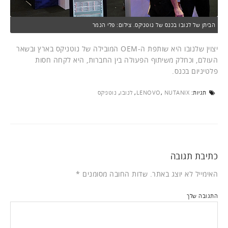
הביתן של לנובו בכנס של נוטניקס. צילום: פלי הנמר
יצוין שלנובו היא שותפת ה-OEM המובילה של נוטניקס בארץ ובשאר
העולם, וכחלק משיתוף הפעולה בין החברות, היא לקחה חסות
פלטיניום בכנס.
תגיות:
NUTANIX
,
LENOVO
,
לנובו
,
נוטניקס
כתיבת תגובה
האימייל לא יוצג באתר.
שדות החובה מסומנים
*
התגובה שלך