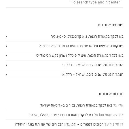
פוסטים אחרונים
בא לבקר במאורת הנמר: גיא קרוננברג, סאפ-גיגיה
פודקאסט אנשים ומחשבים: מה חוזים הכוכבים לפלי הנמר?
באו לבקר במאורת הנמר: איציק פינקל ושרון נקש מסימולייט
הנמר חוגג 70 שנים ליבמ ישראל – חלק ג'
הנמר חוגג 70 שנים ליבמ ישראל – חלק א'
תגובות אחרונות
אלי
על
באו לבקר במאורת הנמר: בכירים ב-וריטאס ישראל
korman avner
על
בא לבקר במאורת הנמר: צחי וייספלד, אינטל
דן תל ניר
על
הטובים לממר"ם – ולמועדון הבכירים של עמותת בוגרי היחידה