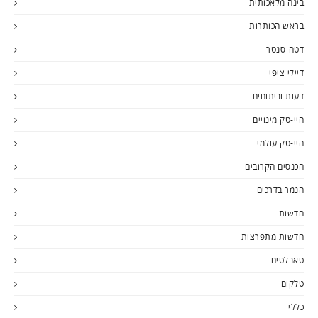
בינה מלאכותית
בראש הכותרות
דטה-סנטר
דיילי ציפי
דעות וניתוחים
היי-טק מינויים
היי-טק עולמי
הכנסים הקרובים
הנמר בדרכים
חדשות
חדשות מתפרצות
טאבלטים
טלקום
כללי