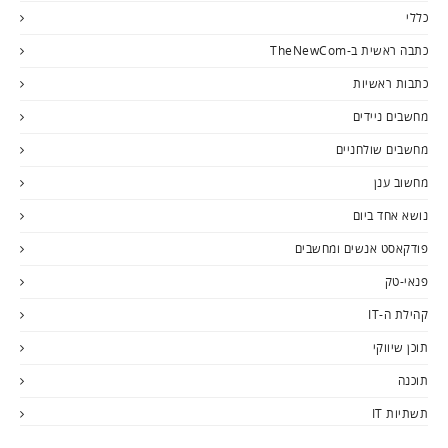
כללי
כתבה ראשית ב-TheNewCom
כתבות ראשיות
מחשבים ניידים
מחשבים שולחניים
מחשוב ענן
נושא אחד ביום
פודקאסט אנשים ומחשבים
פנאי-טק
קהילת ה-IT
תוכן שיווקי
תוכנה
תשתיות IT