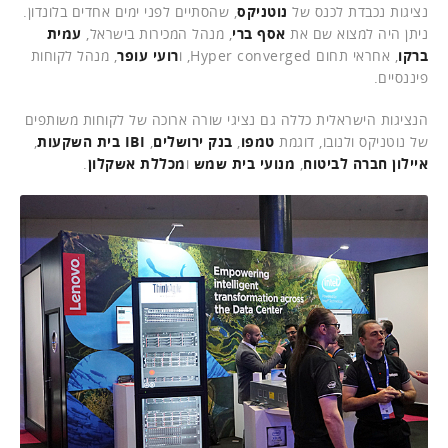
נציגות נכבדת לכנס של
נוטניקס
, שהסתיים לפני ימים אחדים בלונדון.
ניתן היה למצוא שם את
אסף ברי
, מנהל המכירות בישראל,
עמית
ברקו
, אחראי תחום Hyper converged, ו
רועי עופר
, מנהל לקוחות
פיננסיים.
הנציגות הישראלית כללה גם נציגי שורה ארוכה של לקוחות משותפים
של נוטניקס ולנובו, דוגמת
טמפו
,
בנק ירושלים
,
IBI בית השקעות
,
איילון חברה לביטוח
,
מנועי בית שמש
ו
מכללת אשקלון
.