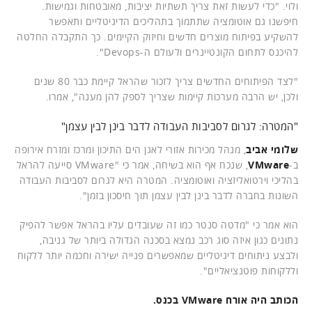
ולוי. "כדי לעשות זאת צריך תשתיות יציבות, מאובטחות וגמישות.
חיפשנו גם אוטומציה שתתמוך בתהליכים הדיגיטליים ותאפשר
להשקיע בפיתוח מוצרים חדשים וחיזוק הקיימים. כך התקבלה החלטה
להיכנס לתחום הקונטיינרים ולעולם ה-Devops".
"לצד הפיתוחים החדשים צריך לזכור שהראל קיימת כבר 80 שנים
ולכן, יש הרבה מערכות קיימות שצריך לספק להן מענה", אמרו.
"המטרה: לגרום לסביבות העבודה לדבר בינן לבין עצמן"
שלומי אביב
, מנהל מכירות אזורי לאגן הים התיכון ומרכז ומזרח אירופה
ב-
VMware
, שנכח אף הוא בשיחה, אמר כי "VMware סייעה להראל
בהליכי וירטואליזציה ואוטומציה. המטרה היא לגרום לסביבות העבודה
השונות בחברה לדבר בינן לבין עצמן תוך חיסכון בזמן".
הוא אמר כי "מדטה סנטר כמו זה שעובדים עליו בהראל אפשר להפיק
נתונים כגון איזה סוג רכב נמצא בסכנה הגדולה ביותר של גניבה,
ולבצע ניתוחים דיגיטליים שמאפשרים פנייה ישירה וחכמה יותר ללקוח
וללקוחות פוטנציאליים".
הכותב היה אורח VMware בכנס.