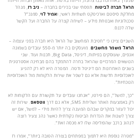
שנערך באחרונה בברצלונה, הייתה בולטת. אחת מאותן חברות הייתה
הראל חברה לביטוח
. תפסתי שני בכירים בחברה –
ניב רז
, מנהל
מחלקת סיסטם וארכיטקט תשתיות ראשי, ו
אמיר לוי
, סמנכ"ל
טכנולוגיות ואבטחת מידע – לשיחה קצרה על החברה ועל הקשר
שלה לכנס.
השניים ציינו כי "חטיבת המחשוב של הראל היא חברה בפני עצמה –
הראל משמר מחשבים
. מועסקים בה יותר מ-550 עובדים בשמונה
אגפים, שעוסקים בפיתוח, דיגיטל, Big Data, תכנות ועוד. שני
הנושאים המרכזיים שהראל בחרה להתמקד בהם מבחינה אסטרטגית
בשנים האחרונות הם דיגיטל ודטה. המטרה היא לא רק להגיע
לאוכלוסיות חדשות אלא גם לשפר את שירות הלקוחות מול האוכלוסיות
הנוכחיות".
"כך, למשל", הם פירטו, "אנחנו עובדים על תקשורת עם הלקוחות לא
רק באמצעות האתר ושליחת SMS, אלא גם דרך
ווטסאפ
. שירות זה
יכול לעזור במקרים שבהם המענה צריך להיות מידי – למשל, אם יש
צורך לשנות את הגדרות הביטוח נקודתית כאשר נהג צעיר רוצה
לנהוג ברכב שהפוליסה שלו לא מכסה זאת".
"מטרה נוספת היא לתמוך במפתחים בצורה הטובה ביותר", אמרו רז