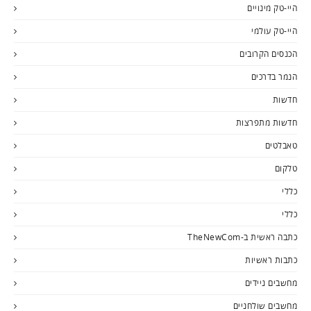
היי-טק מינויים
היי-טק עולמי
הכנסים הקרובים
הנמר בדרכים
חדשות
חדשות מתפרצות
טאבלטים
טלקום
כללי
כללי
כתבה ראשית ב-TheNewCom
כתבות ראשיות
מחשבים ניידים
מחשבים שולחניים