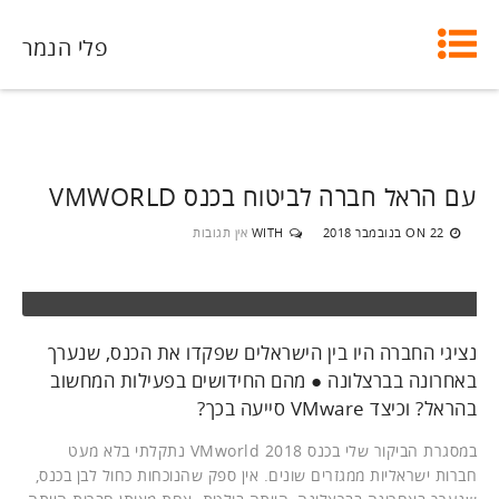
פלי הנמר
עם הראל חברה לביטוח בכנס VMWORLD
22 בנובמבר 2018
WITH
אין תגובות
ON
נציגי החברה היו בין הישראלים שפקדו את הכנס, שנערך
באחרונה בברצלונה ● מהם החידושים בפעילות המחשוב
בהראל? וכיצד VMware סייעה בכך?
במסגרת הביקור שלי בכנס VMworld 2018 נתקלתי בלא מעט
חברות ישראליות ממגזרים שונים. אין ספק שהנוכחות כחול לבן בכנס,