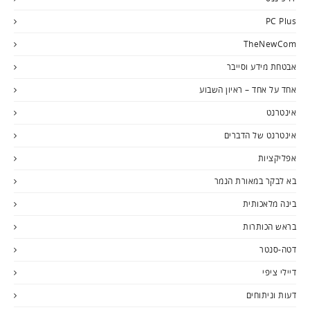
PC Plus
TheNewCom
אבטחת מידע וסייבר
אחד על אחד – ראיון השבוע
אינטרנט
אינטרנט של הדברים
אפליקציות
בא לבקר במאורת הנמר
בינה מלאכותית
בראש הכותרות
דטה-סנטר
דיילי ציפי
דעות וניתוחים