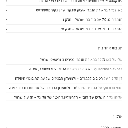
פודקאסט אנשים ומחשבים: מה חוזים הכוכבים לפלי הנמר?
באו לבקר במאורת הנמר: איציק פינקל ושרון נקש מסימולייט
הנמר חוגג 70 שנים ליבמ ישראל – חלק ג'
הנמר חוגג 70 שנים ליבמ ישראל – חלק א'
תגובות אחרונות
אלי
על
באו לבקר במאורת הנמר: בכירים ב-וריטאס ישראל
korman avner
על
בא לבקר במאורת הנמר: צחי וייספלד, אינטל
דן תל ניר
על
הטובים לממר"ם – ולמועדון הבכירים של עמותת בוגרי היחידה
מוטי סדובסקי
על
הטובים לממר"ם – ולמועדון הבכירים של עמותת בוגרי היחידה
אליהו
על
"ירושלים של זהב" – הדרימליינר ה-12 של אל על – הגיע לישראל
ארכיון
ספטמבר 2020