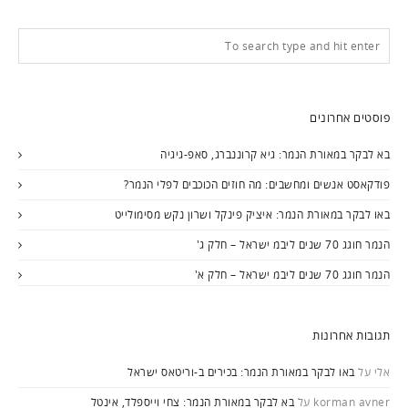
פוסטים אחרונים
בא לבקר במאורת הנמר: גיא קרוננברג, סאפ-גיגיה
פודקאסט אנשים ומחשבים: מה חוזים הכוכבים לפלי הנמר?
באו לבקר במאורת הנמר: איציק פינקל ושרון נקש מסימולייט
הנמר חוגג 70 שנים ליבמ ישראל – חלק ג'
הנמר חוגג 70 שנים ליבמ ישראל – חלק א'
תגובות אחרונות
אלי
על
באו לבקר במאורת הנמר: בכירים ב-וריטאס ישראל
korman avner
על
בא לבקר במאורת הנמר: צחי וייספלד, אינטל