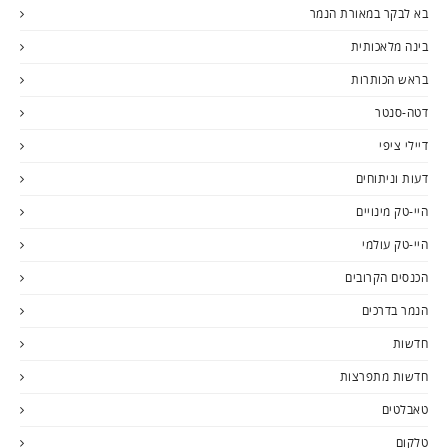
בא לבקר במאורת הנמר
בינה מלאכותית
בראש הכותרות
דטה-סנטר
דיילי ציפי
דעות וניתוחים
היי-טק מינויים
היי-טק עולמי
הכנסים הקרובים
הנמר בדרכים
חדשות
חדשות מתפרצות
טאבלטים
טלקום