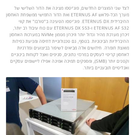
לצד שני המוצרים החדשים, פוג'יטסו מציגה את הדור השלישי של
מערך הכל-פלאש ETERNUS AF ואת הדור החמישי ממשפחת האחסון
ההיברידית ETERNUS DX. פוג'יטסו הטעינה ב"טורבו" את קווי
ETERNUS AF S32 ו-ETERNUS DX S53 עם כוח עיבוד רב יותר,
זיכרון מערכת מהיר וגדול יותר וזיכרון מטמון NVMe במערכות האחסון
ההיברידיות הבינוניות. בנוסף, גם טכנולוגיית דחיסה ומניעת כפילות
מואצת חומרה. חידושים אלה מביאים לשיפור בביצועים ומדרגיות
לאחסון קריטי לעסקים במרכזי נתונים, סניפים ואצל לקוחות בינוניים
וקטנים יותר (SMB), ומספקים תמיכה אמינה אפילו ליישומים עסקיים
ואנליטיים תובעניים ביותר.