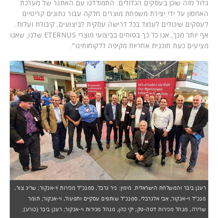
גדול מזה שוכן בעסקים הגדולים. התמודדנו עם האתגר של מערכת
האחסון על ידי יצירת משפחת מוצרים חלקה עבור נתונים קריטיים
לעסקים שיכולים לעמוד בכל דרישה עסקית לביצועים, קיבולת ועלות.
אף יותר מכך, אנו כל כך בטוחים בביצועי מוצרי ETERNUS שלנו, שאנו
מציעים כעת תוכנית אחריות מקיפה ללקוחותינו".
רענן ביבר והמשלחת הישראלית. מימין: ניר גרבל, סמנכ"ל מכירות וי-אנקור; שריג צור,
מנכ"ל וי-אנקור; אבי אלגרבלי, סמנכ"ל שותפים עסקיים ותפעול, וי-אנקור; תומר
שרירה, מנהל מכירות דטה-טק; יקי כהן, מנהל מכירות וי-אנקור; רענן ביבר (כורע);