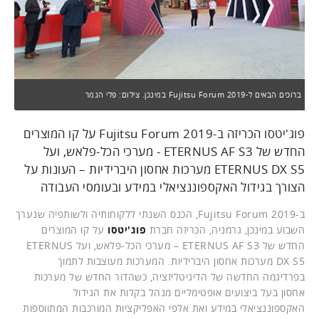
ברוכים הבאים ל-Fujitsu Forum 2019 במינכן. צילום: פלי הנמר
פוג'יטסו הכריזה ב-Fujitsu Forum 2019 על קו המוצרים
החדש של ETERNUS AF S3 - מערכי הכל-פלאש, ועל
ETERNUS DX S5 מערכות אחסון היברידיות – העונות על
הצורך בגידול האקספוננציאלי במידע ובעומסי העבודה
ב-Fujitsu Forum 2019, הכנס השנתי ללקוחותיה ולשותפיה שנערך
השבוע במינכן, גרמניה, הכריזה חברת
פוג'יטסו
על קו המוצרים
החדש של ETERNUS AF S3 – מערכי הכל-פלאש, ועל ETERNUS
DX S5 מערכות אחסון היברידיות. המערכות מעוצבות לתמוך
בפרדיגמה החדשה של הדיגיטליזציה, כשהדור החדש של מערכות
אחסון בעל ביצועים אופטימליים מנהל בקלות את הגידול
האקספוננציאלי במידע ואת אלפי האפליקציות המורכבות המתווספות