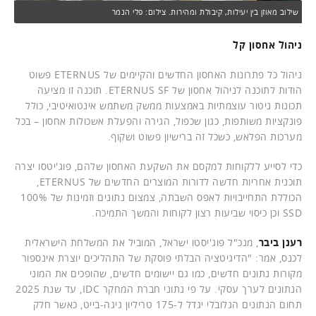
שילוב מאוזן בין יעילות, קיבולת ומהירות. צילום: פלי הנמר
ניהול אחסון קל
ניהול כל פתרונות האחסון החדשים והקיימים של ETERNUS פשוט
הודות לתוכנה לניהול אחסון של ETERNUS SF. תוכנה זו מציעה
תכונות ניטור עוצמתיות באמצעות ממשק משתמש אינטואיטיבי, כולל
פונקציות משותפות, כגון שכפול, הגירה והפעלת אשכולות אחסון – בכל
מערכות הפלאש, כשכל זה ברישיון פשוט ושקוף.
כדי לסייע ללקוחות למקסם את השקעת האחסון שלהם, פוג'יטסו יצרה
תוכנית אחריות חדשה לדורות המוצרים החדשים של ETERNUS,
הכוללת התחייבויות לאפס השבתה, צמצום נתונים וזמינות של 100%
SSD וכן כיסוי שביעות רצון לקוחות והמשך התמיכה.
רענן ביבר
, מנכ"ל פוג'יסטו ישראל, המוביל את המשלחת הישראלית
לכנס, אמר: "הדיגיטציה הבלתי פוסקת של התהליכים יוצרת אינספור
מקורות נתונים חדשים, כמו גם יישומים חדשים, שהופכים את המוני
הנתונים לערך עסקי. על פי נתוני חברת המחקר IDC, עד שנת 2025
תחום הנתונים הגלובלי יגדל ל-175 טריליון גיגה-בייט, כאשר חלק