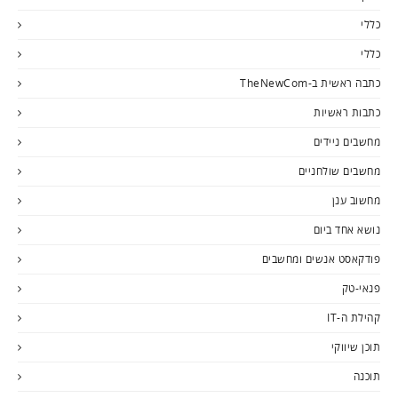
כללי
כללי
כתבה ראשית ב-TheNewCom
כתבות ראשיות
מחשבים ניידים
מחשבים שולחניים
מחשוב ענן
נושא אחד ביום
פודקאסט אנשים ומחשבים
פנאי-טק
קהילת ה-IT
תוכן שיווקי
תוכנה