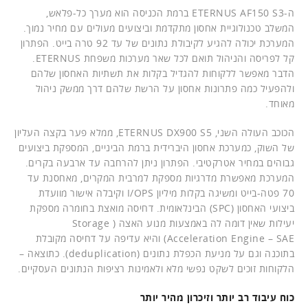
ה-ETERNUS AF150 S3 ברמת הכניסה הוא מערך כל-פלאש,
המשלב טכנולוגיית אחסון מתקדמת וביצועים מעולים עם מחיר נמוך.
המערכת יכולה להגיע לקיבולת נתונים של עד 92 טרה בייט. הפתרון
קל לפריסה והניהול תואם לכל שאר מערכות משפחת ETERNUS.
הדבר מאפשר ללקוחות להגדיל בקלות את תשתיות האחסון שלהם
ולהפעיל כמה פתרונות אחסון על הרשת שלהם דרך ממשק ניהול
מאוחד.
הכוכב העולה השני, ETERNUS DX900 S5, ממלא פער בקצה העליון
של השוק, כמערכת אחסון היברידית ברמת הביניים, המספקת ביצועים
גבוהים במחיר אטרקטיבי. הפתרון ניתן להרחבה עד ארבעה בקרים.
המערכת מאפשרת מדרגיות מספקת למרבית המקרים, מאחסנת עד
70 פטה-בייט ומשיגה בקלות מיליון I/OPS וקיבלה אישור מוועדת
ביצועי האחסון (SPC) הבינלאומית. דחיסה מואצת בחומרה מספקת
יעילות שאין דומה לה באמצעות מנוע האצה ( Storage
Acceleration Engine – SAE) והיא עדיפה על דחיסה מקובלת
בתוכנה וגם על מניעת הכפלת נתונים (deduplication). כתוצאה –
הלקוחות זוכים לשקט נפשי מלא ולאמינות רציפות הנתונים העסקיים.
כוח עיבוד רב יותר וזיכרון מהיר יותר