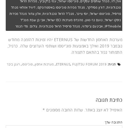
אורן לוי, מנהל שותפים עסקיים, פוג'יטסו ישראל; עמי ברקוביץ', מכירות הראל
טכנולוגיות; דורון מסיליקר, מנהל מכירות פוג'יטסו באיסטרוניקס; דיוויד אזולאי מנהל
פריסייל, פוג'יטסו ישראל; יוסי צייגר, מנכ"ל הראל טכנולוגיות; אלון צחור מנהל מכירות
ניסקו ישראל; נועם נר-גאון, מהנדס מערכות ECI ישראל; אבי בן שבת מנכ"ל
IPTmobile; אבינעם צ'יפלווי, מנהל פריסייל הראל טכנולוגיות. צילום: פלי הנמר
מערכות האחסון החדשות של ETERNUS יהיו זמינות להזמנה מחודש
נובמבר 2019 ואילך באמצעות פוג'יטסו ושותפי הערוצים שלה. כרגיל,
התמחור נגזר בהתאם לתצורה.
תגיות:
FUJITSU FORUM 2019
,
ETERNUS
,
מערכות אחסון
,
פוג'יטסו
,
רענן ביבר
כתיבת תגובה
האימייל לא יוצג באתר.
שדות החובה מסומנים
*
התגובה שלך