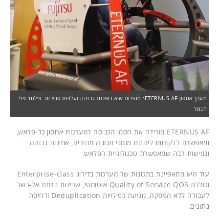
מערך אחסון ETERNUS AF: מהירות שיא באיכות גבוהה ועלויות סבירות. צילום: פלי
הנמר
ETERNUS AF מורידה את חסמי הכניסה למערכות אחסון כל-פלאש,
ומאפשרת ללקוחות ליהנות מזמני תגובה מהירים, אמינות גבוהה
וגמישות רבה שמאפשרת טכנולוגיית הפלאש.
עוד היא מתאפיינת בתכונות של מערכות בדירוג Enterprise-class
וכוללת Quality of Service QOS אוטומטי, שרידות ברמת אל-כשל
לעבודה ללא הפסקה, מניעת כפילויות Deduplication ודחיסת
נתונים.