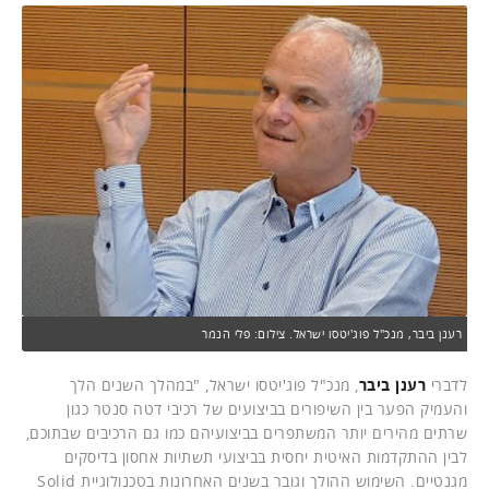
רענן ביבר, מנכ"ל פוג'יטסו ישראל. צילום: פלי הנמר
לדברי
רענן ביבר
, מנכ"ל פוג'יטסו ישראל, "במהלך השנים הלך
והעמיק הפער בין השיפורים בביצועים של רכיבי דטה סנטר כגון
שרתים מהירים יותר המשתפרים בביצועיהם כמו גם הרכיבים שבתוכם,
לבין ההתקדמות האיטית יחסית בביצועי תשתיות אחסון בדיסקים
מגנטיים. השימוש ההולך וגובר בשנים האחרונות בטכנולוגיית Solid