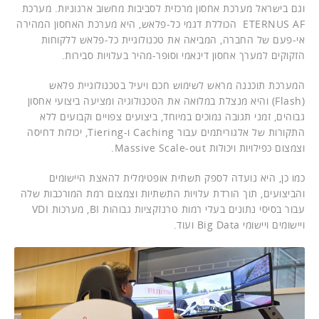
וגם בישראל מערכת אחסון מרכזית לסביבות מחשוב ארגוניות. מערכת
ETERNUS AF הכוללת דגמי כל-פלאש, היא מערכת האחסון המהירה
אי-פעם של החברה, המביאה את טכנולוגיית כל-פלאש ללקוחות
הזקוקים למערך אחסון דינאמי וסופר-מהיר בעלויות סבירות.
המערכת תוכננה מראש לשימוש חכם ויעיל בטכנולוגיית פלאש
(Flash) והיא מנצלת במלואה את הטכנולוגיה ומציעה ביצועי אחסון
גבוהים, זמני תגובה נמוכים במיוחד, ביצועים צפויים וקבועים ללא
התקורות של אלגוריתמים עבור Caching ו-Tiering, יכולות דחיסה
וצמצום כפילויות ויכולות Massive Scale-out.
כמו כן, היא נועדה לספק תשתית אופטימלית להאצת היישומים
והביצועים, תוך הורדת עלויות התשתיות וצמצום רמת המורכבות שלה
עבור בסיסי נתונים בעלי רמות טרנזקציות גבוהות BI, מערכות VDI
ויישומים ויישומי Big Data ועוד.