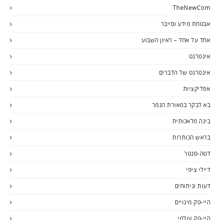
TheNewCom
אבטחת מידע וסייבר
אחד על אחד – ראיון השבוע
אינטרנט
אינטרנט של הדברים
אפליקציות
בא לבקר במאורת הנמר
בינה מלאכותית
בראש הכותרות
דטה-סנטר
דיילי ציפי
דעות וניתוחים
היי-טק מינויים
היי-טק עולמי