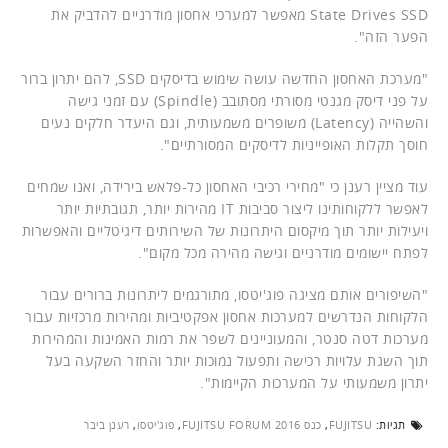
State Drives SSD מאפשר למערכי אחסון מודרניים להדביק את
הפער הזה".
"מערכת האחסון החדשה עושה שימוש בדיסקים SSD, להם יתרון ברור
על פני דיסק מגנטי מסורתי מסתובב (Spindle) עם זמני גישה
והשהייה (Latency) משופרים משמעותית, וגם היעדר חלקים נעים
חוסך תקלות האופייניות לדיסקים המסורתיים".
עוד מציין רענן כי "מחירי רכיבי האחסון כל-פלאש בירידה, ואנו שמחים
לאפשר ללקוחותינו ליצור סביבות IT מהירות יותר, תגובתיות יותר
ויעילות יותר תוך מיקסום היתרונות של השירותים דיגיטליים והאפשרות
לפתח יישומים מודרניים וגישה מהירה מכל מקום".
"השיפורים אותם מציגה פוג'יטסו, מתורגמים ליתרונות ברורים עבור
הלקוחות הנדרשים למערכות אחסון אפקטיביות ומהירות מרכזיות עבור
מערכות דטה סנטר, והמעוניינים לשפר את רמות האמינות והמהירות
תוך השגת עלויות רכישה ותפעול נמוכות יותר והחזר השקעה בעל
יתרון משמעותי על המערכות הקיימות".
תגיות:
FUJITSU
,
כנס FUJITSU FORUM 2016
,
פוג'יטסו
,
רענן ביבר