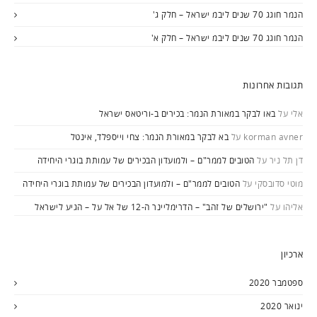
הנמר חוגג 70 שנים ליבמ ישראל – חלק ג'
הנמר חוגג 70 שנים ליבמ ישראל – חלק א'
תגובות אחרונות
אלי
על
באו לבקר במאורת הנמר: בכירים ב-וריטאס ישראל
korman avner
על
בא לבקר במאורת הנמר: צחי וייספלד, אינטל
דן תל ניר
על
הטובים לממר"ם – ולמועדון הבכירים של עמותת בוגרי היחידה
מוטי סדובסקי
על
הטובים לממר"ם – ולמועדון הבכירים של עמותת בוגרי היחידה
אליהו
על
"ירושלים של זהב" – הדרימליינר ה-12 של אל על – הגיע לישראל
ארכיון
ספטמבר 2020
ינואר 2020