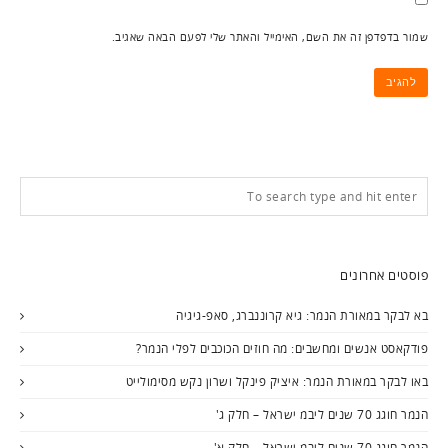
שמור בדפדפן זה את השם, האימייל והאתר שלי לפעם הבאה שאגיב.
פוסטים אחרונים
בא לבקר במאורת הנמר: גיא קרוננברג, סאפ-גיגיה
פודקאסט אנשים ומחשבים: מה חוזים הכוכבים לפלי הנמר?
באו לבקר במאורת הנמר: איציק פינקל ושרון נקש מסימולייט
הנמר חוגג 70 שנים ליבמ ישראל – חלק ג'
הנמר חוגג 70 שנים ליבמ ישראל – חלק א'