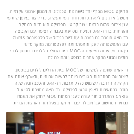
פרויקט MOC מצרף יחד כישרונות וטכנולוגיות ממגוון ארגוני אקדמיה,
ממשל, ארגונים ללא מטרות רווח וגופי תעשיה, כדי ליצור באופן שיתופי
ענן ציבורי פתוח ברמת ייצור קריטי. הפרויקט הוא חזית המחקר
והפיתוח, בו רד-האט תומכת ומסייעת בעבודה רציפה עם הקבוצה.
רד-האט תומכת גם במגמות עתידיות בגידול של פלטפורמת ChRIS
עם התפשטותה לענן והתפתחותה לפלטפורמת מחקר מדעי
בין-תחומי, אותה מציעים ה-MOC ובית החולים לילדים בבוסטון לבתי
חולים ומכוני מחקר אחרים בבוסטון ומחוצה לה.
רד-האט שותפה למשימה של MOC ובית החולים לילדים בבוסטון,
ליצור את הפתרונות הטובים ביותר לבעיות אמיתיות, ולשתף אותם עם
הקהילה הרחבה לשימוש כללי. תרבות רד-האט והטכנולוגיה שלה
הוכחו כמתאימות באופן טבעי לפרויקט. רד-האט מחויבת לסייע ל-
ChRIS להתרחב תוך עזרה לענן הפתוח MOC לחזק את מעמדו
כבחירת מחשוב ענן מובילה עבור מחקר בצפון מזרח ארצות הברית.