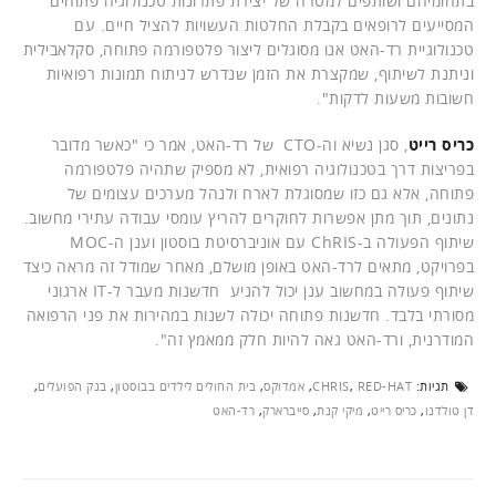
בתחומיהם ושותפים למטרה של יצירת פתרונות טכנולוגיה פתוחים
המסייעים לרופאים בקבלת החלטות העשויות להציל חיים. עם
טכנולוגיית רד-האט אנו מסוגלים ליצור פלטפורמה פתוחה, סקלאבילית
וניתנת לשיתוף, שמקצרת את הזמן שנדרש לניתוח תמונות רפואיות
חשובות משעות לדקות".
כריס רייט
, סגן נשיא וה-CTO של רד-האט, אמר כי "כאשר מדובר
בפריצות דרך בטכנולוגיה רפואית, לא מספיק שתהיה פלטפורמה
פתוחה, אלא גם כזו שמסוגלת לארח ולנהל מערכים עצומים של
נתונים, תוך מתן אפשרות לחוקרים להריץ עומסי עבודה עתירי מחשוב.
שיתוף הפעולה ב-ChRIS עם אוניברסיטת בוסטון וענן ה-MOC
בפרויקט, מתאים לרד-האט באופן מושלם, מאחר שמודל זה מראה כיצד
שיתוף פעולה במחשוב ענן יכול להניע חדשנות מעבר ל-IT ארגוני
מסורתי בלבד. חדשנות פתוחה יכולה לשנות במהירות את פני הרפואה
המודרנית, ורד-האט גאה להיות חלק ממאמץ זה".
תגיות:
RED-HAT
,
CHRIS
,
אמדוקס
,
בית החולים לילדים בבוסטון
,
בנק הפועלים
,
דן טולדנו
,
כריס רייט
,
מיקי קנת
,
סייברארק
,
רד-האט