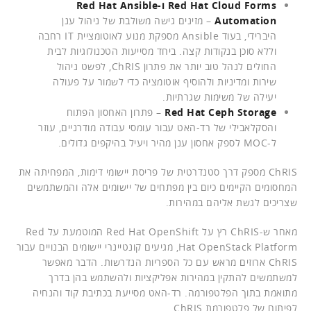
Red Hat Cloud Forms ו-Red Hat Ansible
Automation
– מזינים גישה משולבת של ניהול ענן
היברידי, בעוד Ansible מספקת מנוע לאוטומציית IT רחבה
וללא סוכן בנקודות קצה. ביחד מסייעות הטכנולוגיות לבית
החולים לנהל טוב יותר את פתרון ChRIS, לפשט ניהול
שירות ומדיניות ולהוסיף אוטומציה כדי לשמור על פעולה
יעילה של משימות שגרתיות.
Red Hat Ceph Storage
– פתרון האחסון הפתוח
והסקלאבילי של רד-האט עבור עומסי עבודה מודרניים, עוזר
ל-MOC לספק אחסון ענן מהיר ויעיל בהיקפים גדולים.
ChRIS מספק דרך סטנדרטית של פריסת יישומי דימות, המפחיתה את
המחסומים הקיימים כיום בין מפתחים של יישומים אלה והמשתמשים
שצריכים לגשת אליהם במהירות.
מאחר ש-ChRIS רץ על Red Hat OpenShift המוטמעת על Red
Hat OpenStack Platform, מגיעים קונטיינרי יישומים הבנויים עבור
ChRIS ארוזים מראש עם כל הספריות הנדרשות. הדבר מאפשר
למשתמשים להתקין במהירות אפליקציות ולהשתמש בהן בדרך
מתואמת בתוך הפלטפורמה. רד-האט מסייעת בכתיבת קוד והנחיה
לפיתוח של פלטפורמת ChRIS.