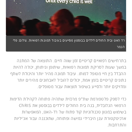
רד האט ובית החולים לילדים בבוסטון מסייעים בעיבוד תמונות רפואיות. צילום: פלי
הנמר
בתרחישים רפואיים קריטיים זמן שווה חיים. התוצאה של המתנה
במשך שעות לסריקת תמונות רפואיות, שיתופן וניתוחן, יכולה להיות
ההבדל בין חיי מטופל למותו. עיבוד תמונה מהיר יותר והיכולת לשתף
נתונים קריטיים בזמן אמת, יכולים להוביל לאבחונים מהירים יותר
ומדויקים יותר ולסייע בשיפור תוצאות עבור מטופלים.
כדי לספק פלטפורמת שת"פ מרכזית שתהיה פתוחה לקהילת הדימות
הרפואי הגלובלית, בנה בית החולים לילדים בבוסטון את ChRIS
בשימוש במגוון טכנולוגיות קוד פתוח של רד-האט, המאפשרות
ארכיטקטורת ענן היברידי גמישה ופתוחה, שתוכננה עבור אג'יליות
והתרחבות.