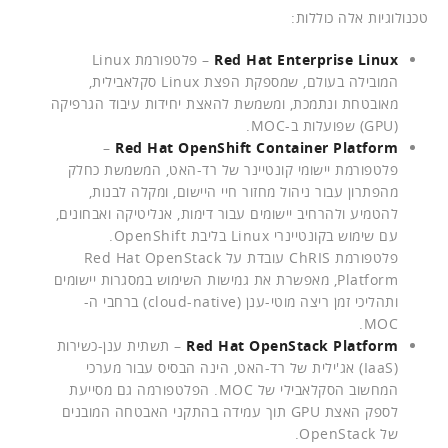
טכנולוגיות אלה כוללות:
Red Hat Enterprise Linux
– פלטפורמת Linux
המובילה בעולם, שמספקת הפצת Linux סקלאבילית,
מאובטחת ונתמכת, ומשמשת להאצת יחידות עיבוד הגרפיקה
(GPU) שפועלות ב-MOC.
–
Red Hat OpenShift Container Platform
פלטפורמת יישומי קונטיינר של רד-האט, המשמשת כחלק
מהפתרון עבור ניהול מחזור חיי היישום, ומקלה לבנות,
להטמיע ולהרחיב יישומים עבור דימות, אנליטיקה ואבחונים,
עם שימוש בקונטיינרי Linux בליבת OpenShift.
פלטפורמת ChRIS עובדת על Red Hat OpenStack
Platform, מאפשרת את גמישות השימוש במסגרות יישומים
ותהליכי זמן ריצה מוטי-ענן (cloud-native) ברחבי ה-
MOC.
Red Hat OpenStack Platform
– תשתית ענן-כשירות
(IaaS) אג'ילית של רד-האט, הינה הבסיס עבור מערכי
המחשוב הסקלאבילי של MOC. הפלטפורמה גם מסייעת
לספק האצת GPU תוך עמידה בהתקני האבטחה המובנים
של OpenStack.