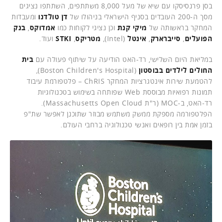
בסן פרנסיסקו עם שיא של מעל 8,000 משתתפים, השתתפו נציגים
מסך ה-200 העובדים בסניף הישראלי בניהולו של
דן טולדנו
ומעבדות
המחקר בראשותה של
מיקי קנת
וכן נציגי לקוחות כמו
אמדוקס
,
בנק
הפועלים
,
סייברארק
,
אינטל
(Intel),
מטריקס
,
STKI
ועוד.
במליאת היום השלישי, רד-האט הודיעה על שיתוף פעולה עם
בית
החולים לילדים בבוסטון
(Boston Children's Hospital),
להטמעת שירות אינטגרציות המחקר ChRIS – פלטפורמת עיבוד
תמונות רפואיות מבוססת Web שפותחה בשימוש בטכנולוגיות
רד-האט, ב-MOC (ר"ת Massachusetts Open Cloud).
הפלטפורמה מספקת ממשק משתמש מבוזר שתוכנן לאפשר שת"פ
בזמן אמת בין רופאים ואנשי טכנולוגיה ברחבי העולם.