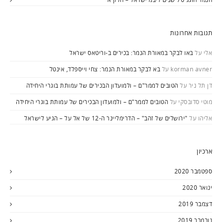
תגובות אחרונות
אלי
על
באו לבקר במאורת הנמר: בכירים ב-וריטאס ישראל
korman avner
על
בא לבקר במאורת הנמר: צחי וייספלד, אינטל
דן תל ניר
על
הטובים לממר"ם – ולמועדון הבכירים של עמותת בוגרי היחידה
מוטי סדובסקי
על
הטובים לממר"ם – ולמועדון הבכירים של עמותת בוגרי היחידה
אליהו
על
"ירושלים של זהב" – הדרימליינר ה-12 של אל על – הגיע לישראל
ארכיון
ספטמבר 2020
ינואר 2020
דצמבר 2019
נובמבר 2019