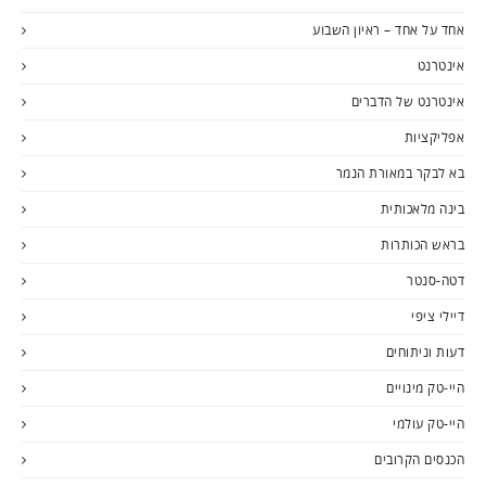
אחד על אחד – ראיון השבוע
אינטרנט
אינטרנט של הדברים
אפליקציות
בא לבקר במאורת הנמר
בינה מלאכותית
בראש הכותרות
דטה-סנטר
דיילי ציפי
דעות וניתוחים
היי-טק מינויים
היי-טק עולמי
הכנסים הקרובים