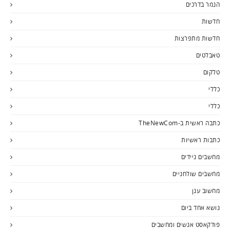
הנמר בדרכים
חדשות
חדשות מתפרצות
טאבלטים
טלקום
כללי
כללי
כתבה ראשית ב-TheNewCom
כתבות ראשיות
מחשבים ניידים
מחשבים שולחניים
מחשוב ענן
נושא אחד ביום
פודקאסט אנשים ומחשבים