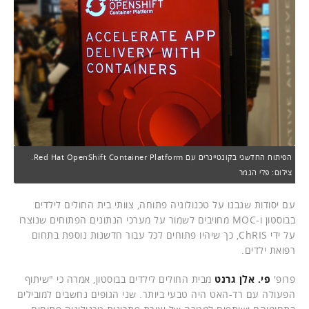
הפיתוח החדשני בקונטיינרים עם Red Hat OpenShift Container Platform.
צילום: פלי הנמר
עם יסודות שנבנו על טכנולוגיה פתוחה, צוותי בית החולים לילדים
בבוסטון ו-MOC מחויבים לשמור על מערכי הנתונים הפתוחים שנוצרו
על ידי ChRIS, כך שיהיו פתוחים לכל עבור חדשנות נוספת בתחום
רפואת ילדים.
פרופ'
פי. אלן גרנט
מבית החולים לילדים בבוסטון, אמרה כי "שיתוף
הפעולה עם רד-האט היה טבעי ביותר. שני הגופים נחשבים למובילים