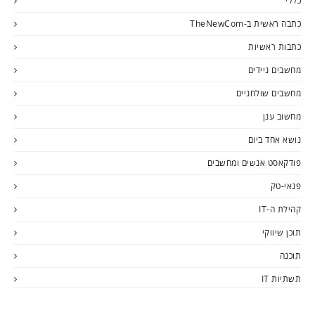
כללי
כתבה ראשית ב-TheNewCom
כתבות ראשיות
מחשבים ניידים
מחשבים שולחניים
מחשוב ענן
נושא אחד ביום
פודקאסט אנשים ומחשבים
פנאי-טק
קהילת ה-IT
תוכן שיווקי
תוכנה
תשתיות IT