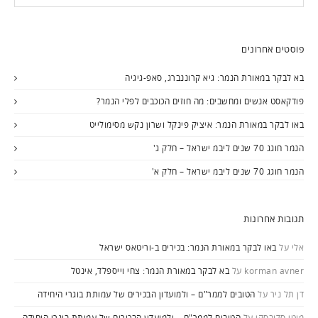
פוסטים אחרונים
בא לבקר במאורת הנמר: גיא קרוננברג, סאפ-גיגיה
פודקאסט אנשים ומחשבים: מה חוזים הכוכבים לפלי הנמר?
באו לבקר במאורת הנמר: איציק פינקל ושרון נקש מסימולייט
הנמר חוגג 70 שנים ליבמ ישראל – חלק ג'
הנמר חוגג 70 שנים ליבמ ישראל – חלק א'
תגובות אחרונות
אלי
על
באו לבקר במאורת הנמר: בכירים ב-וריטאס ישראל
korman avner
על
בא לבקר במאורת הנמר: צחי וייספלד, אינטל
דן תל ניר
על
הטובים לממר"ם – ולמועדון הבכירים של עמותת בוגרי היחידה
מוטי סדובסקי
על
הטובים לממר"ם – ולמועדון הבכירים של עמותת בוגרי היחידה