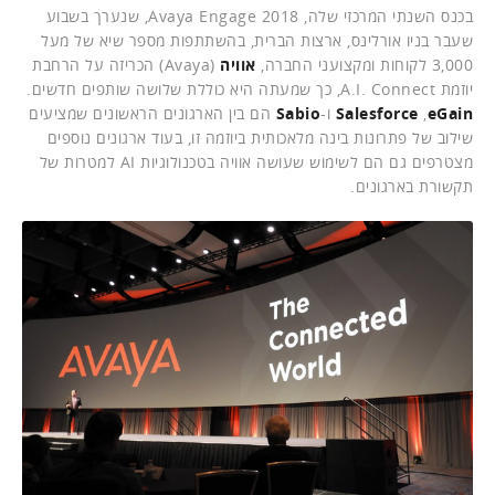
בכנס השנתי המרכזי שלה, Avaya Engage 2018, שנערך בשבוע
שעבר בניו אורלינס, ארצות הברית, בהשתתפות מספר שיא של מעל
3,000 לקוחות ומקצועני החברה,
אוויה
(Avaya) הכריזה על הרחבת
יוזמת A.I. Connect, כך שמעתה היא כוללת שלושה שותפים חדשים.
eGain
,
Salesforce
ו-
Sabio
הם בין הארגונים הראשונים שמציעים
שילוב של פתרונות בינה מלאכותית ביוזמה זו, בעוד ארגונים נוספים
מצטרפים גם הם לשימוש שעושה אוויה בטכנולוגיות AI למטרות של
תקשורת בארגונים.