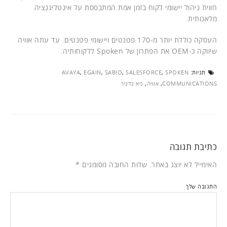
חווית ניהול יישומי לקוח בזמן אמת המתבססת על אינטליגנציה
מלאכותית.
העסקה כוללת יותר מ-170 פטנטים ויישומי פטנטים. עד עתה אוויה
שיווקה כ-OEM את הפתרון של Spoken ללקוחותיה.
תגיות:
SPOKEN
,
SALESFORCE
,
SABIO
,
EGAIN
,
AVAYA
COMMUNICATIONS
,
אוויה
,
גיא גדניר
כתיבת תגובה
האימייל לא יוצג באתר.
שדות החובה מסומנים
*
התגובה שלך