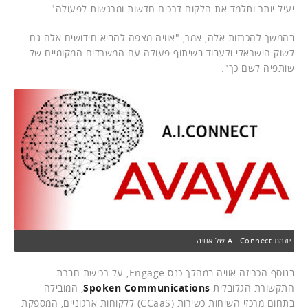
יעיל יותר ותלמד את הלקוח דרכים חדשות ומרגשות לפעולה".
בהמשך להכרזות אלה, אמר, "אוויה מצפה להביא חידושים אלה גם
לשוק הישראלי ולעבוד בשיתוף פעולה עם המשרדים המקומיים של
שותפיה לשם כך".
יוזמת A.I.Connect של אוויה
בנוסף הכריזה אוויה במהלך כנס Engage, על רכישת חברת
התקשורת הגלובלית
Spoken Communications
, המובילה
בתחום מרכזי השיחות כשירות (CCaaS) ללקוחות ארגוניים, המספקת