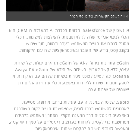
אוויה לעולם הקישוריות. צילום: פלי הנמר
איינשטיין של Salesforce, חלוצת הכללת AI במערכת ה-CRM, הוא
הכלי לניבוי אנליטי שלה לגילוי תובנות, להמלצות למשימות. הכלי
מסוגל לנתח את חוויית המשתמש בעבר ובהווה, תוך שימוש
בקונטקסט, בידע של העובד ובאינטראקציות שלו עם הלקוחות.
eGain פתרונות ניהול ה-AI של eGain מחזקים יכולות של שירות
עצמי, ללא קשר לערוץ. השילוב של הידע של eGain עם Avaya
Oceana יכול לסייע לסוכני מכירות בשיחות שלהם עם הלקוחות, או
לספק תגובות ישירות ללקוחות באמצעות כלי עזר וירטואליים דרך
יישומים של שירות עצמי.
Sabio, שנוסדה באנגליה עם פעילות ברחבי אירופה, מסייעת
לארגונים להשתמש בטכנולוגיה, שמאפשרת חוויית לקוח משודרגת
באמצעים דיגיטליים דרך המענה הקולי. הפתרון משתמש בלמידה
ממוחשבת כדי לקטלג לקוחות בערוצים דיגיטליים על סמך חיזוי קניה,
ומאפשר למרכזי השירות למקסם שיחות ואינטראקציות.