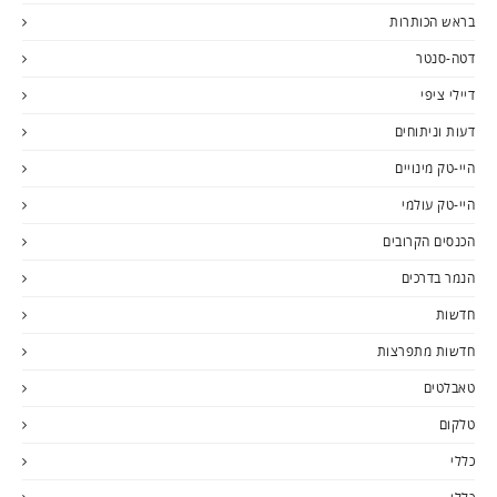
בראש הכותרות
דטה-סנטר
דיילי ציפי
דעות וניתוחים
היי-טק מינויים
היי-טק עולמי
הכנסים הקרובים
הנמר בדרכים
חדשות
חדשות מתפרצות
טאבלטים
טלקום
כללי