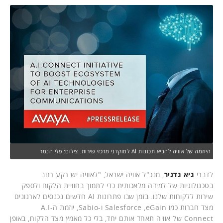
היוזמה של אוויה להביא תכונות AI למוקדני מרכזי שירות. צילום: פלי הנמר
לדברי
גיא גדניר
, מנכ"ל אוויה ישראל, "לאוויה יש רקע רחב
בטכנולוגיות של למידה מלאכותית כדי לתמוך בחוויית הלקוח ולספק
שירות ללקוחות שלנו. בזמן שבו פתרונות AI חדשים נכנסים לארגונים
מצד חברות כמו Salesforce ,eGain ו-Sabio, יוזמת ה-A.I
Connect של אוויה תאחד אותם יחד, בלי כל מאמץ מצד הלקוח, באופן