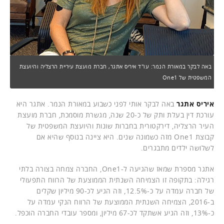
באה לבקר במאורת הנמר: עו"ד איריס אתגר, חברת מועצת עיריית הרצליה והיועצת
המשפטית של One1
איריס אתגר
באה לבקר אותי לפני כשבוע במאורת הנמר. אתגר היא
עורכת דין בעלת ותק של כ-20 שנה, מגשרת מוסמכת, חברת מועצת
העיר הרצליה, דירקטורית בחברות שונות והיועצת המשפטית של
קבוצת One1 מזה כשמונה שנים. היא ציינה בנוסף שהיא אם
לשלושה ילדים מתבגרים.
אתגר מספרת שמאז שהגיעה ל-One1, החברה צמחה בצורה בלתי
רגילה: בתקופה זו הצמיחה השנתית הממוצעת של הרווח התפעולי
של חברה עמדה על כ-12.5%, וזה הגיע לכ-90 מיליון שקלים
ב-2016, הצמיחה השנתית הממוצעת של הרווח הנקי עמדה על
כ-13%, וזה הגיע אשתקד לכ-67 מיליון, ומספר עובדי החברה הוכפל.