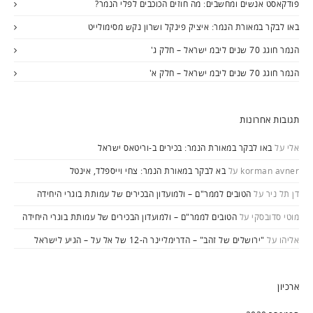
פודקאסט אנשים ומחשבים: מה חוזים הכוכבים לפלי הנמר?
באו לבקר במאורת הנמר: איציק פינקל ושרון נקש מסימולייט
הנמר חוגג 70 שנים ליבמ ישראל – חלק ג'
הנמר חוגג 70 שנים ליבמ ישראל – חלק א'
תגובות אחרונות
אלי
על
באו לבקר במאורת הנמר: בכירים ב-וריטאס ישראל
korman avner
על
בא לבקר במאורת הנמר: צחי וייספלד, אינטל
דן תל ניר
על
הטובים לממר"ם – ולמועדון הבכירים של עמותת בוגרי היחידה
מוטי סדובסקי
על
הטובים לממר"ם – ולמועדון הבכירים של עמותת בוגרי היחידה
אליהו
על
"ירושלים של זהב" – הדרימליינר ה-12 של אל על – הגיע לישראל
ארכיון