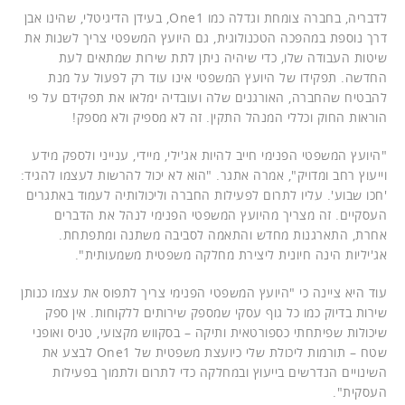
לדבריה, בחברה צומחת וגדלה כמו One1, בעידן הדיגיטלי, שהינו אבן
דרך נוספת במהפכה הטכנולוגית, גם היועץ המשפטי צריך לשנות את
שיטות העבודה שלו, כדי שיהיה ניתן לתת שירות שמתאים לעת
החדשה. תפקידו של היועץ המשפטי אינו עוד רק לפעול על מנת
להבטיח שהחברה, האורגנים שלה ועובדיה ימלאו את תפקידם על פי
הוראות החוק וכללי המנהל התקין. זה לא מספיק ולא מספק!
"היועץ המשפטי הפנימי חייב להיות אג'ילי, מיידי, ענייני ולספק מידע
וייעוץ רחב ומדויק", אמרה אתגר. "הוא לא יכול להרשות לעצמו להגיד:
'חכו שבוע'. עליו לתרום לפעילות החברה וליכולותיה לעמוד באתגרים
העסקיים. זה מצריך מהיועץ המשפטי הפנימי לנהל את הדברים
אחרת, התארגנות מחדש והתאמה לסביבה משתנה ומתפתחת.
אג'יליות הינה חיונית ליצירת מחלקה משפטית משמעותית".
עוד היא ציינה כי "היועץ המשפטי הפנימי צריך לתפוס את עצמו כנותן
שירות בדיוק כמו כל גוף עסקי שמספק שירותים ללקוחות. אין ספק
שיכולות שפיתחתי כספורטאית ותיקה – בסקווש מקצועי, טניס ואופני
שטח – תורמות ליכולת שלי כיועצת משפטית של One1 לבצע את
השינויים הנדרשים בייעוץ ובמחלקה כדי לתרום ולתמוך בפעילות
העסקית".