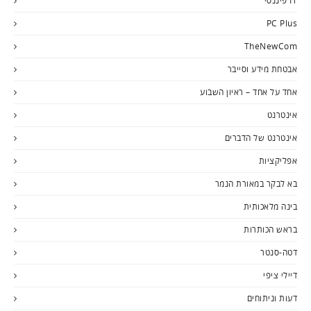
IT פיננסי
PC Plus
TheNewCom
אבטחת מידע וסייבר
אחד על אחד – ראיון השבוע
אינטרנט
אינטרנט של הדברים
אפליקציות
בא לבקר במאורת הנמר
בינה מלאכותית
בראש הכותרות
דטה-סנטר
דיילי ציפי
דעות וניתוחים