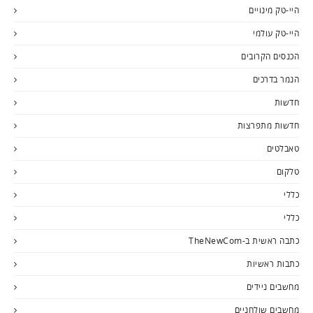
היי-טק מינויים
היי-טק עולמי
הכנסים הקרובים
הנמר בדרכים
חדשות
חדשות מתפרצות
טאבלטים
טלקום
כללי
כללי
כתבה ראשית ב-TheNewCom
כתבות ראשיות
מחשבים ניידים
מחשבים שולחניים