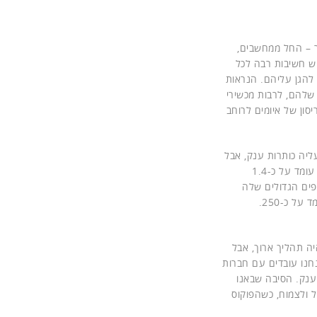
ר – החל ממחשבים,
יש חשיבות רבה לכל
 להגן עליהם. הנראות
שלהם, לרבות מכשירי
ון של איומים לרוחב
ראיתם עליה כותרות ענק, אבל
פורסקאוט היא אחת מבין שלוש חברות האבטחה הציבוריות הישראליות. שווי השוק שלה עומד על כ-1.4
ע ל-220 מיליון. היא מעסיקה 1,000 איש והסניפים הגדולים שלה
ל כ-250.
יה תהליך ארוך, אבל
נחנו עובדים עם חברות
ברות ענק. הסיבה שבאנו
ל ולצמוח, כשהפוקוס