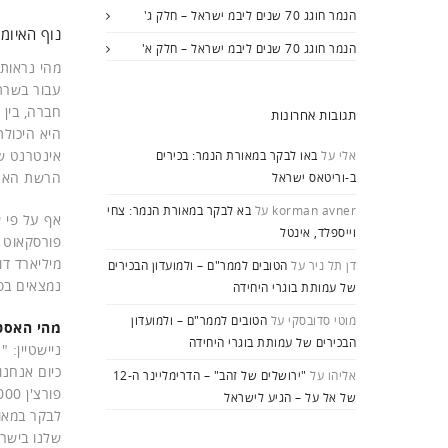
הנמר חוגג 70 שנים ליבמ ישראל – חלק ג'
נוף האיומי
הנמר חוגג 70 שנים ליבמ ישראל – חלק א'
מהי נראות
עבור בשרתי
חברה, בין 
תגובות אחרונות
היא היכול
אינטרנט ש
אלי
על
באו לבקר במאורת הנמר: בכירים
הרשת הארג
ב-וריטאס ישראל
korman avner
על
בא לבקר במאורת הנמר: צחי
וייספלד, אינטל
דן תל ניר
על
הטובים לממר"ם – ולמועדון הבכירים
נמצאים בסן
של עמותת בוגרי היחידה
מוטי סדובסקי
על
הטובים לממר"ם – ולמועדון
מהי האסט
הבכירים של עמותת בוגרי היחידה
ניישטיין: 
כיום אנחנו
אליהו
על
"ירושלים של זהב" – הדרימליינר ה-12
של אל על – הגיע לישראל
לבקר במאור
שלנו בישרא