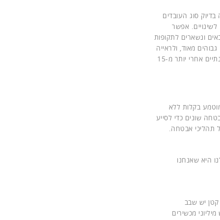
בדיוק סוג העובדים
לשינויים. אפשר
באים ונשארים לתקופות
זי הצמיחה גבוהים מאוד, ולראייה
– רק בשנתיים האחרונות גייסנו 70 עובדים. כמו איילת, שהצטרפה לפורסקאוט לפני כשנתיים אחרי יותר מ-15
מוטמע בקלות ללא
 כלי אבטחה שונים כדי לסייע
ל תהליכי אבטחה.
לות שלנו היא שאנחנו
י קטן יש שבב
יליוני מכשירים