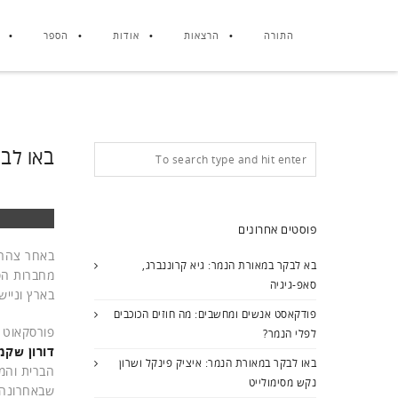
התורה
הרצאות
אודות
הספר
באו לבק
פוסטים אחרונים
באחר צהרי
בא לבקר במאורת הנמר: גיא קרוננברג,
מחברות הס
סאפ-גיגיה
בארץ ונייש
פודקאסט אנשים ומחשבים: מה חוזים הכוכבים
פורסקאוט היא חברת
לפלי הנמר?
דורון שקמו
באו לבקר במאורת הנמר: איציק פינקל ושרון
הברית והמ
נקש מסימולייט
שבאחרונה מדבר