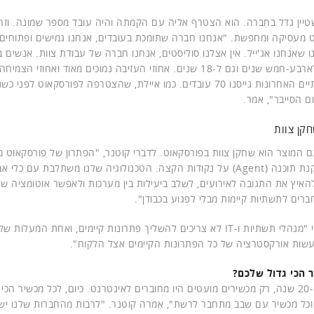
יישטיין גדל בחברה. הוא הצטרף אליה עם הקמתה והיה עובד מספר שמונה. וזה 
 מעסיקה ומחפשת. "אנחנו חברה שתומכת בעובדים, אנחנו גמישים ופתוחים 
ו שאנחנו אג'ייל. אין אצלנו סוליסטים, אנחנו חברה של עבודת צוות. אנשים 
ארוכות – לארבע-חמש שנים וגם ל-18 שנים. אחוזי העזיבה נמוכים מאוד ואחו
 הסייבר", אמר.
קן צוות
 המוצר הוא שחקן צוות בפורסקאוט. לדברי קוטנר, "הפתרון של פורסקאוט 
צורך בהתקנת תוכנה (Agent) על נקודות הקצה. הטכנולוגיה שלנו משתלבת עם
האיץ את התגובה לאירועים, לשלב ביעילות בין מערכות ולאפשר אוטומציה ש
רים לתשתיות קיימות מבלי לפגוע בכבודן".
הוא אמר כי "מנהלי תשתיות ו-IT לא צריכים להשליך פתרונות קיימים, ואחת המע
עשות אורקסטרציה של כל הפתרונות הקיימים אצל הלקוח".
 הכי גדול שלכם?
"לפני 10 ו-20 שנה, רק מכשירים מועטים היו מחוברים לאינטרנט. כיום, לכל מכשיר הכ
וכל מכשיר עם שבב מתחבר לרשת", אמרה קוטנר. "לרבות מהחברות שלנו יש מ