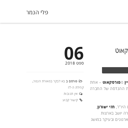
פלי הנמר
06
קאוט
ספט 2018
פורסם ב
בא לבקר במאורת הנמר
,
ין
מ
פורסקאוט
– אחת
קהילת ה-IT
ית ההנדסה של החברה
אין תגובות
קישור קבוע
חזי ישורון
,
ה יושב בארצות
גונים ובעיקר במושג