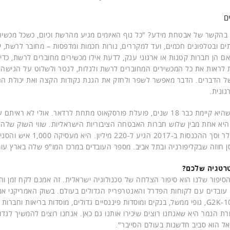
ם
 בהקשר של אבטחת מידע? "כל נוף האיומים מגיע מהרשת וכיום, כשכל מכשי
ם ובטלפונים חכמים, ועד למקררים, נורות חכמות ומדפסות – מחובר לרשת, 
אם הן חברות קטנות או ארגוני ענק, לדעת אילו מכשירים מחוברים לרשת, כדי
ת לראות את כל המכשירים המחוברים לרשת ולגלות, לנטר ולשלוט על הגישה 
ל הדברים. הדבר מאפשר לשפר ולחזק את הגנת נקודות הקצה ואת יכולת הריס
ונית.
אף על פי שהיא קיימת כבר 18 שנים, פועלת פורסקאוט מתחת לרדאר. אולי לא 
מיליארד דולר וסך ההכנסות ב-2017 הגי
 חוזה שבקליפורניה ובתל אביב. מספר העובדים במרכז המו"פ שלה בארץ עומד ע
רטגיה שלכם?
"הסיפור שלנו הוא סיפור הצלחה של טכנולוגיה ישראלית. זה אמנם לקח זמן וה
 עובדים עם לקוחות הפדרל והאנטרפרייז הגדולים בעולם. בשוק האמריקני א
פורצ'ן 1000-G2K, גופי ממשל, בנקים ומוסדות פיננסיים גדולים, מוסדות בריאות וח
ת הנמר היא שאנחנו רוצים שיכירו אותנו גם כאן. אנחנו רוצים להמשיך לגדו
ל הוא סביב חדשנות בעולם הסייבר".