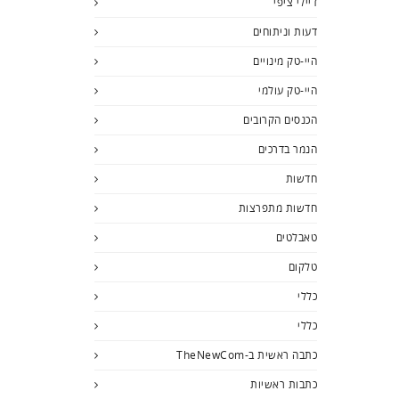
דיילי ציפי
דעות וניתוחים
היי-טק מינויים
היי-טק עולמי
הכנסים הקרובים
הנמר בדרכים
חדשות
חדשות מתפרצות
טאבלטים
טלקום
כללי
כללי
כתבה ראשית ב-TheNewCom
כתבות ראשיות