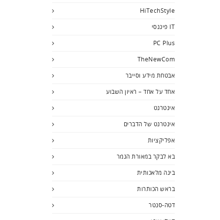
HiTechStyle
IT פיננסי
PC Plus
TheNewCom
אבטחת מידע וסייבר
אחד על אחד – ראיון השבוע
אינטרנט
אינטרנט של הדברים
אפליקציות
בא לבקר במאורת הנמר
בינה מלאכותית
בראש הכותרות
דטה-סנטר