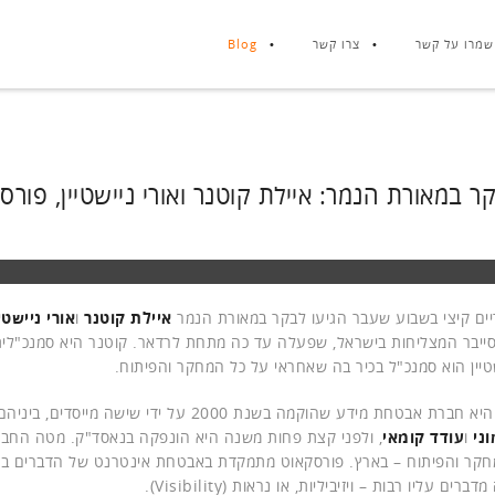
שמרו על קשר
צרו קשר
Blog
ר במאורת הנמר: איילת קוטנר ואורי ניישטיין, פורס
ים קיצי בשבוע שעבר הגיעו לבקר במאורת הנמר
איילת קוטנר
ו
אורי ניישטי
ייבר המצליחות בישראל, שפעלה עד כה מתחת לרדאר. קוטנר היא סמנכ"ל
טיין הוא סמנכ"ל בכיר בה שאחראי על כל המחקר והפיתוח.
 אבטחת מידע שהוקמה בשנת 2000 על ידי שישה מייסדים, ביניהם היו"ר,
ני
ו
עודד קומאי
, ולפני קצת פחות משנה היא הונפקה בנאסד"ק. מטה החבר
חקר והפיתוח – בארץ. פורסקאוט מתמקדת באבטחת אינטרנט של הדברים באר
ים עליו רבות – ויזיביליות, או נראות (Visibility).