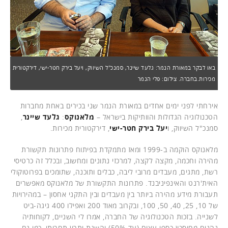
באו לבקר במאורת הנמר: גלעד שיינר, סמנכ"ל השיווק, ויעל בירק חטר-ישי, דירקטורית
מכירות.בחברה. צילום: פלי הנמר
אירחתי לפני ימים אחדים במאורת הנמר שני בכירים באחת מחברות
הטכנולוגיה הגדולות והוותיקות בישראל –
מלאנוקס
:
גלעד שיינר
,
סמנכ"ל השיווק, ו
יעל בירק חטר-ישי
, דירקטורית מכירות.
מלאנוקס הוקמה ב-1999 ומאז מתמקדת בפיתוח פתרונות תקשורת
מהירה וחכמה, מקצה לקצה, למרכזי נתונים ומחשוב, ובכלל זה כרטיסי
רשת, מתגים, מעבדים מרובי ליבה, כבלים ותוכנה, שתומכים בפרוטוקולי
האית'רנט והאינפיניבנד. פתרונות התקשורת של מלאנוקס מאפשרים
תעבורת מידע מהירה ביותר בין מעבדים ובין התקני אחסון – במהירויות
של 10, 25, 40, 50, 100, ובקרוב מאוד 200 ואפילו 400 גיגה-ביט
לשנייה. בזכות הטכנולוגיה של החברה, אמרו לי השניים, לקוחותיה
נהנים מחיסכון כספי עצום (עד 50%) והשגת יתרון תחרותי, כמו גם