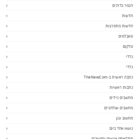
הנמר בדרכים
חדשות
חדשות מתפרצות
טאבלטים
טלקום
כללי
כללי
כתבה ראשית ב-TheNewCom
כתבות ראשיות
מחשבים ניידים
מחשבים שולחניים
מחשוב ענן
נושא אחד ביום
פודקאסט אנשים ומחשבים