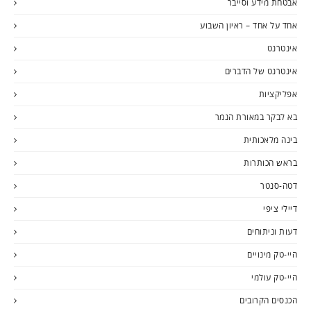
אבטחת מידע וסייבר
אחד על אחד – ראיון השבוע
אינטרנט
אינטרנט של הדברים
אפליקציות
בא לבקר במאורת הנמר
בינה מלאכותית
בראש הכותרות
דטה-סנטר
דיילי ציפי
דעות וניתוחים
היי-טק מינויים
היי-טק עולמי
הכנסים הקרובים