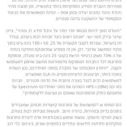
ממהירות העברת המידע המתקדמת ביותר בתעשייה, זמן תגובה מהיר
ויכולת עיבוד נתונים יעילה ובזמן אמת – יכולות המאפשרות את הניצול
המקסימלי של ההשקעה בדטה סנטרים.
"העולם הופך להיות מבוסס יותר ויותר על עיבוד מידע רב ומהיר", ציינו
שיינר ובירק חטר-ישי. "אנחנו רואים כיצד חברות רבות בעולם, ובכלל
זה בישראל, עוברות לקצבי תקשורת של 25, 50 ו-100 גיגה-ביט בתוך
מרכזי המחשוב שלהן". לכן, אין זה מפתיע שמלאנוקס מחזיקה בנתח
של כ-70% משוק כרטיסי הרשת בקצבי 25 גיגה-ביט ומעלה, ומספקת
פתרונות לכל החברות המספקות פלטפורמות מחשוב ואחסון למשתמשי
הקצה. "היתרון הטכנולוגי של החברה במתגי האית'רנט, כגון השהיה
נמוכה ביותר, הביצועים הדטרמיניסטיים וה-SLA מאפשרים
למשתמשים רבים לנצל בצורה מיטבית את הדטה סנטרים . חברות
כמו יבמ (IBM) ו-HPE הטמיעו את מתגי האית'רנט Spectrum של
מלאנוקס כחלק מהפתרונות שאותם הן מציעות ללקוחותיהן".
הם הוסיפו ש-"המשמעות של פתרונות קישוריות חכמים, שמעבירים
נתונים בדיוק ובמהירות, ברורה היטב. תעשיות מובילות רבות בעולם,
בשוק הפרטי והעסקי, עושות שימוש בטכנולוגיות אלה ליצירת פתרונות
מתקדמים ולפיתוח חידושים עתידיים בתחומים שונים, ביניהם: כלי רכב