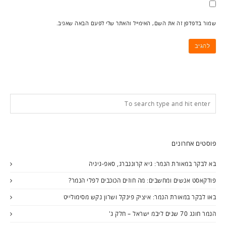
שמור בדפדפן זה את השם, האימייל והאתר שלי לפעם הבאה שאגיב.
פוסטים אחרונים
בא לבקר במאורת הנמר: גיא קרוננברג, סאפ-גיגיה
פודקאסט אנשים ומחשבים: מה חוזים הכוכבים לפלי הנמר?
באו לבקר במאורת הנמר: איציק פינקל ושרון נקש מסימולייט
הנמר חוגג 70 שנים ליבמ ישראל – חלק ג'