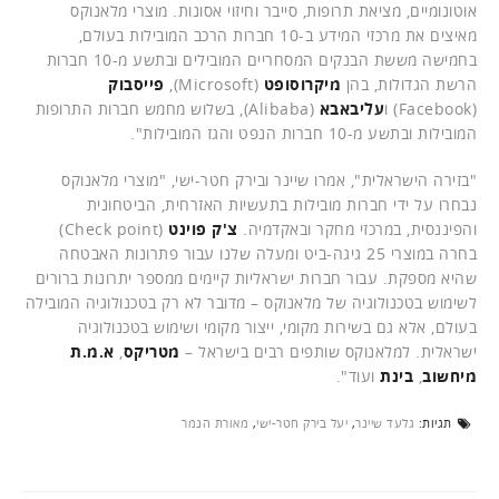
אוטונומיים, מציאת תרופות, סייבר וחיזוי אסונות. מוצרי מלאנוקס
מאיצים את מרכזי המידע ב-10 חברות הרכב המובילות בעולם,
בחמישה מששת הבנקים המסחריים המובילים ובתשע מ-10 חברות
הרשת הגדולות, בהן
מיקרוסופט
(Microsoft),
פייסבוק
(Facebook) ו
עליבאבא
(Alibaba), בשלוש מחמש חברות התרופות
המובילות ובתשע מ-10 חברות הנפט והגז המובילות".
"בזירה הישראלית", אמרו שיינר ובירק חטר-ישי, "מוצרי מלאנוקס
נבחרו על ידי חברות מובילות בתעשיות האזרחית, הביטחונית
והפיננסית, במרכזי מחקר ובאקדמיה.
צ'ק פוינט
(Check point)
בחרה במוצרי 25 גיגה-ביט ומעלה שלנו עבור פתרונות האבטחה
שהיא מספקת. עבור חברות ישראליות קיימים ממספר יתרונות ברורים
לשימוש בטכנולוגיה של מלאנוקס – מדובר לא רק בטכנולוגיה המובילה
בעולם, אלא גם בשירות מקומי, ייצור מקומי ושימוש בטכנולוגיה
ישראלית. למלאנוקס שותפים רבים בישראל –
מטריקס
,
א.מ.ת
מיחשוב
,
בינת
ועוד".
תגיות:
גלעד שיינר
,
יעל בירק חטר-ישי
,
מאורת הנמר