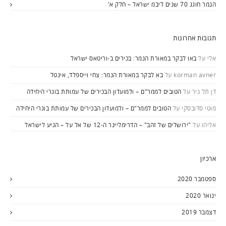
הנמר חוגג 70 שנים ליבמ ישראל – חלק א'
תגובות אחרונות
אלי
על
באו לבקר במאורת הנמר: בכירים ב-וריטאס ישראל
korman avner
על
בא לבקר במאורת הנמר: צחי וייספלד, אינטל
דן תל ניר
על
הטובים לממר"ם – ולמועדון הבכירים של עמותת בוגרי היחידה
מוטי סדובסקי
על
הטובים לממר"ם – ולמועדון הבכירים של עמותת בוגרי היחידה
אליהו
על
"ירושלים של זהב" – הדרימליינר ה-12 של אל על – הגיע לישראל
ארכיון
ספטמבר 2020
ינואר 2020
דצמבר 2019