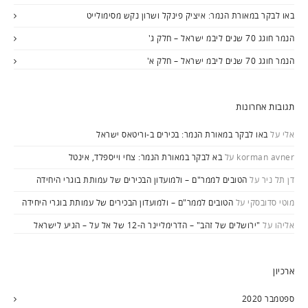
באו לבקר במאורת הנמר: איציק פינקל ושרון נקש מסימולייט
הנמר חוגג 70 שנים ליבמ ישראל – חלק ג'
הנמר חוגג 70 שנים ליבמ ישראל – חלק א'
תגובות אחרונות
אלי
על
באו לבקר במאורת הנמר: בכירים ב-וריטאס ישראל
korman avner
על
בא לבקר במאורת הנמר: צחי וייספלד, אינטל
דן תל ניר
על
הטובים לממר"ם – ולמועדון הבכירים של עמותת בוגרי היחידה
מוטי סדובסקי
על
הטובים לממר"ם – ולמועדון הבכירים של עמותת בוגרי היחידה
אליהו
על
"ירושלים של זהב" – הדרימליינר ה-12 של אל על – הגיע לישראל
ארכיון
ספטמבר 2020