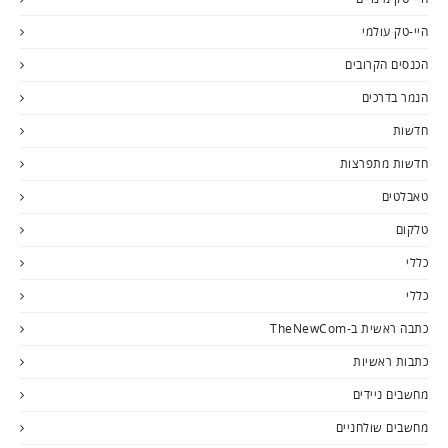
היי-טק עולמי
הכנסים הקרובים
הנמר בדרכים
חדשות
חדשות מתפרצות
טאבלטים
טלקום
כללי
כללי
כתבה ראשית ב-TheNewCom
כתבות ראשיות
מחשבים ניידים
מחשבים שולחניים