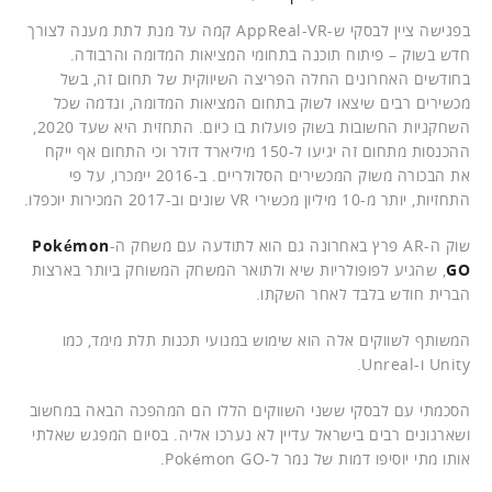
בפגישה ציין לבסקי ש-AppReal-VR קמה על מנת לתת מענה לצורך
חדש בשוק – פיתוח תוכנה בתחומי המציאות המדומה והרבודה.
בחודשים האחרונים החלה הפריצה השיווקית של תחום זה, בשל
מכשירים רבים שיצאו לשוק בתחום המציאות המדומה, ונדמה שכל
השחקניות החשובות בשוק פועלות בו כיום. התחזית היא שעד 2020,
ההכנסות מתחום זה יגיעו ל-150 מיליארד דולר וכי התחום אף ייקח
את הבכורה משוק המכשירים הסלולריים. ב-2016 יימכרו, על פי
התחזיות, יותר מ-10 מיליון מכשירי VR שונים וב-2017 המכירות יוכפלו.
שוק ה-AR פרץ באחרונה גם הוא לתודעה עם משחק ה-
Pokémon
GO
, שהגיע לפופולריות שיא ולתואר המשחק המשוחק ביותר בארצות
הברית חודש בלבד לאחר השקתו.
המשותף לשווקים אלה הוא שימוש במנועי תכנות תלת מימד, כמו
Unity ו-Unreal.
הסכמתי עם לבסקי ששני השווקים הללו הם המהפכה הבאה במחשוב
ושארגונים רבים בישראל עדיין לא נערכו אליה. בסיום המפגש שאלתי
אותו מתי יוסיפו דמות של נמר ל-Pokémon GO.