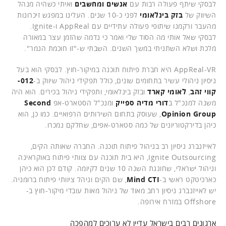
לבסקי שיתף פעולה רבות עם
אנשים ומחשבים
ואיתי כשהיה מנהל
השיווק של
בזק בינלאומי
לפני כ-10 שנים. העלינו במפגש זיכרונות
מהעבר ורקמנו שיתופי פעולה עתידיים עם AppReal ו-Ignite.
לבסקי שאל אותי מה הסוד שלי ואמר כי נדמה שהזמן עצר במאורה
מלכת ושלא השתניתי במשך השנים. השבתי ש-"זו חוכמת הנמר".
AppReal-VR היא חברת פיתוח תוכנה במיקור-חוץ. לבסקי הוא בעל
ניסיון ניהולי עשיר בתחומים שונים, כולל תפקידי ניהול שיווק ב-
012-
קווי זהב
,
לאומי קארד
ובזק בינלאומי, ותפקידי ניהול בכירים. הוא היה
משנה למנכ"ל ב
דורי מדיה ספייק
ומנכ"ל הסטארט-אפ
Second
Opinion Group
, שעוסק בתחום השירותים הרפואיים. כמו כן, הוא
כיהן בדירקטוריונים של כמה סטארט-אפים, שחלקם נמכרו.
לאייזנברג ניסיון רב בניהול פיתוח תוכנה. החברה שאותה הקים,
Ignite Outsourcing, היא בית תוכנה עם צוותי פיתוח באוקראינה
וניהול ישראלי, שחוגגת השנה 10 שנים לקיומה. קודם לכן הוא כיהן
כארכיטקט ראשי ב-
Mind CTI
, שם הקים וניהל ציוותי פיתוח ברומניה.
יש לאייזנברג ניסיון רחב מאוד של ניהול מאות עובדי מיקור-חוץ ב-
Offshore במזרח אירופה.
ארגונים רבים בישראל עדיין לא ערוכים למהפכה