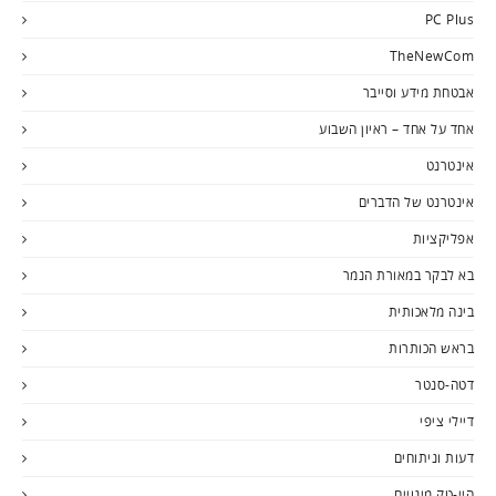
PC Plus
TheNewCom
אבטחת מידע וסייבר
אחד על אחד – ראיון השבוע
אינטרנט
אינטרנט של הדברים
אפליקציות
בא לבקר במאורת הנמר
בינה מלאכותית
בראש הכותרות
דטה-סנטר
דיילי ציפי
דעות וניתוחים
היי-טק מינויים