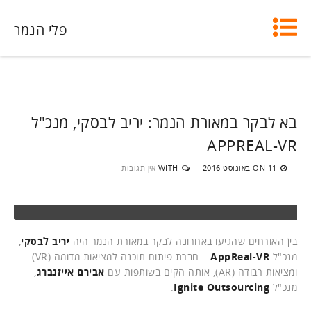
פלי הנמר
בא לבקר במאורת הנמר: יריב לבסקי, מנכ"ל
APPREAL-VR
11 באוגוסט 2016
WITH
אין תגובות
ON
בין האורחים שהגיעו באחרונה לבקר במאורת הנמר היה
יריב לבסקי
,
מנכ"ל
AppReal-VR
– חברת פיתוח תוכנה למציאות מדומה (VR)
ומציאות רבודה (AR), אותה הקים בשותפות עם
אבירם אייזנברג
,
מנכ"ל
Ignite Outsourcing
.