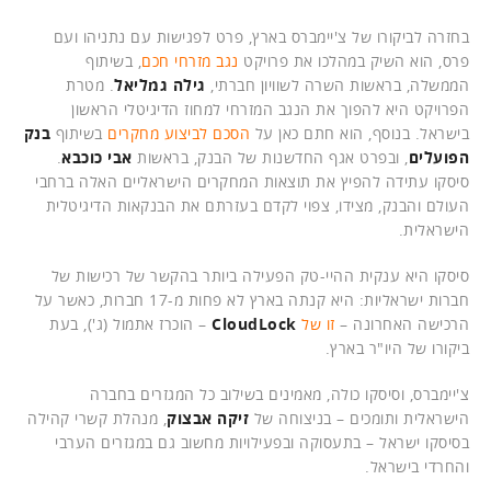
בחזרה לביקורו של צ'יימברס בארץ, פרט לפגישות עם נתניהו ועם
פרס, הוא השיק במהלכו את פרויקט
נגב מזרחי חכם
, בשיתוף
הממשלה, בראשות השרה לשוויון חברתי,
גילה גמליאל
. מטרת
הפרויקט היא להפוך את הנגב המזרחי למחוז הדיגיטלי הראשון
בישראל. בנוסף, הוא חתם כאן על
הסכם לביצוע מחקרים
בשיתוף
בנק
הפועלים
, ובפרט אגף החדשנות של הבנק, בראשות
אבי כוכבא
.
סיסקו עתידה להפיץ את תוצאות המחקרים הישראליים האלה ברחבי
העולם והבנק, מצידו, צפוי לקדם בעזרתם את הבנקאות הדיגיטלית
הישראלית.
סיסקו היא ענקית ההיי-טק הפעילה ביותר בהקשר של רכישות של
חברות ישראליות: היא קנתה בארץ לא פחות מ-17 חברות, כאשר על
הרכישה האחרונה –
זו של
CloudLock
– הוכרז אתמול (ג'), בעת
ביקורו של היו"ר בארץ.
צ'יימברס, וסיסקו כולה, מאמינים בשילוב כל המגזרים בחברה
הישראלית ותומכים – בניצוחה של
זיקה אבצוק
, מנהלת קשרי קהילה
בסיסקו ישראל – בתעסוקה ובפעילויות מחשוב גם במגזרים הערבי
והחרדי בישראל.