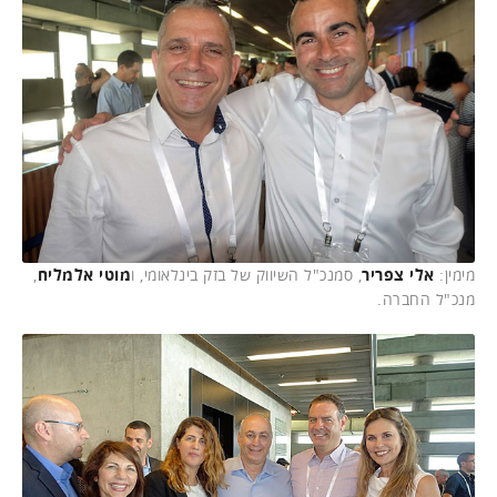
מימין:
אלי צפריר
, סמנכ"ל השיווק של בזק בינלאומי, ו
מוטי אלמליח
,
מנכ"ל החברה.