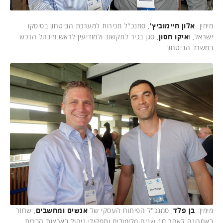
מימין:
אלון חיימוביץ'
, סמנכ"ל מכירות למערכת הביטחון בסיסקו
ישראל, ו
איקו חסון
, סגן בכיר לתקשוב ולמודיעין לראש מינהל הרכש
במשרד הביטחון.
מימין:
בן פלד
, סמנכ"ל הפיתוח העסקי של
אנשים ומחשבים
, שחזר
באחרונה לאחר 10 שנים מלימודים ותפקידי ניהול בארצות הברית