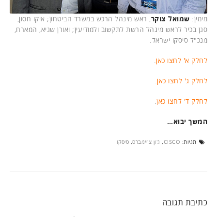
מימין:
שמואל צוקר
, ראש מינהל הרכש במשרד הביטחון; איקו חסון,
סגן בכיר לראש מינהל הרשת לתקשוב ולמודיעין; ואורן שגיא, המארח,
מנכ"ל סיסקו ישראל.
לחלק א' לחצו כאן
.
לחלק ג' לחצו כאן
.
לחלק ד' לחצו כאן
.
המשך יבוא…
תגיות:
CISCO
,
ג'ון צ'יימברס
,
סיסקו
כתיבת תגובה