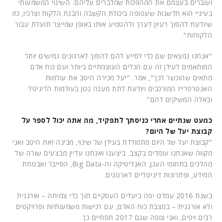
ועוברים בעצמם את המהפכות שמדברים עליהם. השינוי המשמעותי
בעיניי הוא חדשנות שעטופה ביכולת הקשבה והבנת הלקוח וצרכיו, כזו
שיודעת להפוך רעיון לערך ולהטמיע אותו באופן שמייצר תועלת עבור
הלקוחות".
"אנחנו נמצאים שם כדי לסייע להם להפוך לארגונים גמישים יותר
המותאמים לעידן זה עם הכלים העוצמתיים ביותר ועם כוח אדם
מתאים שהוכשר לכך", אמר. "יעל מכירה היטב את עולמות
האנטרפרייז המורכבים ויודעת לתת מענה נכון בעולמות הדיגיטל
ובאלה המשיקים להם".
כמעט שנתיים אחרי כניסתך לתפקיד, מה אתה יכול לספר על
קבוצת יעל של היום?
"קבוצת יעל של היום מתמודדת בעידן של שינוי, מבינה זאת היטב ואני
מקווה שאנחנו עומדים בקצב. ביצענו ואנחנו עדיין מבצעים שורה של
מהלכים בתחומי הענן, האנליטיקה וה-Big Data, הסייבר ואבטחת
המידע, ופתרונות דיגיטליים לארגונים.
בשנת 2016 עמדנו יפה ביעדים העסקיים תוך כדי צמיחה – אורגנית
ולא אורגנית – במצבת כוח האדם, עם רכישות משמעותיות ופרויקטים
רבים ויפים, ואני צופה שגם 2017 תסתיים כך.