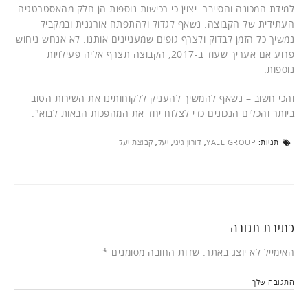
למידת המכונה והסייבר. יצוין כי רכישות נוספות הן חלק מהאסטרטגיה
העתידית של הקבוצה. נשאף לגדול ולהתפתח אורגנית ובמקביל
נמשיך כל הזמן לבדוק ולצרף גופים שמעניינים אותנו. לא אנחש ניחוש
פרוע אם אעריך שעוד ב-2017, הקבוצה תצרף אליה פעילויות
נוספות.
והכי חשוב – נשאף להמשיך להעניק ללקוחותינו את השירות הטוב
ביותר והכלים הנכונים כדי לצלוח יחד את המהפכות הבאות לבוא".
תגיות:
YAEL GROUP
,
דורון גיגי
,
יעל
,
קבוצת יעל
כתיבת תגובה
האימייל לא יוצג באתר.
שדות החובה מסומנים
*
התגובה שלך