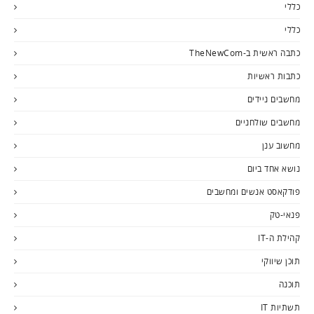
כללי
כללי
כתבה ראשית ב-TheNewCom
כתבות ראשיות
מחשבים ניידים
מחשבים שולחניים
מחשוב ענן
נושא אחד ביום
פודקאסט אנשים ומחשבים
פנאי-טק
קהילת ה-IT
תוכן שיווקי
תוכנה
תשתיות IT