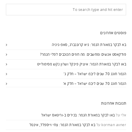
פוסטים אחרונים
בא לבקר במאורת הנמר: גיא קרוננברג, סאפ-גיגיה
פודקאסט אנשים ומחשבים: מה חוזים הכוכבים לפלי הנמר?
באו לבקר במאורת הנמר: איציק פינקל ושרון נקש מסימולייט
הנמר חוגג 70 שנים ליבמ ישראל – חלק ג'
הנמר חוגג 70 שנים ליבמ ישראל – חלק א'
תגובות אחרונות
אלי
על
באו לבקר במאורת הנמר: בכירים ב-וריטאס ישראל
korman avner
על
בא לבקר במאורת הנמר: צחי וייספלד, אינטל