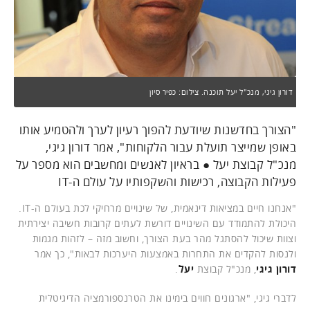
דורון גיגי, מנכ''ל יעל תוכנה. צילום: כפיר סיון
"הצורך בחדשנות שיודעת להפוך רעיון לערך ולהטמיע אותו
באופן שמייצר תועלת עבור הלקוחות", אמר דורון גיגי,
מנכ"ל קבוצת יעל ● בראיון לאנשים ומחשבים הוא מספר על
פעילות הקבוצה, רכישות והשקפותיו על עולם ה-IT
"אנחנו חיים במציאות דינאמית, של שינויים מרחיקי לכת בעולם ה-IT.
היכולת להתמודד עם השינויים דורשת לעתים קרובות חשיבה יצירתית
וצוות שיכול להסתגל מהר בעת הצורך, וחשוב מזה – לזהות מגמות
ולנסות להקדים את התחרות באמצעות היערכות לבאות", כך אמר
דורון גיגי
, מנכ"ל קבוצת
יעל
.
לדברי גיגי, "ארגונים חווים בימינו את הטרנספורמציה הדיגיטלית