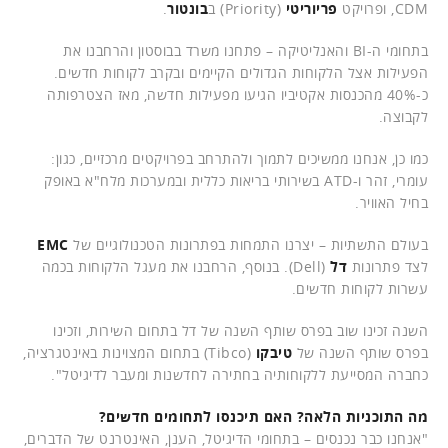
CDM, ופרויקט
פריוריטי
(Priority) ב
בונטור
.
בתחומי ה-BI והאנליטיקה – פתחנו משרד בבוסטון והרחבנו את
הפעילות אצל הלקוחות הגדולים הקיימים ובקרב לקוחות חדשים.
כ-40% מהכנסות אקטיביו הגיעו מפעילות חדשה, מאז הצטרפותה
לקבוצה.
כמו כן, אנחנו ממשיכים לתמוך ולהתרחב בפרויקטים מרכזיים, כגון:
עומרי, זהר ו-ATD בשירותי בריאות כללית ובמערכות מלח"א באופק
בחיל האוויר.
בעולם התשתיות – יצרנו התמחות בפתרונות הטכנולוגיים של
EMC
לצד פתרונות
דל
(Dell). בנוסף, הרחבנו את מעגל הלקוחות בכמה
עשרות לקוחות חדשים.
השנה זכינו שוב בפרס שותף השנה של דל בתחום השירות, וזכינו
בפרס שותף השנה של
טיבקו
(Tibco) בתחום המצוינות באינטגרציה,
כחברה המסייעת ללקוחותיה בחתירה לחדשנות ומעבר לדיגיטל".
מה התוכניות הלאה? האם תיכנסו לתחומים חדשים?
"אנחנו כבר נכנסים – בתחומי הדיגיטל, הענן, האינטרנט של הדברים,