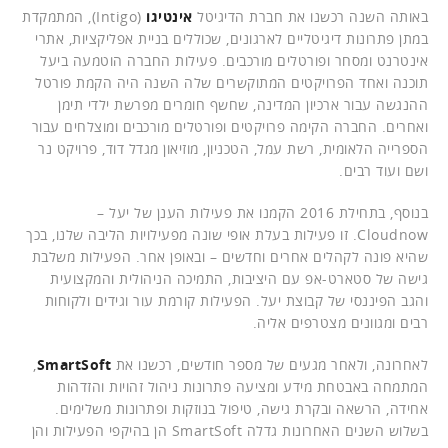
באותה השנה רכשנו את חברת הדיגיטל
אינטיגו
(Intigo), המתמקדת
במתן פתרונות דיגיטליים לארגונים, שכוללים בניית אפליקציות, אתרי
אינטרנט ומסחר ופורטלים מורכבים. פעילות החברה הוטמעה ביעל
תוכנה ואחד הפרויקטים המתוקשרים שלה השנה היה הקמת פורטל
ההנגשה עבור ארכיון המדינה, שחשף חומרים מפרשת ילדי תימן
ואחרים. החברה הקימה פרויקטים ופורטלים מורכבים ומוצלחים עבור
הספרייה הלאומית, רשת עמל, הטכניון, מוזיאון מגדל דוד, פרויקט נר
ושם ועוד רבים.
בנוסף, בתחילת 2016 הקמנו את פעילות הענן של יעל –
Cloudnow. זו פעילות בעלת אופי שונה מפעילויות הליבה שלנו, בכך
שהיא פונה לקהלים אחרים וחדשים – ובאופן אחר. הפעילות משלבת
גישה של סטארט-אפ עם היציבות, התמיכה הניהולית והמקצועית
והגב הפיננסי של קבוצת יעל. הפעילות קורמת עור וגידים ולקוחות
רבים ומגוונים מצטרפים אליה.
לאחרונה, ולאחר מגעים של מספר חודשים, רכשנו את
SmartSoft
,
המתמחה באבטחת מידע ומציעה פתרונות ניהול זהויות והזדהות
אחידה, הרשאה ובקרת גישה, טיפול בנוזקות ופתרונות משלימים.
בשלוש השנים האחרונות גדלה SmartSoft הן בהיקפי הפעילות והן