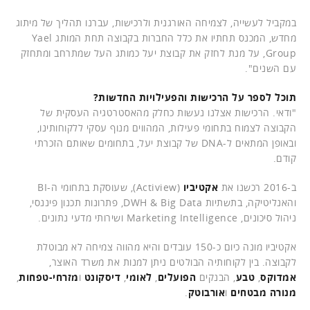
במקביל לעשייה, לצמיחה האורגנית ולרכישות, עברנו תהליך של מיתוג
מחדש, המכנס תחתיו את כלל החברות בקבוצה תחת המותג Yael
Group, על מנת לחזק את קבוצת יעל כמותג העל שמתרחב ומתחזק
עם השנים".
תוכל לספר על הרכישות והפעילויות החדשות?
"ודאי. הרכישות אצלנו נעשות כחלק מהאסטרטגיה העסקית של
הקבוצה לצמוח בתחומי פעילות, המהווים מנוף עסקי ללקוחותינו,
ובאופן המתאים ל-DNA של קבוצת יעל, בתחומים שאותם הזכרתי
קודם.
ב-2016 רכשנו את
אקטיביו
(Actiview), שעוסקת בתחומי ה-BI
והאנליטיקה, בתשתיות DWH & Big Data, פתרונות תכנון פיננסי,
ניהול סיכונים, Marketing Intelligence ושירותי מדעי נתונים.
אקטיביו מונה כיום כ-150 עובדים והיא מהווה צמיחה לא מבוטלת
לקבוצה. בין לקוחותיה הבולטים ניתן למנות את משרד האוצר,
אמדוקס
,
טבע
, הבנקים
הפועלים
,
לאומי
,
דיסקונט
ו
מזרחי-טפחות
,
מנורה מבטחים
ו
אורבוטק
.