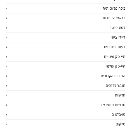
בינה מלאכותית
בראש הכותרות
דטה-סנטר
דיילי ציפי
דעות וניתוחים
היי-טק מינויים
היי-טק עולמי
הכנסים הקרובים
הנמר בדרכים
חדשות
חדשות מתפרצות
טאבלטים
טלקום