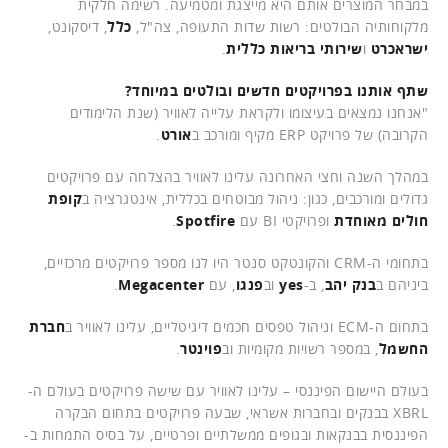
במבחר המוצרים אותם היא מייצגת ומטמיעה. רשימה חלקית
מלקוחותיה הבולטים: רשות שדות התעופה, צה"ל,
כלל
, דיסקונט,
ישראכרט
ו
שירותי בריאות כללית
.
שתף אותנו בפרויקטים חדשים ובולטים במיוחד?
"אנחנו נמצאים בעיצומו ולקראת עלייה לאוויר (שנת הלימודים
הקרובה) של פרויקט ERP מקיף ומורכב ב
אורט
.
במהלך השנה וחצי האחרונה עלינו לאוויר בהצלחה עם פרויקטים
גדולים ומורכבים, כגון: ניהול מבוטחים בכללית, אינטגרציה ב
קופת
חולים מאוחדת
ופרויקטי BI עם
Spotfire
.
בתחומי ה-CRM והקונטקט סנטר היו לנו מספר פרויקטים מרכזיים,
ביניהם ב
בנק יהב
, ב-
yes
וב
פנגו
, עם
Megacenter
.
בתחום ה-ECM וניהול טפסים חכמים דיגיטליים, עלינו לאוויר ב
חברת
החשמל
, במספר רשויות מקומיות וב
פוינטר
.
בעולם היישום הפיננסי – עלינו לאוויר עם שישה פרויקטים בעולם ה-
XBRL בבנקים ובחברות אשראי, שבעה פרויקטים בתחום הבקרה
הפיננסית בבנקאות ובגופים ממשלתיים ופרטיים, על בסיס התמחות ב-