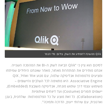
Qlik ממשיכה להפתיע את השוק. צילום: פלי הנמר
לסיכום הוא ציין כי "Qlik הביאה לשוק ה-BI את המהפכה השנייה.
אנחנו מותירים את המתחרות מאחור, מאחר שאנחנו היחידים שפיתחו
ומציעים פלטפורמת אנליטיקה שלמה, עם מנוע אחד ואחיד, QIX
Associative Engine. היא מתאימה לכל השלבים והיישומים –
משימוש עצמי דרך שימוש מונחה, אנליטיקה משובצת (Embedded),
יישומים תפורים (Costume) ועד דיווחים ושיתופיות
(Collaboration). כל זאת מוצע על כל הפלטפורמות: שולחנית, בענן
וארגונית, עם שירותי ייעוץ, הדרכה ותמיכה".