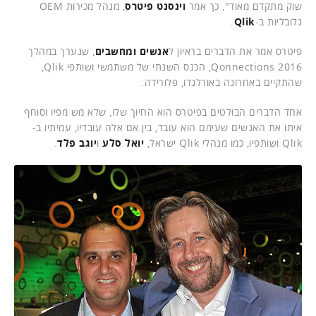
שוק מתקדם מאוד", כך אמר
וינסנט פיטרס
, מנהל מכירות OEM
גלובליות ב-
Qlik
.
פיטרס אמר את הדברים בראיון ל
אנשים ומחשבים
, שנערך במהלך
Qonnections 2016, הכנס השנתי של משתמשי ושותפי Qlik,
שהתקיים באחרונה באורלנדו, פלורידה.
אחד הדברים הבולטים בפיטרס הוא החיוך שלו, שלא מש מפיו וסוחף
איתו את האנשים שעימם הוא עובד, בין אם אלה עובדיו, עמיתיו ב-
Qlik ושותפיו, כמו מנהלי Qlik ישראל,
יואל סלע
ו
יוגב פלד
.