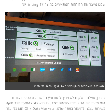
שלנו מייצר את הדו"חות המתאימים במוצר NPrinting 17.
המערכת, השירותים והאקו-סיסטם של Qlik. צילום: פלי הנמר
כמו כן, אצלנו, הלקוח לא צריך להתרוצץ בין ארבעה ספקים שונים.
הוא מקבל את הכול באקו-סיסטם שלנו, בו הוא יכול להפעיל אנליטיקה
בשירות עצמי ולהיעזר באתר שלנו. Qlik DataMarkets הוא כלי עזר