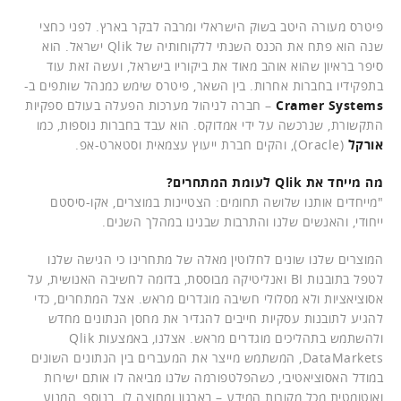
פיטרס מעורה היטב בשוק הישראלי ומרבה לבקר בארץ. לפני כחצי
שנה הוא פתח את הכנס השנתי ללקוחותיה של Qlik ישראל. הוא
סיפר בראיון שהוא אוהב מאוד את ביקוריו בישראל, ועשה זאת עוד
בתפקידיו בחברות אחרות. בין השאר, פיטרס שימש כמנהל שותפים ב-
Cramer Systems
– חברה לניהול מערכות הפעלה בעולם ספקיות
התקשורת, שנרכשה על ידי אמדוקס. הוא עבד בחברות נוספות, כמו
אורקל
(Oracle), והקים חברת ייעוץ עצמאית וסטארט-אפ.
מה מייחד את Qlik לעומת המתחרים?
"מייחדים אותנו שלושה תחומים: הצטיינות במוצרים, אקו-סיסטם
ייחודי, והאנשים שלנו והתרבות שבנינו במהלך השנים.
המוצרים שלנו שונים לחלוטין מאלה של מתחרינו כי הגישה שלנו
לטפל בתובנות BI ואנליטיקה מבוססת, בדומה לחשיבה האנושית, על
אסוציאציות ולא מסלולי חשיבה מוגדרים מראש. אצל המתחרים, כדי
להגיע לתובנות עסקיות חייבים להגדיר את מחסן הנתונים מחדש
ולהשתמש בתהליכים מוגדרים מראש. אצלנו, באמצעות Qlik
DataMarkets, המשתמש מייצר את המעברים בין הנתונים השונים
במודל האסוציאטיבי, כשהפלטפורמה שלנו מביאה לו אותם ישירות
ואוטומטית מכל מקורות המידע – בארגון ומחוצה לו. בנוסף, המנוע