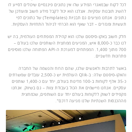
לכל לקוח שבמאגרי המידע שלו אין נתונים פיננסיים שיכולים לסייע לו
להשיג תובנות עסקיות. אצלנו הוא יכול לקבל מידע חשוב ומעודכן של
נתונים. אנחנו מציעים גם תבניות (Templates) של נתונים לפי
תעשיות ומגזרים – דבר שאף הוא הכרחי לניהול התחזיות העסקיות.
חלק חשוב באקו-סיסטם שלנו הוא קהילת המפתחים העולמית, בה יש
לנו כבר כ-8,000 איש, המגיעים ממחצית השותפים שלנו בעולם –
700 מתוך 1,400. המפתחים למערכת ה-API הפתוחה שלנו מוסיפים
פתרונות חדשניים.
באשר לתרבות ולאנשים שלנו, שהם הרוח והנשמה של החברה
והאקו-סיסטם שלה: ב-Qlik העולמית יש כ-2,500 עובדים שמשרתים
כ-35 אלף לקוחות ב-100 מדינות בעולם, יחד עם כ-1,400 שותפים
עסקיים. אנחנו מיישמים את הכול בעבודת צוות – גם בשיווק. אנחנו
מקפידים לשווק ללקוחות בעולם יחד עם השותפים, שכמחצית
מההכנסות השנתיות שלנו מגיעה דרכם".