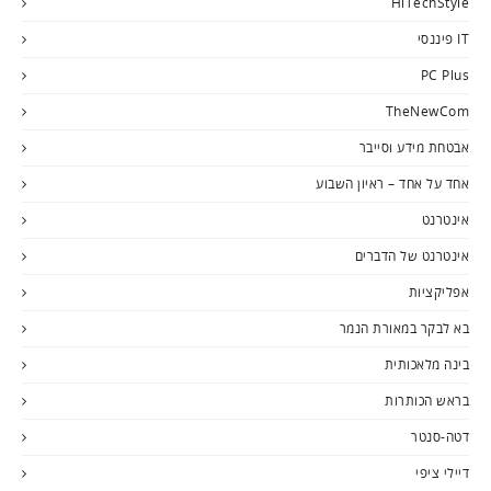
HiTechStyle
IT פיננסי
PC Plus
TheNewCom
אבטחת מידע וסייבר
אחד על אחד – ראיון השבוע
אינטרנט
אינטרנט של הדברים
אפליקציות
בא לבקר במאורת הנמר
בינה מלאכותית
בראש הכותרות
דטה-סנטר
דיילי ציפי