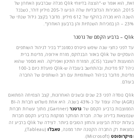
זאת, הוא אומר ש-"הצצה בדיווחי Qlik מגלה שברבעון האחרון של
2015, המכירות הגלובליות שלה הגיעו ל-205 מיליון דולר, כשבכל
השנה היא מכרה בהיקף של 612 מיליון. מדובר בקצב גידול שנתי של
23% – הן במכירות השנתיות והן ברבעון האחרון".
Qlik – ברביע הקסם של גרטנר
עד לפני כחצי שנה שימש פיטרס כסמנכ"ל בכיר לניהול השותפים
העסקיים של Qlik באזור הבנלוקס, מזרח אירופה, מדינות ברית
המועצות לשעבר (CIS), המזרח התיכון ואפריקה. הוא מספר שהוא
ניהל 97 מדינות, ובהתחשב בעובדה ש-Qlik פועלת כיום ב-100
מדינות, מדובר בניהול השותפויות עם רוב השותפים של החברה
בעולם.
Qlik נוסדה לפני 23 שנים ובשנים האחרונות, קצב הצמיחה המתואם
(AGR) שלה עומד על כ-43% בשנה. היא אחת משלוש חברות ה-BI
הממוצבות ברביע הקסם של
גרטנר
(Gartner), מתוך עשרות חברות
שנמצאות בדירוג שלה. חברת המחקר ממקמת ברביע הקסם חברות
בעלות יכולת הביצוע והחזון הטובים ביותר. לצידה של Qlik ברביע זה
נמצאות רק החברה הקטנה יותר ממנה,
טאבלו
(Tableau),
ו
מיקרוסופט
(Microsoft).