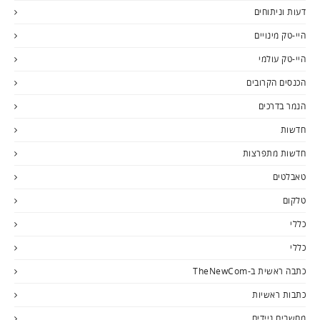
דעות וניתוחים
היי-טק מינויים
היי-טק עולמי
הכנסים הקרובים
הנמר בדרכים
חדשות
חדשות מתפרצות
טאבלטים
טלקום
כללי
כללי
כתבה ראשית ב-TheNewCom
כתבות ראשיות
מחשבים ניידים