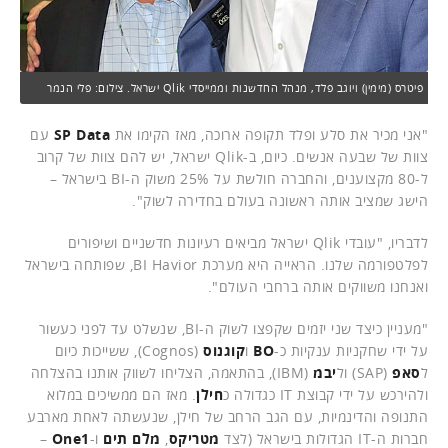
פיטרס (מימין) ויוגב פלד, מנהל החדשנות וממייסדי Qlik ישראל. צילום: פלי הנמר
"אני מכיר את סלע ופלד תקופה ארוכה, מאז הקימו את
SP Data
עם
צוות של שבעה אנשים. כיום, ב-Qlik ישראל, יש להם צוות של קרוב
ל-80 מקצוענים, והחברה חולשת על 25% משוק ה-BI בישראל –
הישג שמציב אותה ראשונה בעולם בחדירה לשוק".
לדבריו, "עובדי Qlik ישראל מביאים רעיונות חדשניים ושיפורים
לפלטפורמה שלנו. הראייה היא מערכת BI Havior, שפותחה בישראל
ואנחנו משווקים אותה ברחבי העולם".
"מעניין כיצד שני יזמים שקפצו לשוק ה-BI, שנשלט עד לפני כעשור
על ידי שחקניות ענקיות כ-
BO
ו
קוגנוס
(Cognos), ששייכות כיום
ל
סאפ
(SAP) ול
יבמ
(IBM), בהתאמה, הצליחו לשווק אותנו בהצלחה
ולהירכש על ידי קבוצת IT כגדולה כ
חילן
. מאז הם ממשיכים במלוא
התנופה והדינמיות, עם הגב הרחב של חילן, שנעשתה לאחת מארבע
חברות ה-IT הגדולות בישראל (לצד
מטריקס
,
מלם תים
ו-
One1
–