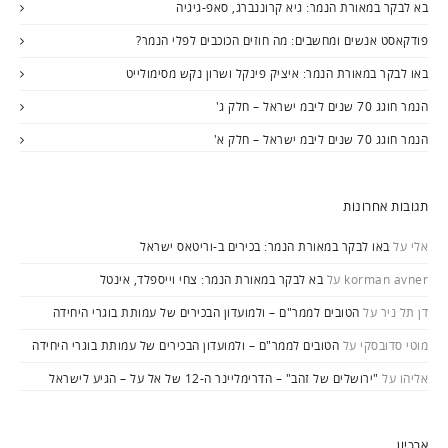
בא לבקר במאורת הנמר: גיא קרוננברג, סאפ-גיגיה
פודקאסט אנשים ומחשבים: מה חוזים הכוכבים לפלי הנמר?
באו לבקר במאורת הנמר: איציק פינקל ושרון נקש מסימולייט
הנמר חוגג 70 שנים ליבמ ישראל – חלק ג'
הנמר חוגג 70 שנים ליבמ ישראל – חלק א'
תגובות אחרונות
אלי
על
באו לבקר במאורת הנמר: בכירים ב-וריטאס ישראל
korman avner
על
בא לבקר במאורת הנמר: צחי וייספלד, אינטל
דן תל ניר
על
הטובים לממר"ם – ולמועדון הבכירים של עמותת בוגרי היחידה
מוטי סדובסקי
על
הטובים לממר"ם – ולמועדון הבכירים של עמותת בוגרי היחידה
אליהו
על
"ירושלים של זהב" – הדרימליינר ה-12 של אל על – הגיע לישראל
ארכיון