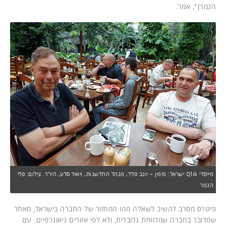
הנמר)", אמר.
מייסדי Qlik ישראל: מימין – יוגב פלד, מנהל החדשנות, ויואל סלע, היו"ר. צילום: פלי
הנמר
פיטרס מסרב להשיב לשאלה מהו המחזור של החברה בישראל, מאחר
שמדובר בחברה שמדווחת גלובלית, ולא לפי אזורים גיאוגרפיים. עם