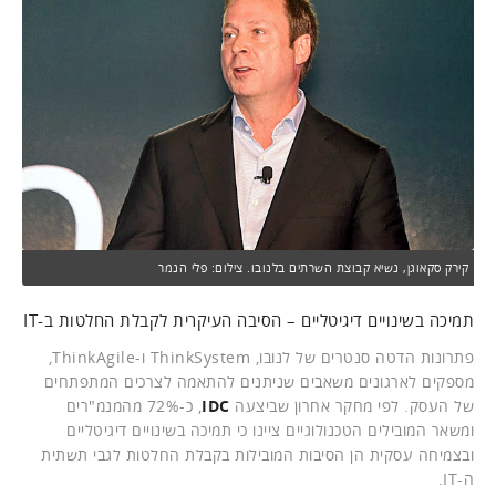
קירק סקאוגן, נשיא קבוצת השרתים בלנובו. צילום: פלי הנמר
תמיכה בשינויים דיגיטליים – הסיבה העיקרית לקבלת החלטות ב-IT
פתרונות הדטה סנטרים של לנובו, ThinkSystem ו-ThinkAgile,
מספקים לארגונים משאבים שניתנים להתאמה לצרכים המתפתחים
של העסק. לפי מחקר אחרון שביצעה
IDC
, כ-72% מהמנמ"רים
ומשאר המובילים הטכנולוגיים ציינו כי תמיכה בשינויים דיגיטליים
ובצמיחה עסקית הן הסיבות המובילות בקבלת החלטות לגבי תשתית
ה-IT.