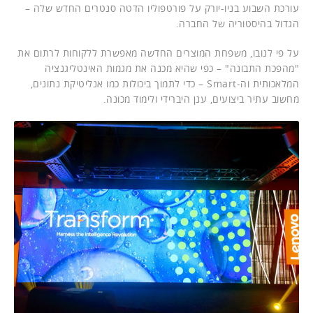
עורכת השבוע בניו-יורק על פורטפוליו הדטה סנטרים החדש שלה –
הגדול בהיסטוריה של החברה.
על פי לנובו, משפחת המוצרים החדשה מאפשרת ללקוחות לרתום את
"מהפכת התבונה" – כפי שהיא מכנה את מגמות האינטליגנציה
המלאכותית וה-Smart – כדי לתמוך ביכולות כמו אנליטיקת נתונים,
מחשוב עתיר ביצועים, ענן היברידי ולימוד מכונה.