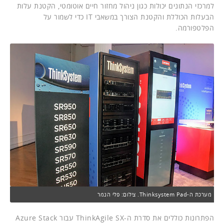
למרכזי הנתונים יכולות כגון ניהול מחזור חיים אוטומטי, הקטנת עלות
הבעלות הכוללת והקטנת הצורך במשאבי IT כדי לשמור על
הפלטפורמה.
מערכת ה-Thinksystem Pad. צילום: פלי הנמר
הפתרונות כוללים את סדרת ה-ThinkAgile SX עבור Azure Stack