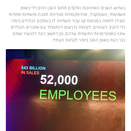
בשלוש השנים האחרונות התקדם תחום הענן ההיברידי באופן
משמעותי, כשבמקביל, ארכיטקטורות מוגדרות תוכנה ותשתיות אחודות
הובילו לתזוזה בסטטוס קוו עבור תשתיות IT בעסקים הגדולים ביותר.
כדי להגיב לשינויים, לקוחות נדרשים להתמודד עם אתגרים הכוללים
שינוי באסטרטגיות התשתית שלהם, וכן לחשוב כיצד להכשיר אותם
כבר כעת באופן הטוב ביותר לקראת העתיד.