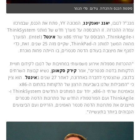
סיסמת הכנס וההכרזה. צילום: פלי הנמר
מנכ"ל לנובו,
יאנג יואנקינג
, המכונה YY, פתח את הכנס, שבמרכזו
עמדה ההכרזה. זו התבססה על מערך חדש של מותגי ThinkSystem
ו-ThinkAgile, המבוסס על שרתי x86 של
אינטל
(Intel). המערך
מהווה המשך למותג ה-ThinkPad, שקיים מזה 25 שנים. זאת, כדי
למנף את מיצובה בעולם הדטה סנטרים, בו הייתה פחות מוכרת.
"ההכרזות מסמלות אירוע משמעותי במחויבות של לנובו לקידום חוויית
הלקוחות בדטה סנטרים", אמר
קירק סקאוגן
, נשיא קבוצת השרתים
בלנובו, שהצטרף לחברה באחרונה, לאחר 27 שנים ב
אינטל
. הוא ציין
כי "המובילות שלנו בשביעות הרצון של הלקוחות בתחום ה-x86
ובאמינות שרתי ה-x86, יחד עם המותגים החדשים ThinkSystem ו-
ThinkAgile ועם הפורטפוליו החדש של פתרונות הדטה סנטרים
מייצגים את פתרונות הדטה סנטר האמינים, הזריזים ועם הביצועים
הגבוהים ביותר בתעשייה".