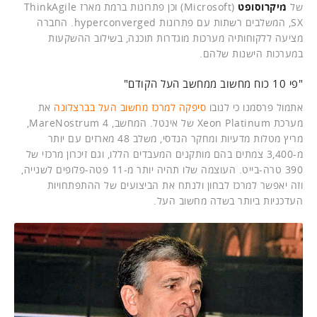
של
מיקרוסופט
(Microsoft) וכן פתרונות ברמת מארז ThinkAgile
SX, המשלבים רשתות עם פתרונות hyperconverged. החברה
מציעה ללקוחותיה מערכות מוגדרות תוכנה, בשילוב ההשקעות
במערכות הישנות שלהם.
"פי 10 כוח מחשוב ממחשב העל הקודם"
אתמול פרסמנו כי לנובו
סיפקה למרכז מחשוב העל בברצלונה
את
מערכת Xeon Platinum של אינטל. המחשב, MareNostrum 4,
מריץ מטלות מדעיות ומחקר הנדסי, משלב 48 מארזים עם יותר
מ-3,400 צמתים בהם מותקנים המעבדים הללו, וגם זיכרון מרכזי של
390 טרה-בייט. העוצמה שלו תהיה יותר מ-11 פטה-פלופים לשנייה,
וזה יאפשר למרכז לבחון ולנתח את הביצועים של ההתפתחויות
העדכניות ביותר בשדה מחשוב העל.