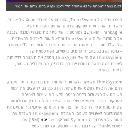
לנובו צמחה למכירות של 43 מיליארד דולר ול-52 אלף עובדים. צילום: פלי הנמר
הפורטפוליו של ThinkSystem, המבוסס על מעבדי Xeon של אינטל,
הוא מותג אחוד ויחיד שמקיף שרתים, אחסון ומערכות רשת.
ThinkAgile הוא השם לפורטפוליו של פתרונות מוגדרי תוכנה שנבנה
על היסודות של ה-ThinkSystem ומתאים אותו לצרכים המשתנים
של ה-IT, תוך כדי הפחתת המורכבות והעלויות הנוצרות ב-IT המסורתי
– נמסר מלנובו. בחברה טוענים כי שילוב הפורטפוליו של
ThinkSystem עם זה של ThinkAgile מספק את העוצמה ללקוחות
ליצירת דטה סנטרים מודרניים. כך, לדבריה, הם מקבלים פשטות,
זריזות וגמישות.
ThinkSystem מאפשר ללקוחות להתמודד עם מורכבות היתר ומעניק
להם את היכולת לפשט את תשתית ה-IT, כמו גם להעצים את רמות
השירות של הפעולות בדטה סנטר, הקשורות ישירות לצמיחה
העסקית. בלנובו מאמינים שלקוחות לא צריכים לבחור בין טכנולוגיות
שונות, מתוך פחד להינעל על יצרן אחד או מתוך אי יכולת להתאים את
הטכנולוגיה לשינויים בעומסי העבודה. ThinkSystem משלבת את
הטוב של מערכות ה-Systemx הוותיקות של
יבמ
(IBM) עם
ThinkServer של לנובו לפתרון שנשען על שרתי x86.