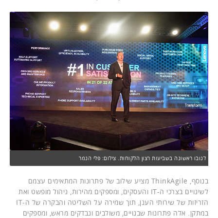
לנובו ראשונה בשביעות רצון הלקוחות. צילום: פלי הנמר
בנוסף, ThinkAgile מציע שילוב של פתרונות המתאימים עצמם
לשינויים בצרכי ה-IT והעסקים, ומספקים מהירות, ניהול מופשט ואת
הזריזות של שירותי הענן, תוך שמירה על השליטה והבקרה של ה-IT
במתקן. אלה פתרונות שבנויים, משולבים ונבדקים מראש, ומספקים