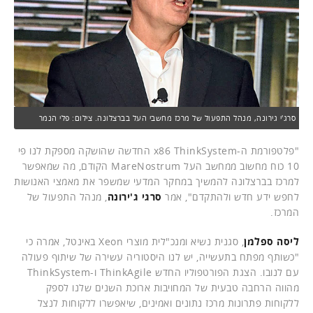
סרג'י גירונה, מנהל התפעול של מרכז מחשבי העל בברצלונה. צילום: פלי הנמר
"פלטפורמת ה-x86 ThinkSystem החדשה שהושקה מספקת לנו פי
10 כוח מחשוב ממחשב העל MareNostrum הקודם, מה שמאפשר
למרכז בברצלונה להמשיך במחקר המדעי שמשפר את מאמצי האנושות
לחפש ידע חדש ולהתקדם", אמר
סרגי ג'ירונה
, מנהל התפעול של
המרכז.
ליסה ספלמן
, סגנית נשיא ומנכ"לית מוצרי Xeon באינטל, אמרה כי
"כשותף מפתח בתעשייה, יש לנו היסטוריה עשירה של שיתוף פעולה
עם לנובו. הצגת הפורטפוליו החדש ThinkAgile ו-ThinkSystem
מהווה הרחבה טבעית של המחויבות ארוכת השנים שלנו לספק
ללקוחות פתרונות מרכז נתונים ואמינים, שיאפשרו ללקוחות לנצל