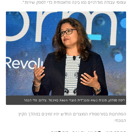
עומסי עבודה מודרניים כמו בינה מלאכותית כדי לספק שירות".
ליסה ספלמן, סגנית נשיא ומנכ"לית מוצרי Xeon באינטל. צילום: פלי הנמר
הפתרונות בפורטפוליו המוצרים החדש יהיו זמינים במהלך הקיץ
הנוכחי.