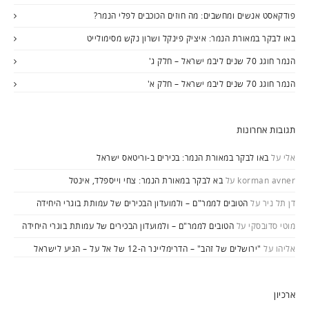
פודקאסט אנשים ומחשבים: מה חוזים הכוכבים לפלי הנמר?
באו לבקר במאורת הנמר: איציק פינקל ושרון נקש מסימולייט
הנמר חוגג 70 שנים ליבמ ישראל – חלק ג'
הנמר חוגג 70 שנים ליבמ ישראל – חלק א'
תגובות אחרונות
אלי
על
באו לבקר במאורת הנמר: בכירים ב-וריטאס ישראל
korman avner
על
בא לבקר במאורת הנמר: צחי וייספלד, אינטל
דן תל ניר
על
הטובים לממר"ם – ולמועדון הבכירים של עמותת בוגרי היחידה
מוטי סדובסקי
על
הטובים לממר"ם – ולמועדון הבכירים של עמותת בוגרי היחידה
אליהו
על
"ירושלים של זהב" – הדרימליינר ה-12 של אל על – הגיע לישראל
ארכיון