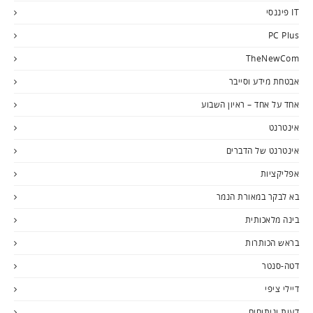
IT פיננסי
PC Plus
TheNewCom
אבטחת מידע וסייבר
אחד על אחד – ראיון השבוע
אינטרנט
אינטרנט של הדברים
אפליקציות
בא לבקר במאורת הנמר
בינה מלאכותית
בראש הכותרות
דטה-סנטר
דיילי ציפי
דעות וניתוחים