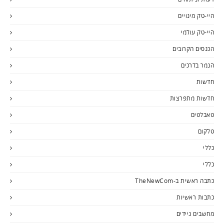
היי-טק מינויים
היי-טק עולמי
הכנסים הקרובים
הנמר בדרכים
חדשות
חדשות מתפרצות
טאבלטים
טלקום
כללי
כללי
כתבה ראשית ב-TheNewCom
כתבות ראשיות
מחשבים ניידים