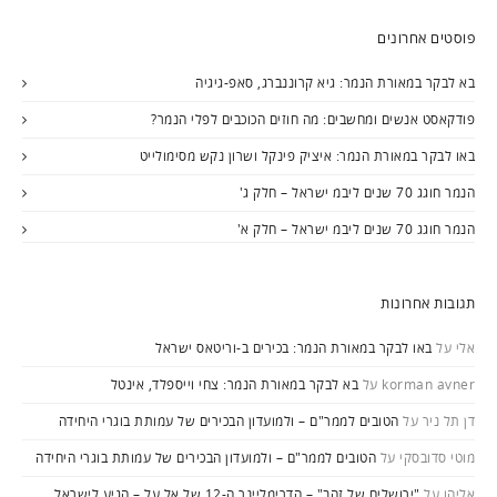
פוסטים אחרונים
בא לבקר במאורת הנמר: גיא קרוננברג, סאפ-גיגיה
פודקאסט אנשים ומחשבים: מה חוזים הכוכבים לפלי הנמר?
באו לבקר במאורת הנמר: איציק פינקל ושרון נקש מסימולייט
הנמר חוגג 70 שנים ליבמ ישראל – חלק ג'
הנמר חוגג 70 שנים ליבמ ישראל – חלק א'
תגובות אחרונות
אלי
על
באו לבקר במאורת הנמר: בכירים ב-וריטאס ישראל
korman avner
על
בא לבקר במאורת הנמר: צחי וייספלד, אינטל
דן תל ניר
על
הטובים לממר"ם – ולמועדון הבכירים של עמותת בוגרי היחידה
מוטי סדובסקי
על
הטובים לממר"ם – ולמועדון הבכירים של עמותת בוגרי היחידה
אליהו
על
"ירושלים של זהב" – הדרימליינר ה-12 של אל על – הגיע לישראל