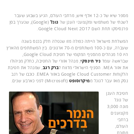
מספר שיא של כ-12 אלף איש, מרחבי העולם, הגיע בשבוע שעבר
לשנתי של משתמשי ומקצועני הענן של
גוגל
(Google), שנערך בסן
פרנסיסקו תחת השם Google Cloud Next 2O17.
המשלחת מישראל הייתה כפולה מזו שנטלה חלק בכנס בשנה
שעברה, עם כ-100 משתתפים מ-70 ארגונים. בין המשתתפים מהארץ
היו 10 מנהלים מהסניף המקומי של חטיבת Google Cloud,
שבראשה עומד
ניר חינסקי
, מנהל אזורי של החטיבה, כחלק מניהולו
את אזור MEA. הסניף הישראלי מדווח ל
ברק רגב
, שמנהל את חטיבת
הלקוחות Google Cloud Customer באזור EMEA. כוכבו של רגב
נסק מאז עבר לגוגל מ
מיקרוסופט
(Microsoft) לפני כארבע שנים.
חטיבת הענן
של גוגל
מונה 3,000
מקצוענים
ברחבי
העולם,
מתוכם