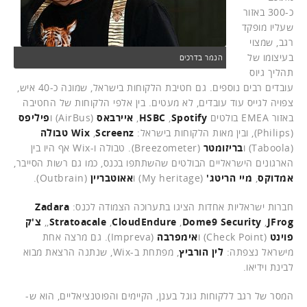
כ-300 באזור
שעליו מופקד
רגב, שמצוי
בעיצומו של
הנמר בדרכים
תהליך גיוס
עובדים רבים נוספים. גם חטיבת הלקוחות בישראל, שמונה כ-40 איש,
צפויה לגייס עוד עובדים, לא מעטים. בין אלפי הלקוחות של החטיבה
באזור EMEA בולטים
Spotify
,
HSBC
,
איירבאס
(AirBus) ו
פיליפס
(Philips), ובין מאות הלקוחות בישראל:
Screenz
,
Wix
טבולה
(Taboola) ו
בריזומטר
(Breezometer). טבולה ו-Wix אף היו בין
הארגונים הישראליים הבולטים שהשתתפו בכנס, כמו גם רשות הסייבר,
אמדוקס
,
מיי הריטג'
(My heritage) ו
אאוטבריין
(Outbrain).
חברות ישראליות אחדות הציגו בתערוכה הצמודה לכנס:
Zadara
JFrog
,
Dome9 Security
,
CloudEndure
,
Stratoacale
,
,
צ'ק
פוינט
(Check Point) ו
אימפרבה
(Impreva). גם מרצה אחת
מישראל נצפתה:
לין הורביץ
, מפתחת ב-Wix, שנתנה הרצאת מבוא
לבינת וידיאו.
המסר של רגב ללקוחות גוגל בענן, הקיימים והפוטנציאליים, הוא ש-