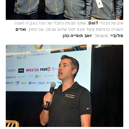
ארבעת מנהלי
DoIT
, שותף מצטיין גלובלי של גוגל בענן זו השנה
השנייה ברציפות (ועוד פעם לפני שלוש שנים). שני מימין:
ואדים
סולוביי
, ומשמאל:
יואב תוסייה-כהן
.