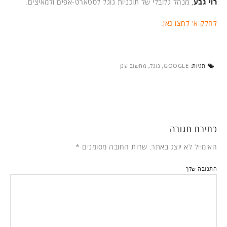
רוי גבע
, מנהל גלובלי של תוכניות גוגל לסטארט-אפים ולמאיצים.
לחלק א' לחצו כאן
.
תגיות:
GOOGLE
,
גוגל
,
מחשוב ענן
כתיבת תגובה
האימייל לא יוצג באתר.
שדות החובה מסומנים
*
התגובה שלך