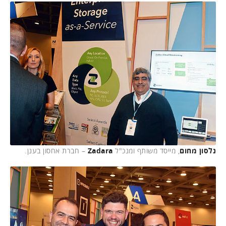
נלסון מחום
, מייסד משותף ומנכ"ל
Zadara
– חברת אחסון בענן.