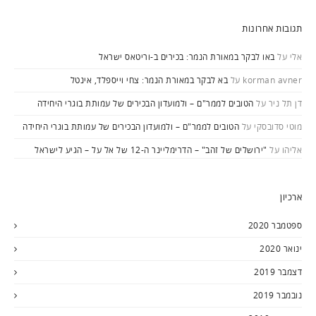
תגובות אחרונות
אלי
על
באו לבקר במאורת הנמר: בכירים ב-וריטאס ישראל
korman avner
על
בא לבקר במאורת הנמר: צחי וייספלד, אינטל
דן תל ניר
על
הטובים לממר"ם – ולמועדון הבכירים של עמותת בוגרי היחידה
מוטי סדובסקי
על
הטובים לממר"ם – ולמועדון הבכירים של עמותת בוגרי היחידה
אליהו
על
"ירושלים של זהב" – הדרימליינר ה-12 של אל על – הגיע לישראל
ארכיון
ספטמבר 2020
ינואר 2020
דצמבר 2019
נובמבר 2019