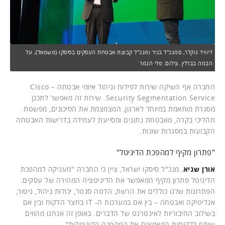
דיוויד גוקלר, סמנכ"ל בכיר ומנכ"ל קבוצת אבטחת העסקים בסיסקו (משמאל), על
הבמה בברלין. צילום: פלי הנמר
החברה אף השיקה שירות לפילוח וניהול איומי אבטחה – Cisco
Security Segmentation Service. שירות זה מאפשר לתכנן
מסגרת מותאמת במיוחד לארגון, המצמצמת את הסיכונים, מפשטת
תהליכי בקרה, מאבטחת נתונים ומסייעת לעמידה בדרישות האבטחה
הקבועות במסגרות שונות.
"פתרון מקיף למהפכת הדיגיטל"
אורן שגיא
, מנכ"ל סיסקו ישראל, ציין כי החברה "מעניקה למהפכת
הדיגיטל פתרון מקיף המאפשר את הדיגיטציה המהירה של עסקים.
הפתרונות שלנו כוללים את הרשת, הדטה סנטר, יכולות ניהול, ניטור,
אנליטיקה ואבטחה – בין אם במערכות ה- IT בחצר הלקוח ובין אם
בשילוב החיבוריות לאינטרנט של הדברים. באופן זה אנחנו מהווים
שותף ללקוחות המאמצים את המהפכה הדיגיטלית".