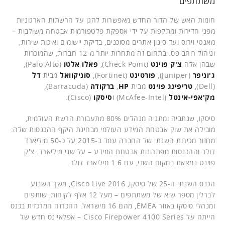
משתתפים
חומות האש של הדור החדש מאפשרות להגן על הרשתות הארגוניות
מפני חדירות ומתקפות על ידי אספקת פלטפורמות אבטחה משולבות –
מאנטי וירוס ועד סינון אתרים מסוכנים, בדיקת יישומים ואיכות שירות,
וניהול רוחב פס. בתחום זה מתחרות יותר מ-12 חברות, שהמוכרות
שבהן אלה
צ'ק פוינט
(Check Point),
פאלו אלטו
(Palo Alto),
ג'וניפר
(Juniper),
פורטינט
(Fortinet),
סוניקוואל
מבית
דל
(Dell),
טריפינג פוינט
מבית
HP
,
ברקודה
(Barracuda),
מק'אפי-אינטל
(McAfee-Intel) ו
סיסקו
(Cisco).
סיסקו, שנתביה ומתגיה מנהלים 80% מתעבורת הרשת העולמית,
מובילה את שוק אבטחת המידע העולמי מבחינת היקף ההכנסות שלה:
מחזור מכירות השנתי של החברה עמד ב-2015 על כ-50 מיליארד
דולר וההכנסות מפתרונות אבטחת המידע – על שני מיליארד. צ'ק
פוינט נמצאת במקום השני, עם 1.6 מיליארד דולר.
הכנס השנתי ה-25 של סיסקו, Cisco Live 2016, משך השבוע
לברלין מספר שיא של משתתפים – מעל 12 אלף לקוחות, שותפים
ומנהלי סיסקו באזור EMEA, מהם 16 מישראל. ההכרזה המרכזית בכנס
הייתה על Cisco Firepower 4100 Series – אפלאיינס חדש של