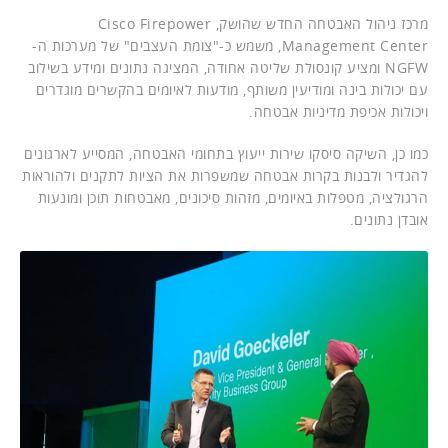
מרכז ניהול האבטחה החדש שהושק, Cisco Firepower
Management Center, משמש כ-"צומת העצבים" של מערכות ה-
NGFW ומציע קונסולת שליטה אחודה, המציגה נתונים ומידע בשילוב
עם יכולות בינה ומודיעין משותף, מודעות לאיומים בהקשרים מוגדרים
ויכולות אכיפת מדיניות אבטחה.
כמו כן, השיקה סיסקו שירות ייעוץ בתחומי האבטחה, המסייע לארגונים
להגדיר ולבנות בקרות אבטחה שמשפרות את הציות לתקנים ולהוראות
הרגולציה, מטפלות באיומים, מזהות סיכונים, מאבטחות תוכן ומונעות
אובדן נתונים.