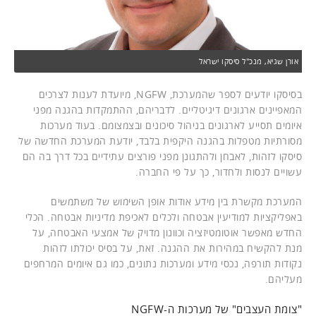
אורן שגיא, מנכ"ל סיסקו ישראל
בסיסקו יודעים לספר שהמערכת, NGFW, מיועדת לענות לצרכים
המאפיינים ארגונים דיגיטליים. לדבריהם, ההתמקדות בהגנה מפני
איומים תסייע לארגונים בניהול סיכונים ובצמצומם. בעוד מערכות
מסורתיות מטפלות בהגנה היקפית בלבד, יודעת המערכת החדשה של
סיסקו לזהות, לאבחן ולהתגונן מפני פורצים עתידיים בכל דרך בה הם
עשויים לנסות ולחדור, כך על פי החברה.
המערכת מקשרת בין מידע אודות אופן השימוש של משתמשים
באפליקציות למודיעין אבטחה ולכלים לאכיפת מדיניות אבטחה. הכלי
החדש מאפשר אוטומטיזציה וכוונון מדויק של אמצעי האבטחה, על
מנת להקשיח במהירות את ההגנה. זאת, על בסיס יכולתו לזהות
נקודות תורפה, נכסי מידע ומערכות נתונים, כמו גם איומים המרחפים
מעליהם.
"צומת העצבים" של מערכות ה-NGFW