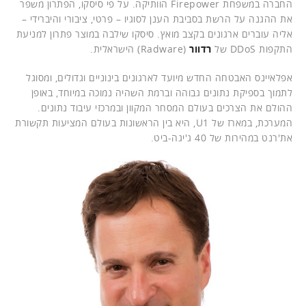
החברה במשפחת Firepower הוותיקה. על פי סיסקו, הפתרון משפר
את ההגנה על הרשת בסביבת הענן לסוגיו – פרטי, ציבורי והיברידי –
אליה עוברים ארגונים בקצב מואץ. סיסקו שילבה במוצר פתרון למניעת
התקפות DDoS של
רדוור
(Radware) הישראלית.
אפלאיינס האבטחה החדש מיועד לארגונים בינוניים וגדולים, ומסוגל
לתמוך בספיקת נתונים גבוהה וברמת השהיה נמוכה במיוחד, באופן
ההולם את הצרכים בעולם המסחר המקוון ובמרכזי עיבוד נתונים.
המערכת, במארז של U1, היא בין הראשונות בעולם המציעות תקשורת
את'רנט במהירות של 40 ג'יגה-ביט.