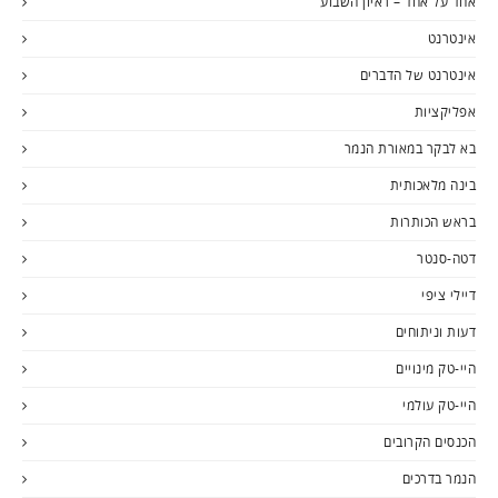
אחד על אחד – ראיון השבוע
אינטרנט
אינטרנט של הדברים
אפליקציות
בא לבקר במאורת הנמר
בינה מלאכותית
בראש הכותרות
דטה-סנטר
דיילי ציפי
דעות וניתוחים
היי-טק מינויים
היי-טק עולמי
הכנסים הקרובים
הנמר בדרכים