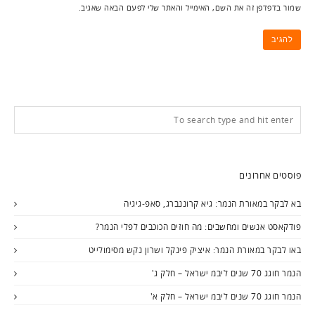
שמור בדפדפן זה את השם, האימייל והאתר שלי לפעם הבאה שאגיב.
פוסטים אחרונים
בא לבקר במאורת הנמר: גיא קרוננברג, סאפ-גיגיה
פודקאסט אנשים ומחשבים: מה חוזים הכוכבים לפלי הנמר?
באו לבקר במאורת הנמר: איציק פינקל ושרון נקש מסימולייט
הנמר חוגג 70 שנים ליבמ ישראל – חלק ג'
הנמר חוגג 70 שנים ליבמ ישראל – חלק א'