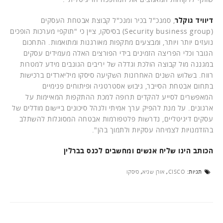
דיוויד גוקלר
, סמנכ"ל בכיר ומנכ"ל קבוצת אבטחת העסקים
(Security business group) בסיסקו, ציין כי "תוקפי מערכות הופכים
נועזים יותר ויותר, ומבצעים מתקפות מאורגנות ומתואמות. התחכום
הגובר וכלי הפריצה הזמינים בידי הפורצים האלה מעמידים עסקים
במגננה מול קבוצה הולכת וגדלה של יריבים הגונבים מידע למטרות
רווח. בשלוש השנים האחרונות השקיעה סיסקו מיליארדים ברכישות
בתחום אבטחת הסייבר, גיבוש אסטרטגיה ופיתוחים פנימיים
המאפשרים לסייע להקדים תרופה למכת ההתקפות המאיימות על
ארגונים. על מנת להפיק ערך אמיתי ולנהל סיכונים ביישום מודלים של
עסקים דיגיטליים, נדרשות פלטפורמות אבטחה המסוגלות להשתלב
בהזדמנויות לצמיחה עסקיות ולתמוך בהן".
הכותב הינו שליח אנשים ומחשבים לכנס בברלין
תגיות:
CISCO
,
אורן שגיא
,
סיסקו