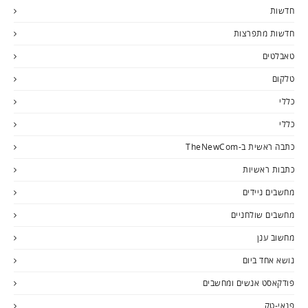
חדשות
חדשות מתפרצות
טאבלטים
טלקום
כללי
כללי
כתבה ראשית ב-TheNewCom
כתבות ראשיות
מחשבים ניידים
מחשבים שולחניים
מחשוב ענן
נושא אחד ביום
פודקאסט אנשים ומחשבים
פנאי-טק