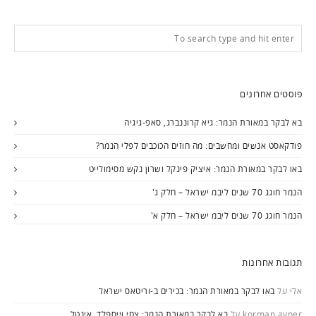
פוסטים אחרונים
בא לבקר במאורת הנמר: גיא קרוננברג, סאפ-גיגיה
פודקאסט אנשים ומחשבים: מה חוזים הכוכבים לפלי הנמר?
באו לבקר במאורת הנמר: איציק פינקל ושרון נקש מסימולייט
הנמר חוגג 70 שנים ליבמ ישראל – חלק ג'
הנמר חוגג 70 שנים ליבמ ישראל – חלק א'
תגובות אחרונות
אלי
על
באו לבקר במאורת הנמר: בכירים ב-וריטאס ישראל
korman avner
על
בא לבקר במאורת הנמר: צחי וייספלד, אינטל