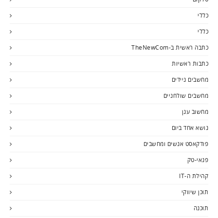
כללי
כללי
כתבה ראשית ב-TheNewCom
כתבות ראשיות
מחשבים ניידים
מחשבים שולחניים
מחשוב ענן
נושא אחד ביום
פודקאסט אנשים ומחשבים
פנאי-טק
קהילת ה-IT
תוכן שיווקי
תוכנה