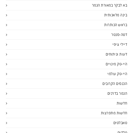
בא לבקר במאורת הנמר
בינה מלאכותית
בראש הכותרות
דטה-סנטר
דיילי ציפי
דעות וניתוחים
היי-טק מינויים
היי-טק עולמי
הכנסים הקרובים
הנמר בדרכים
חדשות
חדשות מתפרצות
טאבלטים
טלקום