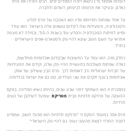
לעולמו אתמול (ד') נישאו לזכרו הספדים יפים. רבים הזכירו את פרס
כאדם, ובעיקר את תרומתו לביטחון, לשלום ולחברה.
צד אחד שפחות התייחסו אליו הוא האהבה של פרס למדע
ולטכנולוגיה, והפעילות שלו לקידום נושאים אלה בישראל. הוא עודד
וסייע לפיתוח הטכנולוגיה והמדע עוד בשנות ה-50', ובמידה לא מעטה
אחראי על השם הטוב שיצא להיי-טק ולסטארט-אפים הישראליים
בחו"ל.
כחלק מזה, הוא עמד על החשיבות שבקידום אוכלוסיות מוחלשות,
כאלה שפחות משולבות בתעשיית ההיי-טק שלנו, וקידם את הפעילויות
של חברות ישראליות ורב לאומיות לכך. פרס הבין ששילוב של אותן
אוכלוסיות בענף תקדם את שני הצדדים, כמו גם את ישראל בכללותה.
במסגרת זו הוא השתתף לפני שבע שנים, בהיותו נשיא המדינה, בטקס
ההשקה של פרויקט תלפיות מבית
מטריקס
, שפועל לשילובן של נשים
חרדיות.
פרס אמר במעמד הטקס כי "פרויקט תלפיות הוא מפעל חשוב, שמסייע
למגזר החרדי לצאת מהעוני ועוזר גם להיי-טק הישראלי".