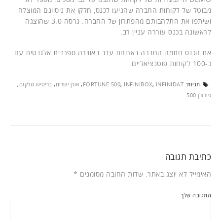
מבוטל של לקוחות החברה שהגיעו לכנס, חלקו את ניסיונם המוצלח
ושיתפו את התלהבותם מהפתרון של החברה. גרסה 3.0 שהוצגה
לראשונה בכנס עוררה עניין רב.
את הכנס חתמה החברה בארוחת ערב באווירה ספרדית אלגנטית עם
כ-100 לקוחות פוטנציאליים.
תגיות:
INFINIDAT
,
INFINIBOX
,
FORTUNE 500
,
אורן ישרים
,
בריטיש טלקום
,
פורצ'ן 500
כתיבת תגובה
האימייל לא יוצג באתר.
שדות החובה מסומנים
*
התגובה שלך