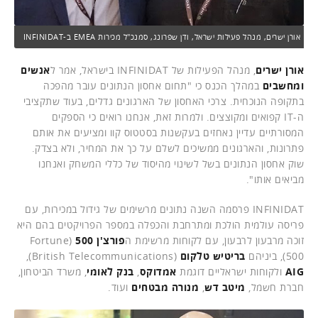
אורן ישרים, מנהל פעילות ישראל, ודן שפרונג, סמנכ"ל מכירות EMEA ב-INFINIDAT
אורן ישרים
, מנהל הפעילות של INFINIDAT בישראל, אמר ל
אנשים
ומחשבים
במהלך הכנס כי "תחום אחסון הנתונים עובר מהפכה
בתקופה הנוכחית. צרכי האחסון של הארגונים גדלים, בעוד שתקציבי
ה-IT קפואים ומקוצצים. ולמרות זאת, אנחנו רואים כי הספקים
המסורתיים עדיין נאחזים בעקשנות בסטטוס קוו ומציעים את אותם
פתרונות, והארגונים ממשיכים לשלם על כך את המחיר, ולא בצדק.
שוק אחסון הנתונים בשל לשינוי מהיסוד של כללי המשחק ואנחנו
מביאים אותו".
INFINIDAT פרסמה השנה נתונים מרשימים של גידול במכירות, עם
פריסה עולמית הולכת ומתרחבת והכפלה במספר הפרויקטים בהם היא
זוכה מרבעון לרבעון, עם לקוחות מרשימת ה
פורצ'ן 500
(Fortune
500), ביניהם
בריטיש טלקום
(British Telecommunications),
AIG
ולקוחות ישראליים דוגמת
אמדוקס
,
בנק לאומי
, משרד הביטחון,
חברת חשמל,
מיטב דש
,
מנורה מבטחים
ועוד.