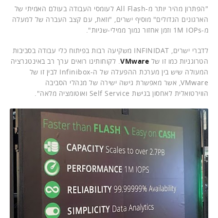
"הפתרון מהיר יותר מ-All Flash לעומסי העבודה בעולם האמיתי של
הארגונים הגדולים" מוסיף ישרים, "וזאת, עם קצב העברה של למעלה
מ-1M IOPs וזמן אחזור נמוך ממילי-שניות".
לדברי ישרים, INFINIDAT משקיעה רבות בפיתוח כלי עבודה בסביבות
הטרוגניות כמו זו של
VMware
. לקוחותינו רואים ערך רב באינטגרציה
המעולה שיש בין מערכת ההפעלה של ה-Infinibox לבין זו של
VMware, אשר מאפשרת גישה ישירה של מנהלי הסביבה
הווירטואלית לאחסון בגישת Self Service ואוטומציה מלאה".