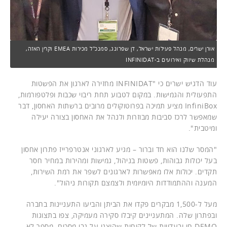
אורן ישרים, מנהל פעילות ישראל, דן שפרונג, סמנכ"ל מכירות EMEA וקרין האזה,
מנהלת שיווק ואירועים ב-INFINIDAT
עוד הדגיש ישרים כי "INFINIDAT מחזירה לארגון את הפשטות
התפעולית והגמישות. במקום לטבוע תחת ריבוי שכבות ופלטפורמות,
InfiniBox מציע תמיכה בפרוטוקולים מרובים ברשתות האחסון, דבר
שמאפשר לרכז סביבות מבוזרות ולנהל את האחסון בצורה יעילה
ומיטבית".
"המסר שלנו הוא חד וברור – מגיע לארגוני אנטרפרייז פתרון אחסון
בעל יכולות גבוהות, פשטות בניהול, גמישות ומהירות במחיר חסר
תקדים. יכולות אלו מאפשרות לארגונים לשפר את רמת השירות,
המענה וההתמודדות היומיומית ולצמצם תקורות ניהול".
מעל ל-1,500 מבקרים פקדו את הביתן והביעו התעניינות בחברה
ובפתרון שלה. המתעניינים קיבלו סקירה מעמיקה, צפו בתצוגות
DEMO חי ובעדויות של לקוחות שהוצגו על גבי מסכים. מספר לא