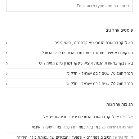
פוסטים אחרונים
בא לבקר במאורת הנמר: גיא קרוננברג, סאפ-גיגיה
פודקאסט אנשים ומחשבים: מה חוזים הכוכבים לפלי הנמר?
באו לבקר במאורת הנמר: איציק פינקל ושרון נקש מסימולייט
הנמר חוגג 70 שנים ליבמ ישראל – חלק ג'
הנמר חוגג 70 שנים ליבמ ישראל – חלק א'
תגובות אחרונות
אלי
על
באו לבקר במאורת הנמר: בכירים ב-וריטאס ישראל
korman avner
על
בא לבקר במאורת הנמר: צחי וייספלד, אינטל
דן תל ניר
על
הטובים לממר"ם – ולמועדון הבכירים של עמותת בוגרי היחידה