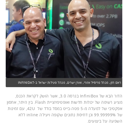
ראם חזן, מנהל פריסייל אזורי, ואורן ישרים, מנהל פעילות ישראל ב-INFINIDAT
הדור הבא של InfiniBox בגרסה 3.0, אשר הושק לקראת הכנס,
מציע רשימה של יכולות חדשות ואופטימיזציית Flash. בין היתר, אחסון
אפקטיבי של למעלה מ-5 פטה-בייט במסד בודד של 42U, עם זמינות
של 99.99999% וכן דחיסת נתונים שקופה ויעילה inline ללא
השפעה על ביצועים.