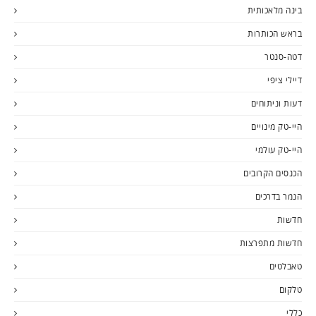
בינה מלאכותית
בראש הכותרות
דטה-סנטר
דיילי ציפי
דעות וניתוחים
היי-טק מינויים
היי-טק עולמי
הכנסים הקרובים
הנמר בדרכים
חדשות
חדשות מתפרצות
טאבלטים
טלקום
כללי