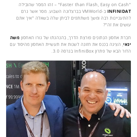
"Faster than Flash, Easy on Cash" – זהו המסר שהובילה
INFINIDAT
ב-VMWorld בברצלונה השבוע. מסר אשר גרם
להתעניינות רבה ומשך משתתפים לביתן שלה בשאלה "איך אתם
עושים את זה"?
חברת אחסון הנתונים פורצת הדרך, בהנהגתו של גורו האחסון
משה
ינאי
, הציגה בכנס את חזונה לשנות את תעשיית האחסון מהיסוד עם
הדור הבא של פתרון InfiniBox בגרסה 3.0.