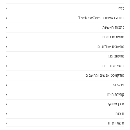
כללי
כתבה ראשית ב-TheNewCom
כתבות ראשיות
מחשבים ניידים
מחשבים שולחניים
מחשוב ענן
נושא אחד ביום
פודקאסט אנשים ומחשבים
פנאי-טק
קהילת ה-IT
תוכן שיווקי
תוכנה
תשתיות IT