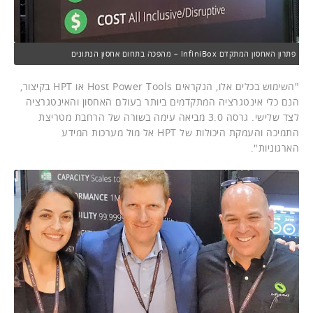
פתרון האחסון המתקדם InfiniBox – מהפכה בתחום אחסון הנתונים
"השימוש בכלים אלו, הנקראים Host Power Tools או HPT בקיצור,
הנם כלי אינטגרציה המתקדמים ביותר בעולם האחסון והאינטגרציה
לצד שלישי. גרסה 3.0 מביאה עימה בשורה של הרחבת מטריצת
התמיכה והעמקת היכולות של HPT אל מול מערכות המידע
הארגוניות".