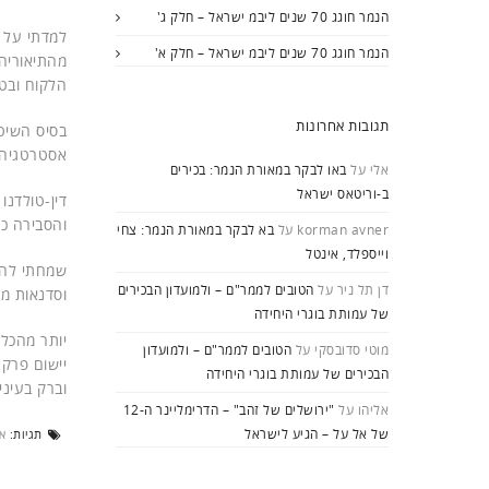
הנמר חוגג 70 שנים ליבמ ישראל – חלק ג'
למדתי על 
הנמר חוגג 70 שנים ליבמ ישראל – חלק א'
מהתיאוריה
הלקוח ובטו
תגובות אחרונות
בסיס השיטה
אסטרטגיה בכל מקצועות ה-IT, ונתמ
אלי
על
באו לבקר במאורת הנמר: בכירים
ב-וריטאס ישראל
דין-טולדנו
והסבירה כי
korman avner
על
בא לבקר במאורת הנמר: צחי
וייספלד, אינטל
שמחתי להכ
דן תל ניר
על
הטובים לממר"ם – ולמועדון הבכירים
וסדנאות מ
של עמותת בוגרי היחידה
יותר מהכל
מוטי סדובסקי
על
הטובים לממר"ם – ולמועדון
יישום פרק
הבכירים של עמותת בוגרי היחידה
וברק בעיני
אליהו
על
"ירושלים של זהב" – הדרימליינר ה-12
של אל על – הגיע לישראל
תגיות:
א