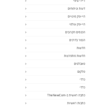
דיילי ציפי
דעות וניתוחים
היי-טק מינויים
היי-טק עולמי
הכנסים הקרובים
הנמר בדרכים
חדשות
חדשות מתפרצות
טאבלטים
טלקום
כללי
כללי
כתבה ראשית ב-TheNewCom
כתבות ראשיות