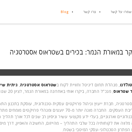
שמרו על קשר
צרו קשר
Blog
קר במאורת הנמר: בכירים בשטראוס אסטרטגיה
טולדנו
, מנהלת תחום דיגיטל וחוויית לקוח ב
שטראוס אסטרטגיה
,
גיתית שיי
 שטראוס
, מנכ"ל החברה, ביקרו אותי באחרונה במאורת הנמר, לציון 20 שנות פעילות משותפת.
רטגיה, חברת ייעוץ וניהול פרויקטים עסקית-טכנולוגית, עוסקת בתכנון התש
לתמיכה בליבת העסקים. החברה מונה יותר מ-70 יועצים ומנהלי פרויקטים 
נולוגיים וארגוניים, בעלי ידע מקצועי עשיר וניסיון רב שנים לכל אורך תהליך
לווה את לקוחותיה בכל שלבי התהליך – מהייזום, החשיבה והאפיון, דרך מיפוי
 הפתרון הטכנולוגי-עסקי המיטבי בשטח.