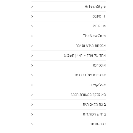
HiTechStyle
IT פיננסי
PC Plus
TheNewCom
אבטחת מידע וסייבר
אחד על אחד – ראיון השבוע
אינטרנט
אינטרנט של הדברים
אפליקציות
בא לבקר במאורת הנמר
בינה מלאכותית
בראש הכותרות
דטה-סנטר