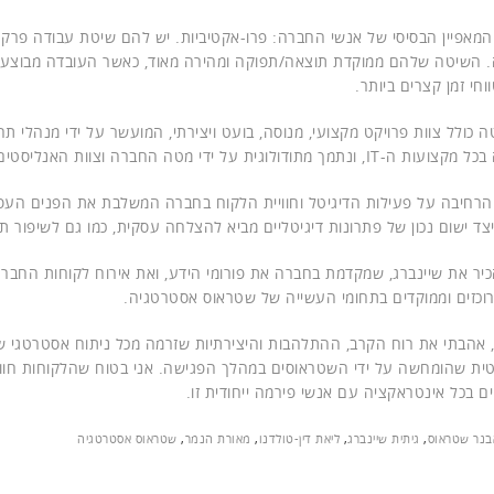
המאפיין הבסיסי של אנשי החברה: פרו-אקטיביות. יש להם שיטת עבודה פרק
. השיטה שלהם ממוקדת תוצאה/תפוקה ומהירה מאוד, כאשר העובדה מבוצעת
וחי זמן קצרים ביותר.
 כולל צוות פרויקט מקצועי, מנוסה, בועט ויצירתי, המועשר על ידי מנהלי תח
ך מתודולוגית על ידי מטה החברה וצוות האנליסטים שלה.
 הרחיבה על פעילות הדיגיטל וחוויית הלקוח בחברה המשלבת את הפנים העסקי
צד ישום נכון של פתרונות דיגיטליים מביא להצלחה עסקית, כמו גם לשיפור ת
יר את שיינברג, שמקדמת בחברה את פורומי הידע, ואת אירוח לקוחות החבר
רוכזים וממוקדים בתחומי העשייה של שטראוס אסטרטגיה.
, אהבתי את רוח הקרב, ההתלהבות והיצירתיות שזרמה מכל ניתוח אסטרטגי 
טית שהומחשה על ידי השטראוסים במהלך הפגישה. אני בטוח שהלקוחות חווי
ים בכל אינטראקציה עם אנשי פירמה ייחודית זו.
בנר שטראוס
,
גיתית שיינברג
,
ליאת דין-טולדנו
,
מאורת הנמר
,
שטראוס אסטרטגיה