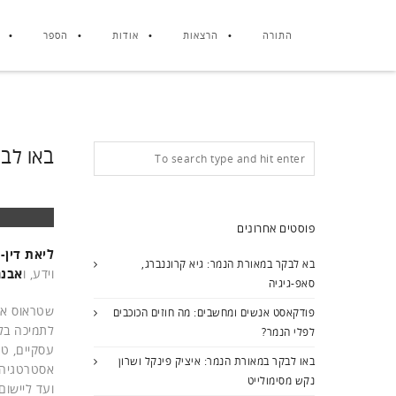
התורה
הרצאות
אודות
הספר
באו לב
פוסטים אחרונים
ליאת דין-
בא לבקר במאורת הנמר: גיא קרוננברג,
וידע, ו
אבנר
סאפ-גיגיה
שטראוס אסט
פודקאסט אנשים ומחשבים: מה חוזים הכוכבים
לפלי הנמר?
עסקיים, טכ
באו לבקר במאורת הנמר: איציק פינקל ושרון
אסטרטגיה מ
נקש מסימולייט
ועד ליישום