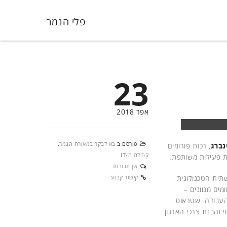
פלי הנמר
23
אפר 2018
פורסם ב
בא לבקר במאורת הנמר
,
נברג
, רכזת פורומים
קהילת ה-IT
אין תגובות
תית הטכנולוגית
קישור קבוע
מומחים מתחומים מגוונים –
 העבודה. שטראוס
 והבנת צרכי הארגון