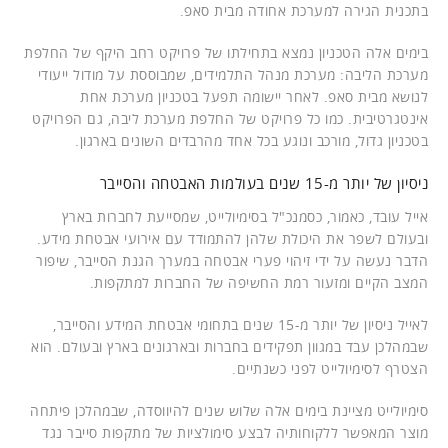
בתכנית הגירה למערכת אחודה מבית סאפ.
בימים אלה הטכניון נמצא בתחילתו של פרויקט רחב היקף של החלפת
מערכת הליבה: מערכת מנהל התלמידים, שמבוססת על מודול ייעודי
לנושא מבית סאפ. לאחר יישומה תפעל בטכניון מערכת אחת
אינטגרטיבית. כמו כל פרויקט של החלפת מערכת ליבה, גם הפרויקט
בטכניון גדול, מורכב ונוגע בכל אחד מהרבדים השונים בארגון.
ניסיון של יותר מ-15 שנים בעולמות האבטחה והסייבר
אייל עובד, כאמור, כסמנכ"ל בסימיולייט, שמסייעת לחברות בארץ
ובעולם לשפר את היכולת שלהן להתמודד עם אירועי אבטחת מידע.
הדבר נעשה על ידי זיהוי פערי אבטחה במערך הגנת הסייבר, שיפור
המצב הקיים ומזעור רמת החשיפה של החברות למתקפות.
לאייל ניסיון של יותר מ-15 שנים בתחומי אבטחת המידע והסייבר,
שבמהלכן עבד במגוון תפקידים בחברות ובארגונים בארץ ובעולם. הוא
הצטרף לסימיולייט לפני כשנתיים.
סימיולייט מציינת בימים אלה שלוש שנים להיווסדה, שבמהלכן פיתחה
מוצר המאפשר ללקוחותיה לבצע סימולציות של מתקפות סייבר נגד