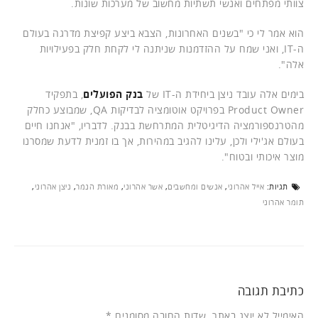
צוותי מפתחים ואנשי תשתיות מחשוב של מערכות שונות.
הוא אמר לי כי "בשנים האחרונות, הצבא ביצע קפיצת מדרגה בעולם
ה-IT, ואני שמח על ההזדמנות שניתנה לי לקחת חלק בפעילויות
אלה".
בימים אלה עובד ניצן ביחידת ה-IT של
בנק הפועלים
, בתפקיד
Product Owner בפרויקט אוטומציה לבדיקות QA, שמבוצע כחלק
מהטרנספורמציה הדיגיטלית המתרחשת בבנק. לדבריו, "אנחנו חיים
בעולם אג'ילי ולכן, עלינו להגיב במהירות, אך בו זמנית לדעת שמסרנו
מוצר איכותי ובטוח".
תגיות:
אייל אהרוני
,
אנשים ומחשבים
,
אשר אהרוני
,
מאורת הנמר
,
ניצן אהרוני
,
תומר אהרוני
כתיבת תגובה
האימייל לא יוצג באתר.
שדות החובה מסומנים
*