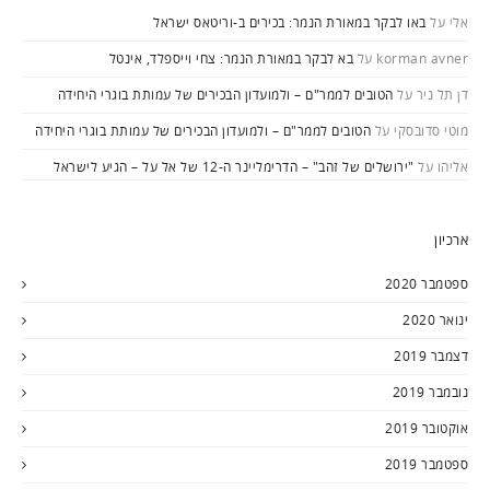
אלי
על
באו לבקר במאורת הנמר: בכירים ב-וריטאס ישראל
korman avner
על
בא לבקר במאורת הנמר: צחי וייספלד, אינטל
דן תל ניר
על
הטובים לממר"ם – ולמועדון הבכירים של עמותת בוגרי היחידה
מוטי סדובסקי
על
הטובים לממר"ם – ולמועדון הבכירים של עמותת בוגרי היחידה
אליהו
על
"ירושלים של זהב" – הדרימליינר ה-12 של אל על – הגיע לישראל
ארכיון
ספטמבר 2020
ינואר 2020
דצמבר 2019
נובמבר 2019
אוקטובר 2019
ספטמבר 2019