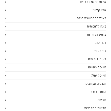
אינטרנט של הדברים
אפליקציות
בא לבקר במאורת הנמר
בינה מלאכותית
בראש הכותרות
דטה-סנטר
דיילי ציפי
דעות וניתוחים
היי-טק מינויים
היי-טק עולמי
הכנסים הקרובים
הנמר בדרכים
חדשות
חדשות מתפרצות