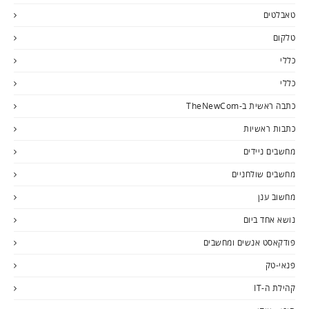
טאבלטים
טלקום
כללי
כללי
כתבה ראשית ב-TheNewCom
כתבות ראשיות
מחשבים ניידים
מחשבים שולחניים
מחשוב ענן
נושא אחד ביום
פודקאסט אנשים ומחשבים
פנאי-טק
קהילת ה-IT