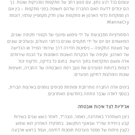
עצמם בכל רגע נתון, עם מגוון רחב של מתקפות וטכניקות שונות. כך
הם יכולים לדעת האם החברה שלהם חשופה בפני מתקפות – בין אם
הן ממוקדות כלפי הארגון או מתקפות שהן חלק מקמפיין עולמי, דוגמת
WannaCry.
הסימולציות מתבצעות על ידי מימוש ומינוף של וקטורי תקיפה שונים,
המיושמים יום יום על ידי תוקפים שונים ברחבי העולם, ובשלבים שונים
של משטח התקיפה – ניסיונות חדירה דרך שירותי המייל או הגלישה
של הארגון, עקיפה של הבקרות השונות האמונות על הגנת שירותים
אלה ומשם התקדמות בתוך הרשת. בתום כל בדיקה, הלקוח יכול
לצפות בדוחות המציגים את מצב רמת האבטחה של החברה, חשיפות
שונות והמלצות לתיקון הפערים.
בימים אלה החברה מתרחבת ופותחת סניפים נוספים בארצות הברית,
בנוסף לאלה שכבר פתחה בחודשים האחרונים.
אג'יליות לצד איכות ואבטחה
ניצן השתחרר באחרונה, כאמור, מצה"ל, לאחר כשש שנים בשירות
קבע ביחידת שח"ר שבאגף התקשוב. בתפקידו האחרון הוא שימש
כקצין פיתוח של מספר מערכות תומכות לחימה, ועמד בראש ארבעה