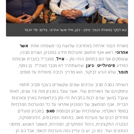
באו לבקר במאורת הנמר: מימין - ניצן, אייל ואשר אהרוני. צילום: פלי הנמר
מאורת הנמר אירחה באחרונה שלושה בני משפחה אחת:
אשר
אהרוני
, ראש אגף מחשוב ומערכות מידע בטכניון, ושניים מבניו,
שעוסקים אף הם בתחום ההיי-טק –
אייל
, סמנכ"ל בחברת אבטחת
המידע
סימיולייט
, ו
ניצן
, שהשתחרר לא מכבר מצה"ל. בן נוסף,
תומר
, שלא הגיע לביקור, הוא מדריך רכיבה טיפולית על סוסים.
השיחה נסבה סביב עניינים שונים שקשורים בענף וסביב תחומי
עיסוקיהם של האורחים שלי. אשר עובד בטכניון מזה 16 שנים, לאחר
שעבד במשך שנים רבות בחברות היי-טק בינלאומיות בארץ ובארצות
הברית. אגף המחשוב של הטכניון אחראי על כל המערכות המרכזיות
במוסד האקדמי, שהמרכזית שבהן מבוססת
סאפ
. בטכניון פועלים
מודולים רבים של מערכת סאפ, בתחומי הפיננסים, הלוגיסטיקה,
הבקרה התקציבית, ניהול המחקרים, המכירות, משאבי האנוש, מחסני
הנתונים ועוד. כמו כן, יש בו עדיין כמה מערכות לגאסי, אבל גם הן