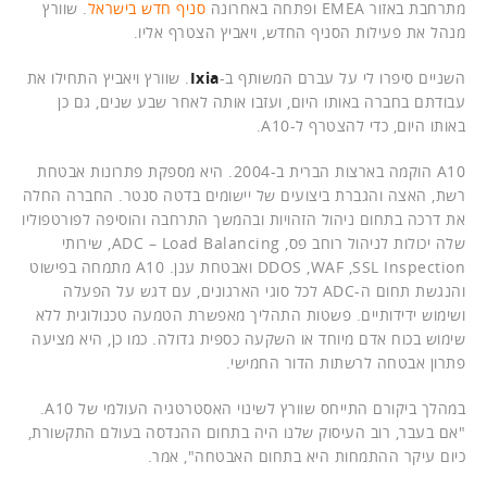
מתרחבת באזור EMEA ופתחה באחרונה
סניף חדש בישראל
. שוורץ
מנהל את פעילות הסניף החדש, ויאביץ הצטרף אליו.
השניים סיפרו לי על עברם המשותף ב-
Ixia
. שוורץ ויאביץ התחילו את
עבודתם בחברה באותו היום, ועזבו אותה לאחר שבע שנים, גם כן
באותו היום, כדי להצטרף ל-A10.
A10 הוקמה בארצות הברית ב-2004. היא מספקת פתרונות אבטחת
רשת, האצה והגברת ביצועים של יישומים בדטה סנטר. החברה החלה
את דרכה בתחום ניהול הזהויות ובהמשך התרחבה והוסיפה לפורטפוליו
שלה יכולות לניהול רוחב פס, ADC – Load Balancing, שירותי
DDOS ,WAF ,SSL Inspection ואבטחת ענן. A10 מתמחה בפישוט
והנגשת תחום ה-ADC לכל סוגי הארגונים, עם דגש על הפעלה
ושימוש ידידותיים. פשטות התהליך מאפשרת הטמעה טכנולוגית ללא
שימוש בכוח אדם מיוחד או השקעה כספית גדולה. כמו כן, היא מציעה
פתרון אבטחה לרשתות הדור החמישי.
במהלך ביקורם התייחס שוורץ לשינוי האסטרטגיה העולמי של A10.
"אם בעבר, רוב העיסוק שלנו היה בתחום ההנדסה בעולם התקשורת,
כיום עיקר ההתמחות היא בתחום האבטחה", אמר.