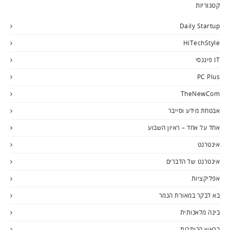
קטגוריות
Daily Startup
HiTechStyle
IT פיננסי
PC Plus
TheNewCom
אבטחת מידע וסייבר
אחד על אחד – ראיון השבוע
אינטרנט
אינטרנט של הדברים
אפליקציות
בא לבקר במאורת הנמר
בינה מלאכותית
בראש הכותרות