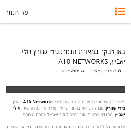
פלי הנמר
באו לבקר במאורת הנמר: גידי שוורץ ויולי
יאביץ, A10 NETWORKS
28 במרץ 2019
WITH
אין תגובות
ON
באחרונה אירחתי במאורת הנמר את בכירי
A10 Networks
בארץ:
גידי שוורץ
, מנהל מכירות באזור ישראל, מזרח אירופה ורוסיה, ו
יולי
יאביץ
, מהנדס מכירות אזורי בכיר לאזור ישראל ומזרח אירופה.
A10 Networks, חברת פתרונות אבטחת מידע ושיפור ביצועי יישומים,