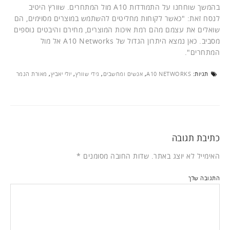
בהמשך שוחחנו על התמודדות A10 מול המתחרים. שוורץ היטיב
לנסח זאת: "כאשר לקוחות מחליטים להשתמש במוצרים מסוימים, הם
שואלים את עצמם מהם רמת איכות המוצרים, מחירם והיבטים נוספים
מסביב. כאן נמצא היתרון הגדול של A10 Networks אל מול
המתחרים".
תגיות:
A10 NETWORKS
,
אנשים ומחשבים
,
גידי שוורץ
,
יולי יאביץ
,
מאורת הנמר
כתיבת תגובה
האימייל לא יוצג באתר.
שדות החובה מסומנים
*
התגובה שלך