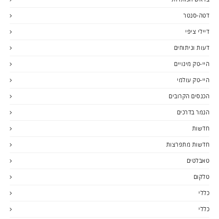
דטה-סנטר
דיילי ציפי
דעות וניתוחים
היי-טק מינויים
היי-טק עולמי
הכנסים הקרובים
הנמר בדרכים
חדשות
חדשות מתפרצות
טאבלטים
טלקום
כללי
כללי