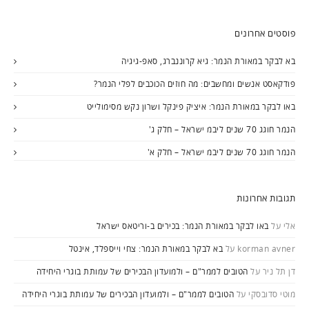
פוסטים אחרונים
בא לבקר במאורת הנמר: גיא קרוננברג, סאפ-גיגיה
פודקאסט אנשים ומחשבים: מה חוזים הכוכבים לפלי הנמר?
באו לבקר במאורת הנמר: איציק פינקל ושרון נקש מסימולייט
הנמר חוגג 70 שנים ליבמ ישראל – חלק ג'
הנמר חוגג 70 שנים ליבמ ישראל – חלק א'
תגובות אחרונות
אלי
על
באו לבקר במאורת הנמר: בכירים ב-וריטאס ישראל
korman avner
על
בא לבקר במאורת הנמר: צחי וייספלד, אינטל
דן תל ניר
על
הטובים לממר"ם – ולמועדון הבכירים של עמותת בוגרי היחידה
מוטי סדובסקי
על
הטובים לממר"ם – ולמועדון הבכירים של עמותת בוגרי היחידה