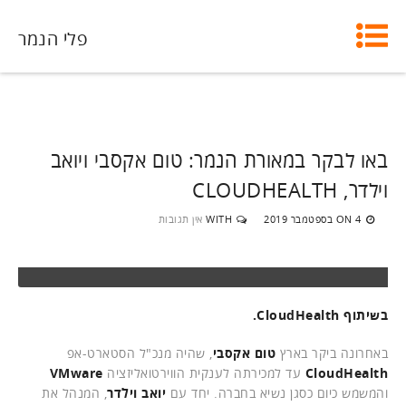
פלי הנמר
באו לבקר במאורת הנמר: טום אקסבי ויואב
וילדר, CLOUDHEALTH
4 בספטמבר 2019
WITH
אין תגובות
ON
בשיתוף CloudHealth.
באחרונה ביקר בארץ
טום אקסבי
, שהיה מנכ"ל הסטארט-אפ
CloudHealth
עד למכירתה לענקית הווירטואליזציה
VMware
והמשמש כיום כסגן נשיא בחברה. יחד עם
יואב וילדר
, המנהל את