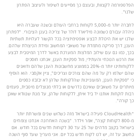
הפלטפורמה לקצוות, ובעצם כך מסייעים לשיפור ולעיצוב הפתרון
שלנו".
לחברה יותר מ-5,000 לקוחות ברחבי העולם ובשנה שעברה היא
ניהלה עבורם כשמונה מיליארד דולר של צריכה בענן הציבורי. "לפתרון
שלנו יש את היכולת לבצע אופטימיזציה בכל הקשור לעלויות תשתיות
הענן, דרך סריקה מתמדת של משאבי המחשוב ומידת הניצולת שלהם.
בכך, כמו גם עם שילוב המלצות המערכת באשר לדרך המיטבית לבצע
את הרכש הנוכחי והעתידי, מול ספקיות הענן, אנחנו חוסכים
ללקוחותינו יותר מ-20% בממוצע מחשבונות הענן שלהם ודואגים
שהם ישלמו רק על מה שהם צורכים וצריכים", ציין אקסבי. הוא הוסיף
כי "ספקיות הענן, המעוניינות שהלקוחות שלהן לא יבזבזו כספים
מיותרים על משאבים שאינם נדרשים או בלתי מנוצלים מיטבית, פעמים
רבות לוקחות אותנו יד ביד איתן, ללקוחות שלהן, על מנת שנוודא שאכן
כך קורה".
"CloudHealth פעילה בישראל מזה כשלוש שנים ומשרתת יותר
מ-800 לקוחות קצה", אמר וילדר. "בשנה האחרונה אנחנו צומחים
בישראל בקצב מדהים של 25 עד 30 לקוחות חדשים בכל חודש. אם
נחשוב על זה, יש לנו לקוח חדש בכל יום. אני מעריך שעד סוף השנה