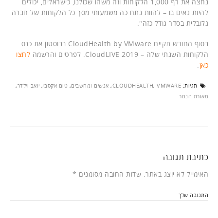
נחצה את רף 1,000 הלקוחות וזה משהו שכולנו, כישראלים, יכולים
להיות גאים בו – להוות נתח כה משמעותי מסך כל הלקוחות של חברה
גלובלית בסדר גודל כזה".
בסוף החודש תקיים CloudHealth by VMware בבוסטון את כנס
הלקוחות השנתי שלה – CloudLIVE 2019. לפרטים והרשמה
לחצו
כאן
.
תגיות:
VMWARE
,
CLOUDHEALTH
,
אנשים ומחשבים
,
טום אקסבי
,
יואב וילדר
,
מאורת הנמר
כתיבת תגובה
האימייל לא יוצג באתר.
שדות החובה מסומנים
*
התגובה שלך