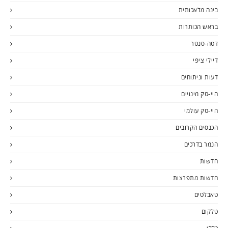
בינה מלאכותית
בראש הכותרות
דטה-סנטר
דיילי ציפי
דעות וניתוחים
היי-טק מינויים
היי-טק עולמי
הכנסים הקרובים
הנמר בדרכים
חדשות
חדשות מתפרצות
טאבלטים
טלקום