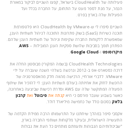
פעילותה של CloudHealth בישראל, קפצו השניים לביקור במאורת
הנמר, על מנת לספר מעט על התחום, על החברה בכלל ועל
הפעילות שלה בארץ בפרט.
השניים סיפרו לי ש-CloudHealth by VMware היא פלטפורמת
תוכנה כשירות (SaaS) בשוק פתרונות התוכנה לניהול תשתיות הענן,
שמאפשרת ללקוחות החברה שקיפות וניהול של תשתיות הענן שלהם.
הפתרון תומך בסביבות שלושת ספקיות הענן המובילות –
AWS
,
מיקרוסופט
ו-
Google Cloud
.
CloudHealth Technologies (בשמה המקורי) מבוסטון החלה את
דרכה כסטארט-אפ ב-2012 ונרכשה בשלהי השנה שעברה על ידי
VMware. לדברי אורחיי, הרכישה מהווה חלק מהאסטרטגיה של
הרוכשת לחזק את אחיזתה בעולם תשתיות הענן: די להזכיר את שיתוף
הפעולה המתוקשר שלה עם AWS וסדרת רכישות שביצעה באחרונה,
כאשר בשבוע שעבר פורסם כי היא
קנתה את
פיבוטל
ואת
קרבון
בלאק
בסכום כולל של כחמישה מיליארד דולר.
אקסבי סיפר במהלך שיחתנו על התרשמותו הרבה ממידת הקדמה של
התעשייה הישראלית, ובעיקר מלקוחות ושותפי החברה בארץ,
"שביכולותיהם הגבוהות ותעוזתם מותחים כל העת את גבולות