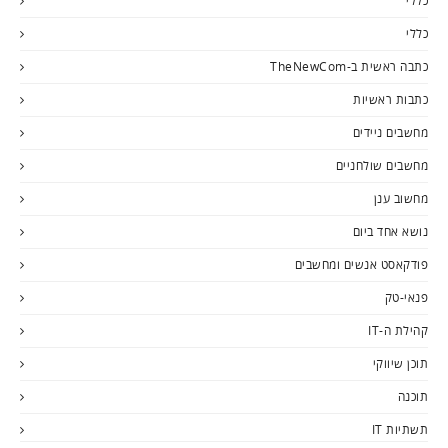
כללי
כללי
כתבה ראשית ב-TheNewCom
כתבות ראשיות
מחשבים ניידים
מחשבים שולחניים
מחשוב ענן
נושא אחד ביום
פודקאסט אנשים ומחשבים
פנאי-טק
קהילת ה-IT
תוכן שיווקי
תוכנה
תשתיות IT