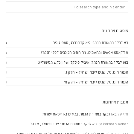
פוסטים אחרונים
בא לבקר במאורת הנמר: גיא קרוננברג, סאפ-גיגיה
פודקאסט אנשים ומחשבים: מה חוזים הכוכבים לפלי הנמר?
באו לבקר במאורת הנמר: איציק פינקל ושרון נקש מסימולייט
הנמר חוגג 70 שנים ליבמ ישראל – חלק ג'
הנמר חוגג 70 שנים ליבמ ישראל – חלק א'
תגובות אחרונות
אלי
על
באו לבקר במאורת הנמר: בכירים ב-וריטאס ישראל
korman avner
על
בא לבקר במאורת הנמר: צחי וייספלד, אינטל
דן תל ניר
על
הטובים לממר"ם – ולמועדון הבכירים של עמותת בוגרי היחידה