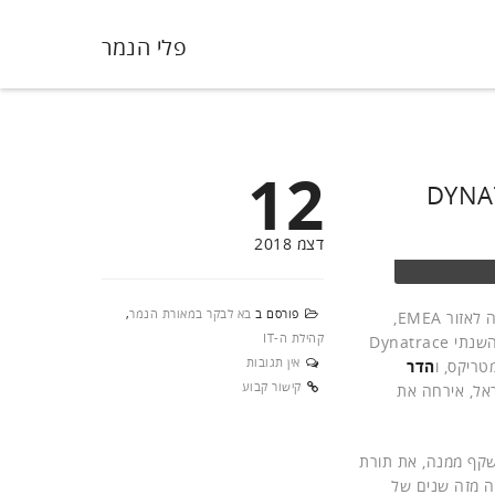
פלי הנמר
12
דצמ 2018
פורסם ב
בא לבקר במאורת הנמר
,
, סגן נשיא החברה לאזור EMEA,
קהילת ה-IT
, לקראת הכנס השנתי Dynatrace
אין תגובות
טריקס, ו
הדר
קישור קבוע
תוכנה בחברה. מטריקס, המייצגת את Dynatrace בישראל, אירחה את
נשקף ממנה, את תורת
ה מזה שנים של