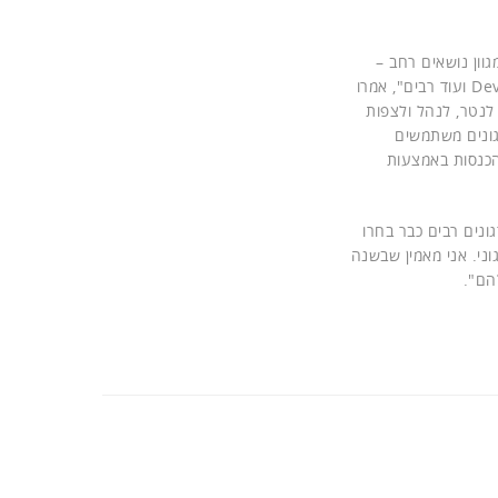
גוון נושאים רחב –
אינטרנט של הדברים, בינה מלאכותית, ענן, אוטומציה, קונטיינרים, מיקרו-שירותים, Devops ועוד רבים", אמרו
 לנטר, לנהל ולצפות
ם ובאפליקציות מנקודת המבט של משתמש הקצה. יותר מ-8,000 ארגונים משתמשים
ההכנסות באמצעות
ת בישראל. ארגונים רבים כבר בחרו
ני. אני מאמין שבשנה