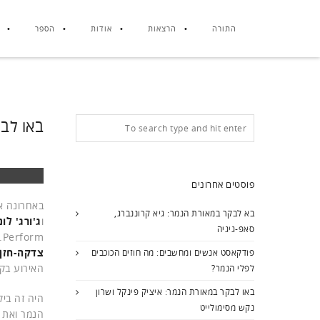
התורה
הרצאות
אודות
הספר
באו לבקר
פוסטים אחרונים
באחרונה א
בא לבקר במאורת הנמר: גיא קרוננברג,
ו
ג'ורג' לונ
סאפ-גיגיה
Perform. יחד אתם הגיעו לבקר במאורה
צדקה-חזן
פודקאסט אנשים ומחשבים: מה חוזים הכוכבים
האירוע בקומה ה-49 במגדל של קניון עזריאלי בת
לפלי הנמר?
באו לבקר במאורת הנמר: איציק פינקל ושרון
היה זה ביק
נקש מסימולייט
הנמר ואת 