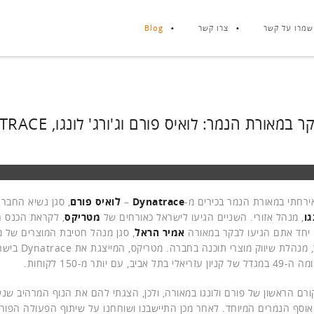
שמרו על קשר
צרו קשר
Blog
 במאורת הנמר: לואיס פורם וג'ורג' לונגו, DYNATRACE
ירחתי במאורת הנמר בכירים מ-
Dynatrace
–
לואיס פורם
גו
, מנהל אזורי. השניים הגיעו לישראל כאורחים של
מטריקס
אמיר הראל
, סגן מנהל חטיבת המוצרים של מ
, מנהלת שיווק מוצרי 
ל אביב, עם יותר מ-150 לקוחות.
ורם הראשון של פורם ולונגו במאורה, ולכן, הצגתי להם את הנוף המרהיב ש
אוסף הנמרים המיוחד. לאחר מכן התיישבנו ושוחחנו על שיתוף הפעולה הפור