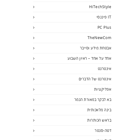
HiTechStyle
IT פיננסי
PC Plus
TheNewCom
אבטחת מידע וסייבר
אחד על אחד – ראיון השבוע
אינטרנט
אינטרנט של הדברים
אפליקציות
בא לבקר במאורת הנמר
בינה מלאכותית
בראש הכותרות
דטה-סנטר