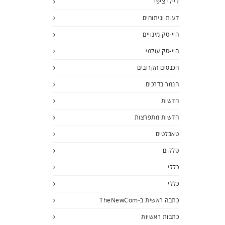
דיילי ציפי
דעות וניתוחים
היי-טק מינויים
היי-טק עולמי
הכנסים הקרובים
הנמר בדרכים
חדשות
חדשות מתפרצות
טאבלטים
טלקום
כללי
כללי
כתבה ראשית ב-TheNewCom
כתבות ראשיות