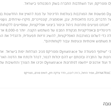
י בישראל.
"Dynatrace מפשטת את המורכבות בעולמות הדיגיטל על מנת להאיץ את החדשנות במ
 "אנחנו מציעים פתרונות ניהול וניטור ביצועי אפליקציות, שמסייעים ללקוחות
בערוצים הדיגיטליי
ה כדי לשלוט במורכבות האפליקציות, להשיג זריזות תפעולית, ולהגדיל את 
ות משתמש איכותיות ונעימות עבור לקוחותיהם".
הראל ציין כי "שיתוף הפעולה של Dynatrace ומטריקס מניב הצלחות יפו
ונות של החברה ובזכותם יש להם יכולות לנטר, לנהל ולנתח את הדטה הארגו
נים ייחשפו לפתרונות Dynatrace ויבינו את הצורך והחשיבות שלהם".
DYNATRAC
,
אמיר הראל
,
ג'ורג לונגו
,
הדר צדקה-חזן
,
לואיס פורם
,
מטריקס
ובה