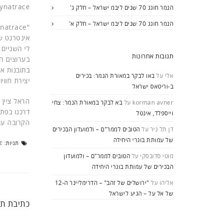
Dynatrace ומטריקס, ועל השתלבות החברה בשוק הטכנולוג
הנמר חוגג 70 שנים ליבמ ישראל – חלק ג'
הנמר חוגג 70 שנים ליבמ ישראל – חלק א'
לי השניים.
תגובות אחרונות
בתובנות אל
אלי
על
באו לבקר במאורת הנמר: בכירים
יצירת חווי
ב-וריטאס ישראל
korman avner
על
בא לבקר במאורת הנמר: צחי
דרכנו בפתר
וייספלד, אינטל
הקרובה עוד ועוד ארגו
דן תל ניר
על
הטובים לממר"ם – ולמועדון הבכירים
של עמותת בוגרי היחידה
תגיות:
E
מוטי סדובסקי
על
הטובים לממר"ם – ולמועדון
הבכירים של עמותת בוגרי היחידה
אליהו
על
"ירושלים של זהב" – הדרימליינר ה-12
של אל על – הגיע לישראל
כתיבת תג